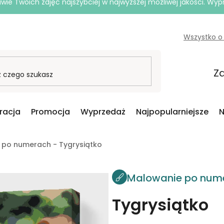
e Twoich zdjęć najszybciej w najwyższej możliwej jakości. Wy
Wszystko o
Za
iracja
Promocja
Wyprzedaż
Najpopularniejsze
N
 po numerach - Tygrysiątko
Malowanie po num
Tygrysiątko