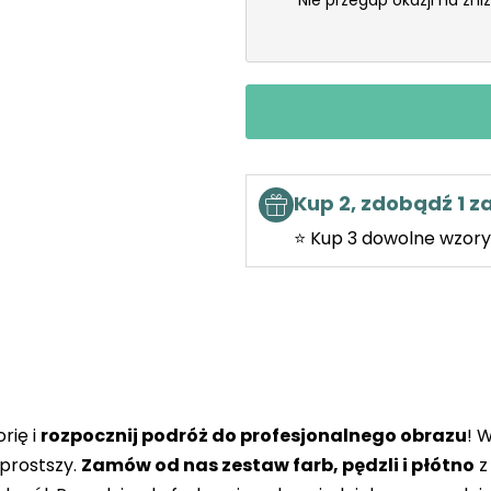
Nie przegap okazji na zni
Kup 2, zdobądź 1 
⭐ Kup 3 dowolne wzory 
rię i
rozpocznij podróż do profesjonalnego obrazu
! 
prostszy.
Zamów od nas zestaw farb, pędzli i płótno
z