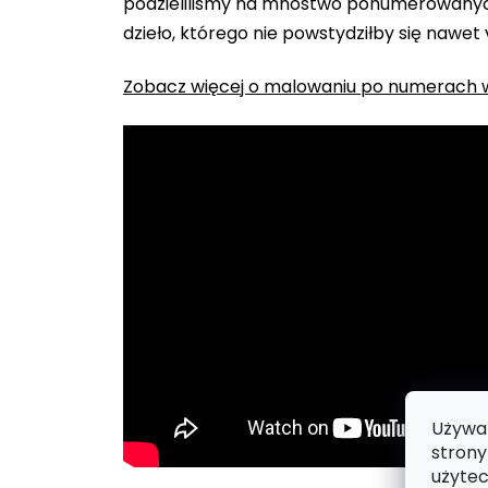
podzieliliśmy na mnóstwo ponumerowanych
dzieło, którego nie powstydziłby się nawet
Zobacz więcej o malowaniu po numerach w
Używam
strony
użytec