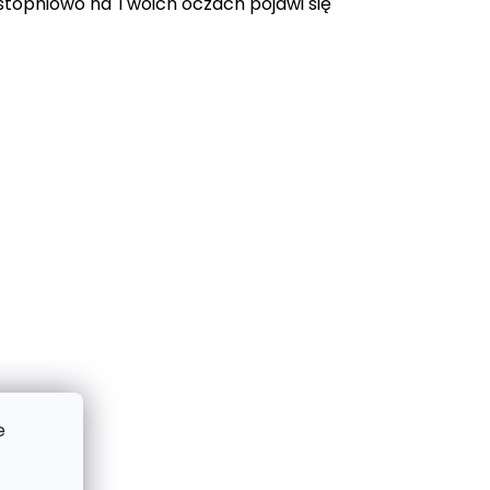
topniowo na Twoich oczach pojawi się
e