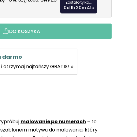
żkę
. Użyj kodu:
Zostało tylko...
0d 1h 20m 40s
DO KOSZYKA
za darmo
i otrzymaj najtańszy GRATIS! ⭐
Wypróbuj
malowanie po numerach
– to
 szablonem motywu do malowania, który