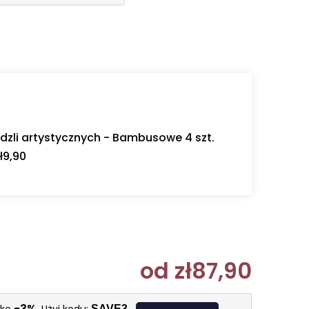
dzli artystycznych - Bambusowe 4 szt.
ł9,90
od
zł87,90
Cena jedn
-3%
SAVE3