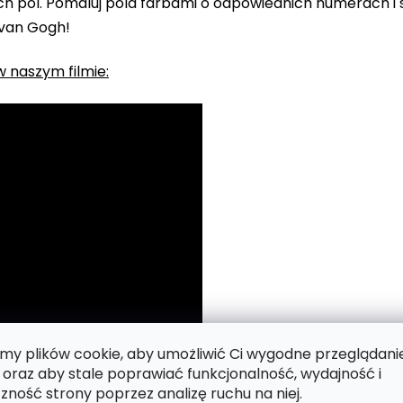
 pól. Pomaluj pola farbami o odpowiednich numerach i s
 van Gogh!
 naszym filmie:
y plików cookie, aby umożliwić Ci wygodne przeglądani
 oraz aby stale poprawiać funkcjonalność, wydajność i
zność strony poprzez analizę ruchu na niej.