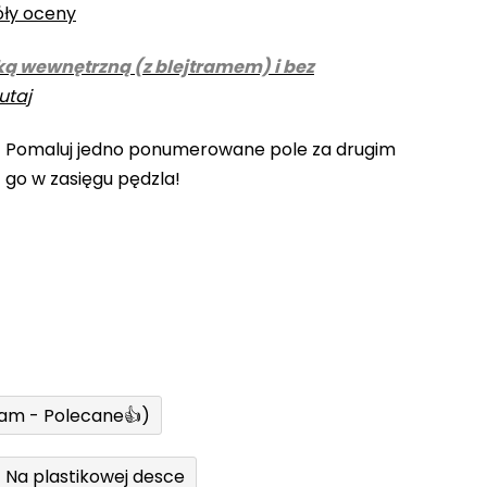
óły oceny
ką wewnętrzną (z blejtramem) i bez
utaj
! Pomaluj jedno ponumerowane pole za drugim
z go w zasięgu pędzla!
ram - Polecane👍)
Na plastikowej desce