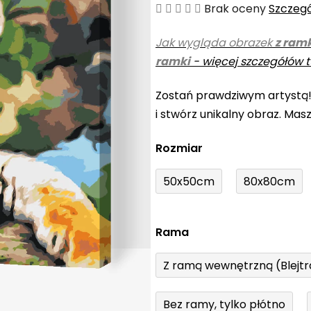
Średnia
Brak oceny
Szczeg
ocena
Jak wygląda obrazek
z ram
produktu
ramki
-
więcej szczegółów t
wynosi
0,0
Zostań prawdziwym artystą
na
i stwórz unikalny obraz. Mas
5
gwiazdek.
Rozmiar
50x50cm
80x80cm
Rama
Z ramą wewnętrzną (Blejt
Bez ramy, tylko płótno