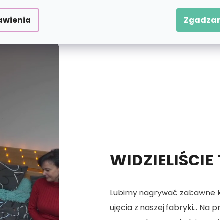
 numerach.
awienia
Zgadzam
WIDZIELIŚCIE
Lubimy nagrywać zabawne kró
ujęcia z naszej fabryki... Na