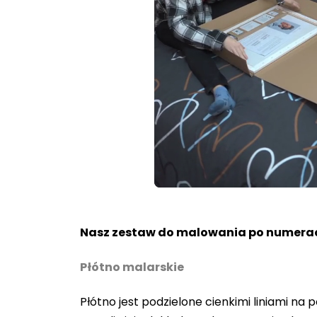
Loaded
:
Unmute
80.40%
Nasz zestaw do malowania po numerac
Płótno malarskie
Płótno jest podzielone cienkimi liniami n