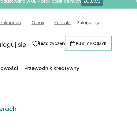
produkowano w UE = brak opłat celnych
ZOBACZ
 zakupach
O nas
Kontakt
Zaloguj się
loguj się
Lista życzeń
PUSTY KOSZYK
KOSZYK
owości
Przewodnik kreatywny
erach