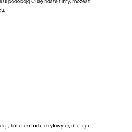
eśli podobają Ci się nasze filmy, możesz
ku
.
adają kolorom farb akrylowych, dlatego