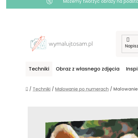
Możemy tworzyć obrazy na podstawi
Przejść
do
treści
Techniki
Obraz z własnego zdjęcia
Insp
Home
/
Techniki
/
Malowanie po numerach
/
Malowanie