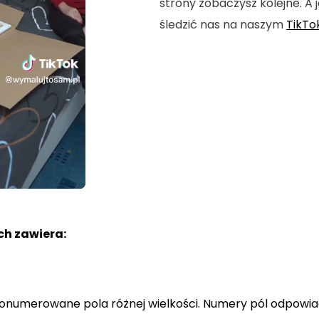
strony zobaczysz kolejne. A j
śledzić nas na naszym
TikTo
h zawiera:
a ponumerowane pola różnej wielkości. Numery pól odpowi