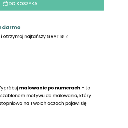
DO KOSZYKA
za darmo
i otrzymaj najtańszy GRATIS! ⭐
Wypróbuj
malowanie po numerach
– to
 szablonem motywu do malowania, który
topniowo na Twoich oczach pojawi się