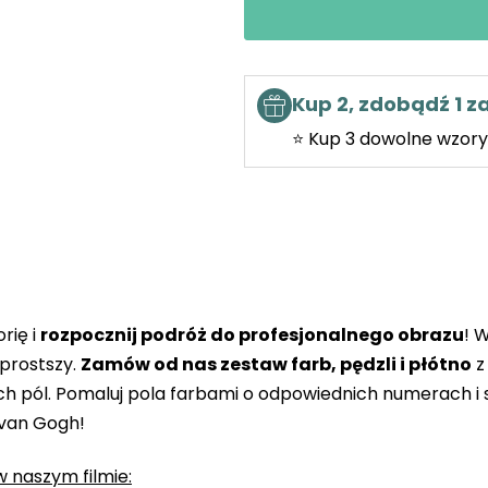
Kup 2, zdobądź 1 
⭐ Kup 3 dowolne wzory 
rię i
rozpocznij podróż do profesjonalnego obrazu
! 
prostszy.
Zamów od nas zestaw farb, pędzli i płótno
z
 pól. Pomaluj pola farbami o odpowiednich numerach i s
 van Gogh!
 naszym filmie: