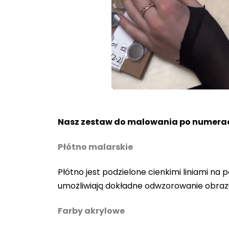
Loaded
:
Unmute
100.00%
Nasz zestaw do malowania po numerac
Płótno malarskie
Płótno jest podzielone cienkimi liniami n
umożliwiają dokładne odwzorowanie obraz
Farby akrylowe