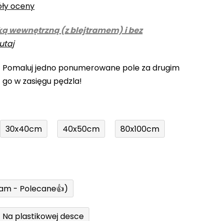
óły oceny
ką wewnętrzną (z blejtramem) i bez
utaj
! Pomaluj jedno ponumerowane pole za drugim
z go w zasięgu pędzla!
30x40cm
40x50cm
80x100cm
ram - Polecane👍)
Na plastikowej desce