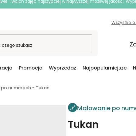
e Twoich zdjęć najszybciej w najwyższej możliwej jakości. Wy
Wszystko o
Za
iracja
Promocja
Wyprzedaż
Najpopularniejsze
N
 po numerach - Tukan
Malowanie po num
Tukan