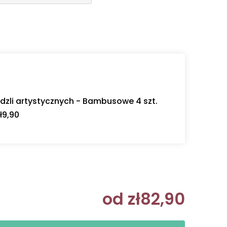
dzli artystycznych - Bambusowe 4 szt.
ł9,90
od
zł82,90
Cena jedn