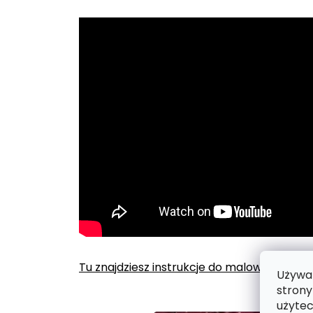
Tu znajdziesz instrukcje do malowania po
Używam
strony
użytec