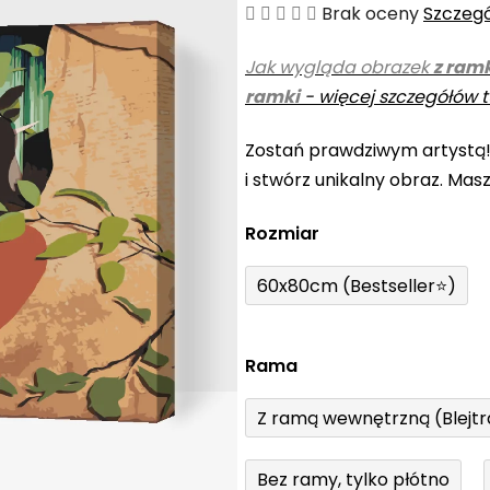
Średnia
Brak oceny
Szczeg
ocena
Jak wygląda obrazek
z ram
produktu
ramki
-
więcej szczegółów t
wynosi
0,0
Zostań prawdziwym artystą
na
i stwórz unikalny obraz. Mas
5
gwiazdek.
Rozmiar
60x80cm (Bestseller⭐)
Rama
Z ramą wewnętrzną (Blejt
Bez ramy, tylko płótno