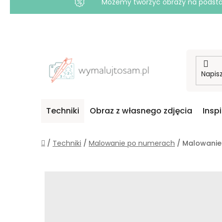
Możemy tworzyć obrazy na podstawi
Przejść
do
treści
Techniki
Obraz z własnego zdjęcia
Insp
Home
/
Techniki
/
Malowanie po numerach
/
Malowanie