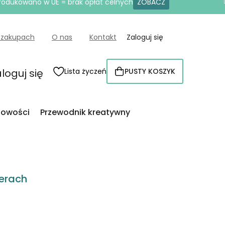
produkowano w UE = brak opłat celnych
ZOBACZ
 zakupach
O nas
Kontakt
Zaloguj się
loguj się
Lista życzeń
PUSTY KOSZYK
KOSZYK
owości
Przewodnik kreatywny
erach