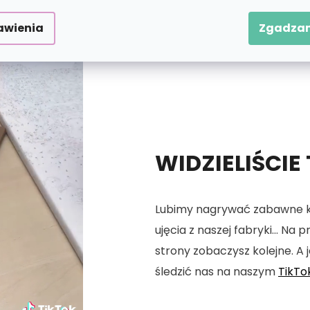
awienia
Zgadzam
WIDZIELIŚCIE
Lubimy nagrywać zabawne kró
ujęcia z naszej fabryki... Na
strony zobaczysz kolejne. A j
śledzić nas na naszym
TikTo