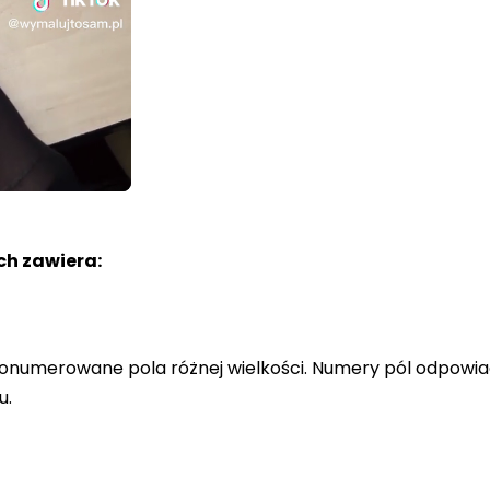
h zawiera:
a ponumerowane pola różnej wielkości. Numery pól odpowi
u.