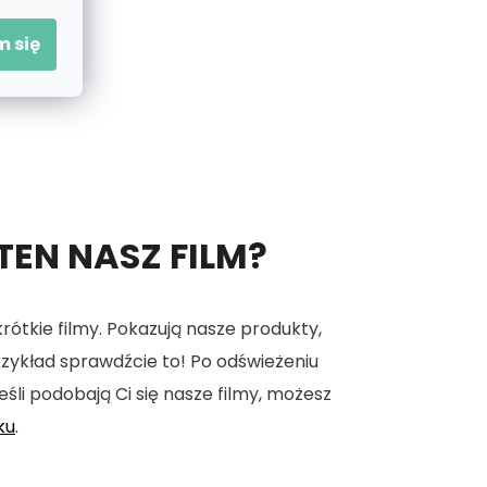
 się
 TEN NASZ FILM?
tkie filmy. Pokazują nasze produkty,
 przykład sprawdźcie to! Po odświeżeniu
eśli podobają Ci się nasze filmy, możesz
ku
.