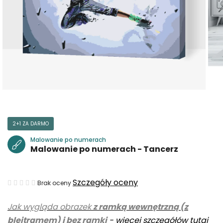
2+1 ZA DARMO
Malowanie po numerach
Malowanie po numerach - Tancerz
Średnia
Szczegóły oceny
Brak oceny
ocena
Jak wygląda obrazek
z ramką wewnętrzną (z
produktu
blejtramem) i bez ramki
-
więcej szczegółów tutaj
wynosi