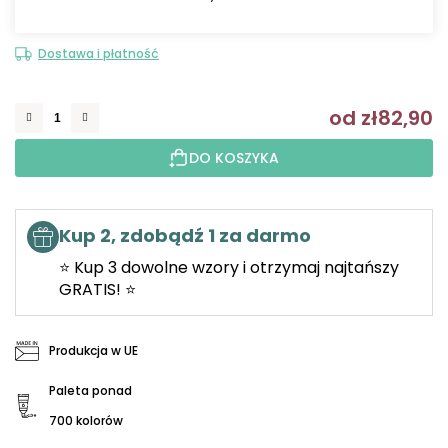
Dostawa i płatność
od
zł82,90
C
DO KOSZYKA
Kup 2, zdobądź 1 za darmo
⭐ Kup 3 dowolne wzory i otrzymaj najtańszy
GRATIS! ⭐
Produkcja w UE
Paleta ponad
700 kolorów