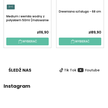
3 + 1
Drewniana sztaluga - 68 cm
Medium i werniks wodny z
połyskiem 50ml (malowanie
po numerach)
zł16,90
zł89,90
WYBIERAĆ
WYBIERAĆ
S
T
O
ŚLEDŹ NAS
Tik Tok
Youtube
P
K
A
Instagram