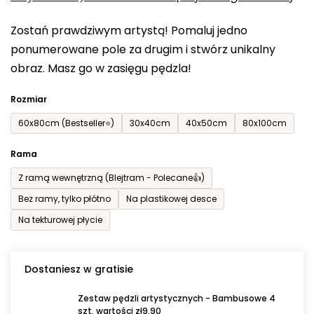
0,0
Zostań prawdziwym artystą! Pomaluj jedno
na
ponumerowane pole za drugim i stwórz unikalny
5
obraz. Masz go w zasięgu pędzla!
gwiazdek.
Rozmiar
60x80cm (Bestseller⭐)
30x40cm
40x50cm
80x100cm
Rama
Z ramą wewnętrzną (Blejtram - Polecane👍)
Bez ramy, tylko płótno
Na plastikowej desce
Na tekturowej płycie
Dostaniesz w gratisie
Zestaw pędzli artystycznych - Bambusowe 4
szt. wartości zł9,90