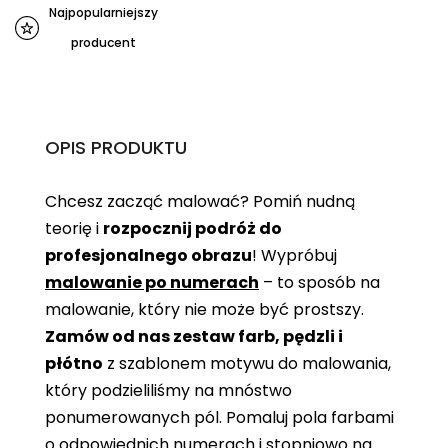
Najpopularniejszy
producent
OPIS PRODUKTU
Chcesz zacząć malować? Pomiń nudną
teorię i
rozpocznij podróż do
profesjonalnego obrazu
! Wypróbuj
malowanie po numerach
– to sposób na
malowanie, który nie może być prostszy.
Zamów od nas zestaw farb, pędzli i
płótno
z szablonem motywu do malowania,
który podzieliliśmy na mnóstwo
ponumerowanych pól. Pomaluj pola farbami
o odpowiednich numerach i stopniowo na