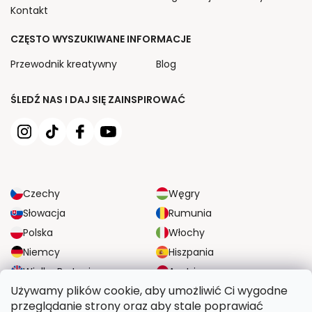
Kontakt
CZĘSTO WYSZUKIWANE INFORMACJE
Przewodnik kreatywny
Blog
ŚLEDŹ NAS I DAJ SIĘ ZAINSPIROWAĆ
Czechy
Węgry
Słowacja
Rumunia
Polska
Włochy
Niemcy
Hiszpania
Wielka Brytania
Austria
Używamy plików cookie, aby umożliwić Ci wygodne
przeglądanie strony oraz aby stale poprawiać