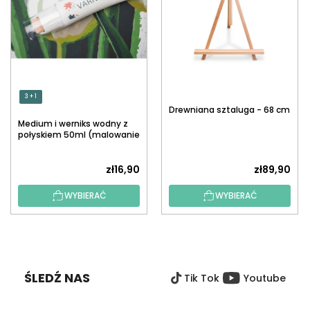
3 + 1
Drewniana sztaluga - 68 cm
Medium i werniks wodny z
połyskiem 50ml (malowanie
po numerach)
zł16,90
zł89,90
WYBIERAĆ
WYBIERAĆ
S
T
O
ŚLEDŹ NAS
Tik Tok
Youtube
P
K