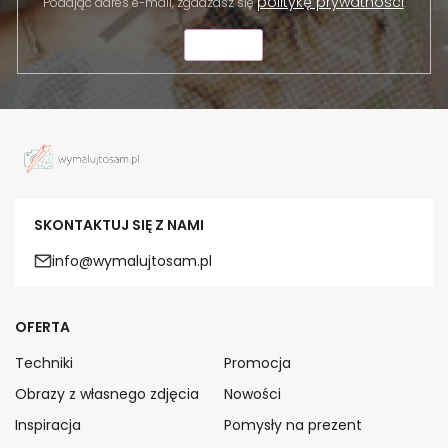
politykę prywatności
Podając adres e-mail, zgadzasz się
.
WYŚLIJ
SKONTAKTUJ SIĘ Z NAMI
info@wymalujtosam.pl
OFERTA
Techniki
Promocja
Obrazy z własnego zdjęcia
Nowości
Inspiracja
Pomysły na prezent