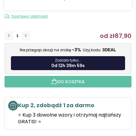
Dostawa i płatność
od
zł87,90
C
-3%
Nie przegap okazji na zniżkę
. Użyj kodu:
3DEAL
Zostało tylko...
0d 12h 39m 58s
DO KOSZYKA
Kup 2, zdobądź 1 za darmo
⭐ Kup 3 dowolne wzory i otrzymaj najtańszy
GRATIS! ⭐