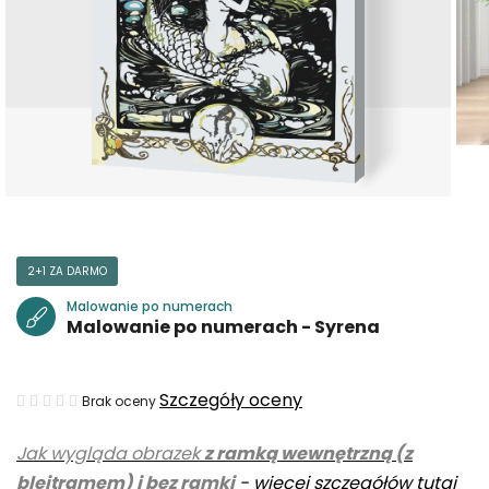
2+1 ZA DARMO
Malowanie po numerach
Malowanie po numerach - Syrena
Średnia
Szczegóły oceny
Brak oceny
ocena
Jak wygląda obrazek
z ramką wewnętrzną (z
produktu
blejtramem) i bez ramki
-
więcej szczegółów tutaj
wynosi