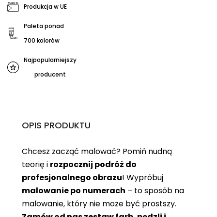
Produkcja w UE
Paleta ponad
700 kolorów
Najpopularniejszy
producent
OPIS PRODUKTU
Chcesz zacząć malować? Pomiń nudną
teorię i
rozpocznij podróż do
profesjonalnego obrazu
! Wypróbuj
malowanie po numerach
– to sposób na
malowanie, który nie może być prostszy.
Zamów od nas zestaw farb, pędzli i