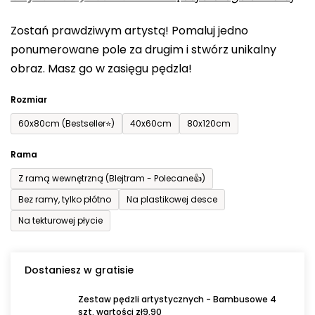
0,0
Zostań prawdziwym artystą! Pomaluj jedno
na
ponumerowane pole za drugim i stwórz unikalny
5
obraz. Masz go w zasięgu pędzla!
gwiazdek.
Rozmiar
60x80cm (Bestseller⭐)
40x60cm
80x120cm
Rama
Z ramą wewnętrzną (Blejtram - Polecane👍)
Bez ramy, tylko płótno
Na plastikowej desce
Na tekturowej płycie
Dostaniesz w gratisie
Zestaw pędzli artystycznych - Bambusowe 4
szt. wartości zł9,90