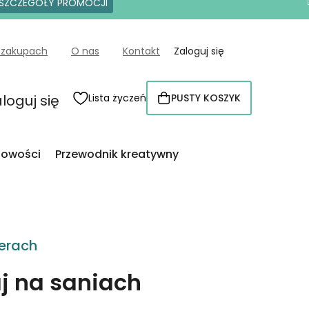
SZCZEGÓŁY PROMOCJI
 zakupach
O nas
Kontakt
Zaloguj się
loguj się
Lista życzeń
PUSTY KOSZYK
KOSZYK
owości
Przewodnik kreatywny
erach
j na saniach