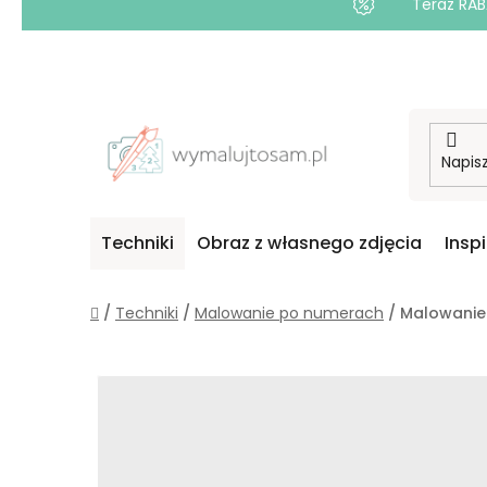
Teraz RAB
Przejść
do
treści
Techniki
Obraz z własnego zdjęcia
Insp
Home
/
Techniki
/
Malowanie po numerach
/
Malowanie 