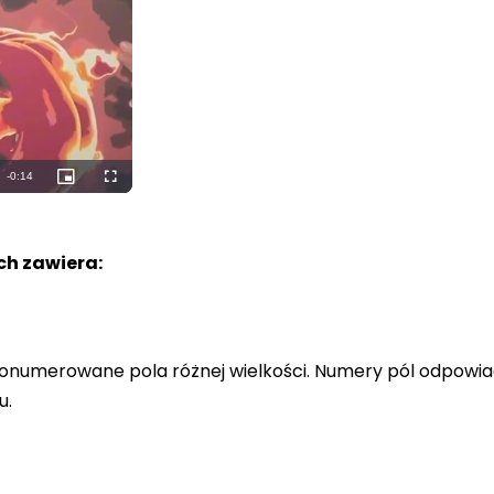
Remaining
-
0:12
Picture-
Fullscreen
in-
Picture
Time
h zawiera:
a ponumerowane pola różnej wielkości. Numery pól odpowi
u.