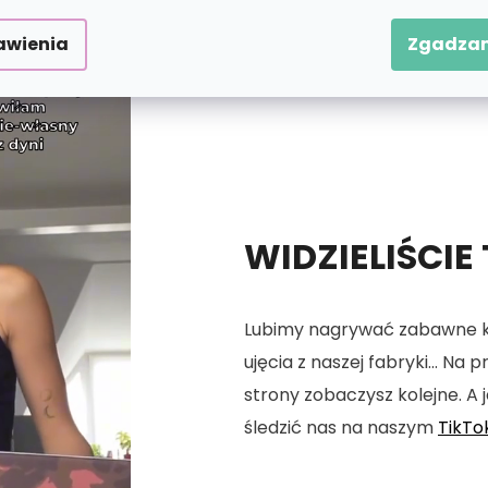
awienia
Zgadzam
WIDZIELIŚCIE
Lubimy nagrywać zabawne kró
ujęcia z naszej fabryki... Na
strony zobaczysz kolejne. A j
śledzić nas na naszym
TikTo