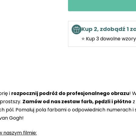
Kup 2, zdobądź 1 
⭐ Kup 3 dowolne wzory 
rię i
rozpocznij podróż do profesjonalnego obrazu
! 
prostszy.
Zamów od nas zestaw farb, pędzli i płótno
z
 pól. Pomaluj pola farbami o odpowiednich numerach i s
 van Gogh!
 naszym filmie: