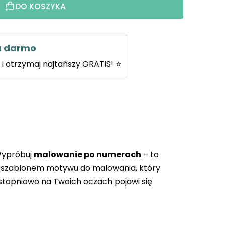
DO KOSZYKA
za darmo
i otrzymaj najtańszy GRATIS! ⭐
Wypróbuj
malowanie po numerach
– to
 szablonem motywu do malowania, który
topniowo na Twoich oczach pojawi się