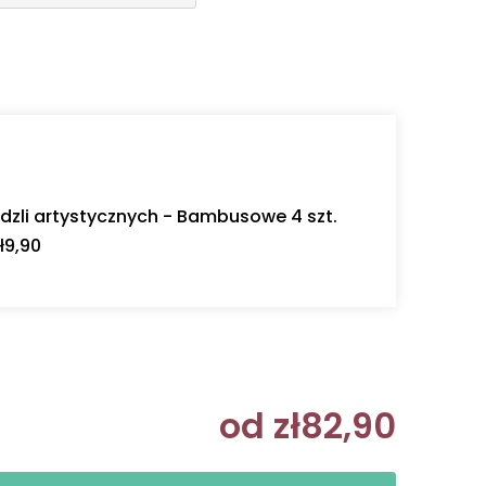
dzli artystycznych - Bambusowe 4 szt.
ł9,90
od
zł82,90
Cena jedn