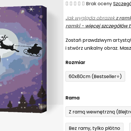
Średnia
Brak oceny
Szczeg
ocena
Jak wygląda obrazek
z ram
produktu
ramki
-
więcej szczegółów t
wynosi
0,0
Zostań prawdziwym artystą
na
i stwórz unikalny obraz. Mas
5
gwiazdek.
Rozmiar
60x80cm (Bestseller⭐)
Rama
Z ramą wewnętrzną (Blejt
Bez ramy, tylko płótno