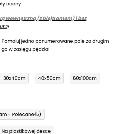
óły oceny
ką wewnętrzną (z blejtramem) i bez
utaj
! Pomaluj jedno ponumerowane pole za drugim
z go w zasięgu pędzla!
30x40cm
40x50cm
80x100cm
ram - Polecane👍)
Na plastikowej desce