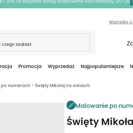
AT 20% na wszystkie obrazy kropkowane! Kod rabatowy: DOT20
Wszystko o
Za
iracja
Promocja
Wyprzedaż
Najpopularniejsze
N
po numerach - Święty Mikołaj na saniach
Malowanie po num
Święty Mikoła