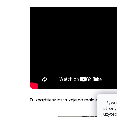
Tu znajdziesz instrukcje do malowania po
Używam
strony
użytec