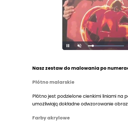
Loaded
:
Pause
Unmute
100.00%
Nasz zestaw do malowania po numerac
Płótno malarskie
Płótno jest podzielone cienkimi liniami n
umożliwiają dokładne odwzorowanie obraz
Farby akrylowe