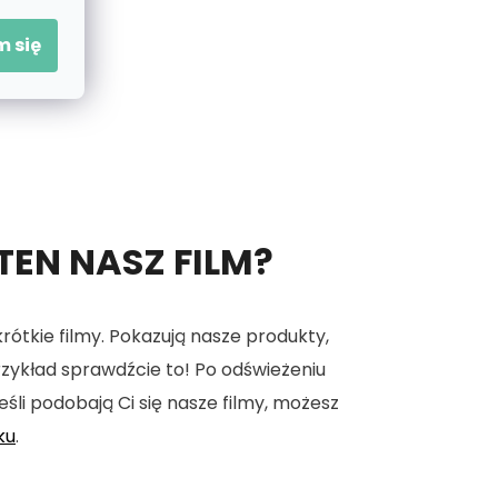
 się
 TEN NASZ FILM?
tkie filmy. Pokazują nasze produkty,
 przykład sprawdźcie to! Po odświeżeniu
eśli podobają Ci się nasze filmy, możesz
ku
.