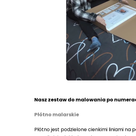
Loaded
:
Unmute
80.40%
Nasz zestaw do malowania po numerac
Płótno malarskie
Płótno jest podzielone cienkimi liniami n