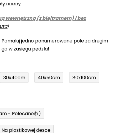
óły oceny
ką wewnętrzną (z blejtramem) i bez
utaj
! Pomaluj jedno ponumerowane pole za drugim
z go w zasięgu pędzla!
30x40cm
40x50cm
80x100cm
ram - Polecane👍)
Na plastikowej desce