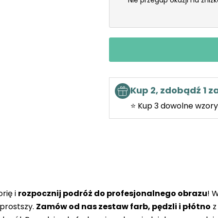
Nie przegap okazji na zniż
Kup 2, zdobądź 1 
⭐ Kup 3 dowolne wzory 
rię i
rozpocznij podróż do profesjonalnego obrazu
! 
prostszy.
Zamów od nas zestaw farb, pędzli i płótno
z