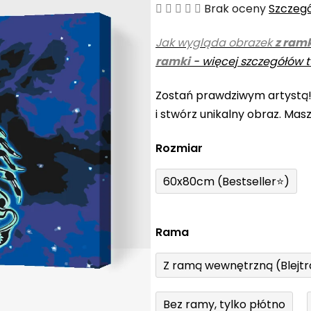
Średnia
Brak oceny
Szczeg
ocena
Jak wygląda obrazek
z ram
produktu
ramki
-
więcej szczegółów t
wynosi
0,0
Zostań prawdziwym artystą
na
i stwórz unikalny obraz. Mas
5
gwiazdek.
Rozmiar
60x80cm (Bestseller⭐)
Rama
Z ramą wewnętrzną (Blejt
Bez ramy, tylko płótno