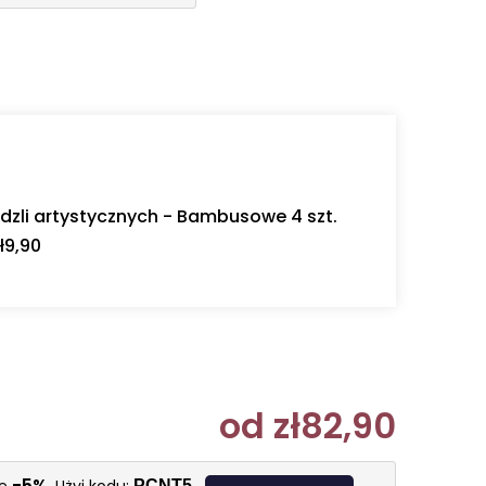
dzli artystycznych - Bambusowe 4 szt.
ł9,90
od
zł82,90
Cena jedn
-5%
PCNT5