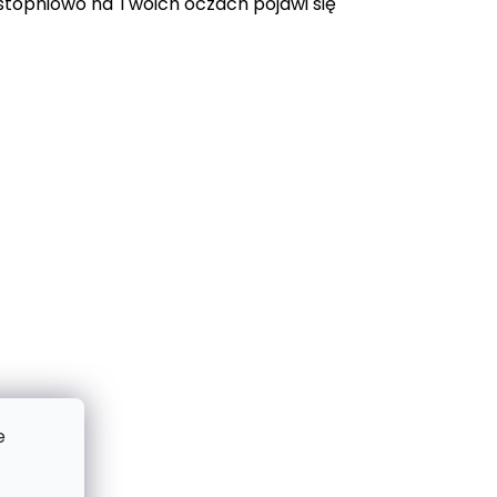
topniowo na Twoich oczach pojawi się
e