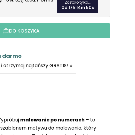
kę
. Użyj kodu:
Zostało tylko...
0d 17h 14m 49s
DO KOSZYKA
za darmo
i otrzymaj najtańszy GRATIS! ⭐
Wypróbuj
malowanie po numerach
– to
 szablonem motywu do malowania, który