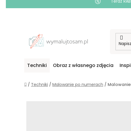
Teraz RAB
Przejść
do
treści
Techniki
Obraz z własnego zdjęcia
Insp
Home
/
Techniki
/
Malowanie po numerach
/
Malowanie