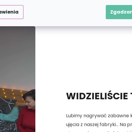
 numerach.
awienia
Zgadzam
WIDZIELIŚCIE
Lubimy nagrywać zabawne kró
ujęcia z naszej fabryki... Na