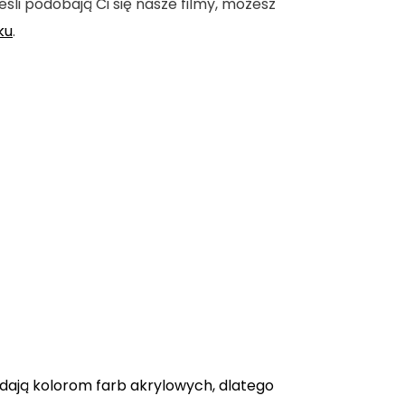
eśli podobają Ci się nasze filmy, możesz
ku
.
adają kolorom farb akrylowych, dlatego