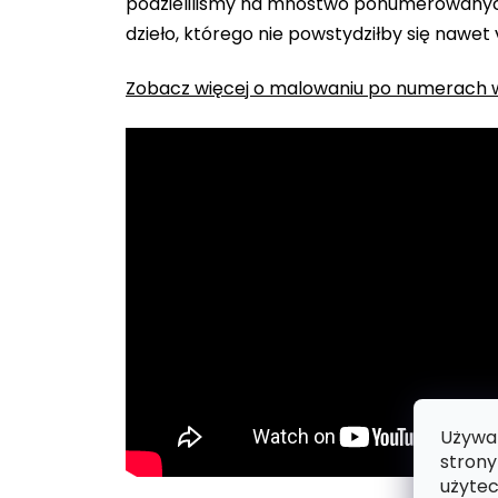
podzieliliśmy na mnóstwo ponumerowanych
dzieło, którego nie powstydziłby się nawet
Zobacz więcej o malowaniu po numerach w
Używam
strony
użytec