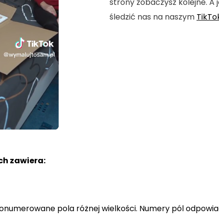
strony zobaczysz kolejne. A j
śledzić nas na naszym
TikTo
h zawiera:
a ponumerowane pola różnej wielkości. Numery pól odpowi