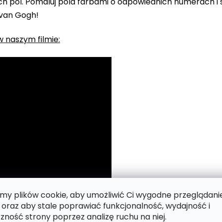
 pól. Pomaluj pola farbami o odpowiednich numerach i s
 van Gogh!
 naszym filmie:
y plików cookie, aby umożliwić Ci wygodne przeglądani
 oraz aby stale poprawiać funkcjonalność, wydajność i
zność strony poprzez analizę ruchu na niej.