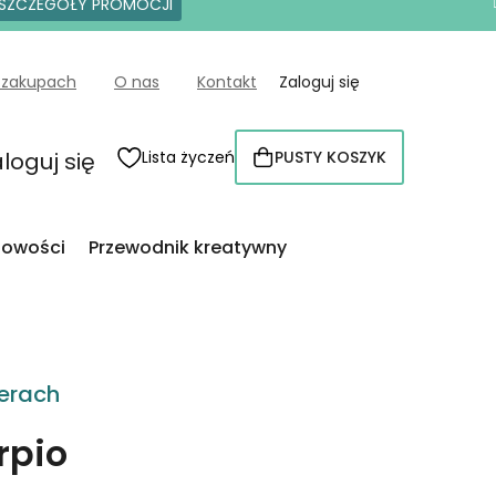
SZCZEGÓŁY PROMOCJI
 zakupach
O nas
Kontakt
Zaloguj się
loguj się
Lista życzeń
PUSTY KOSZYK
KOSZYK
owości
Przewodnik kreatywny
erach
rpio