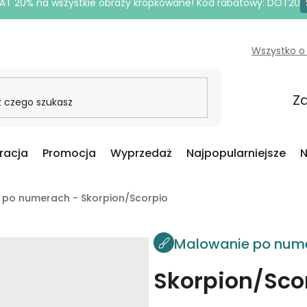
AT 20% na wszystkie obrazy kropkowane! Kod rabatowy: DOT20
Wszystko o
Za
iracja
Promocja
Wyprzedaż
Najpopularniejsze
N
 po numerach - Skorpion/Scorpio
Malowanie po num
Skorpion/Sco