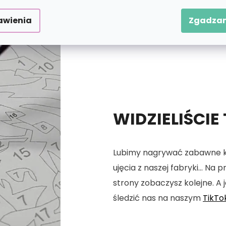
awienia
Zgadzam
WIDZIELIŚCIE
Lubimy nagrywać zabawne kró
ujęcia z naszej fabryki... Na
strony zobaczysz kolejne. A j
śledzić nas na naszym
TikTo