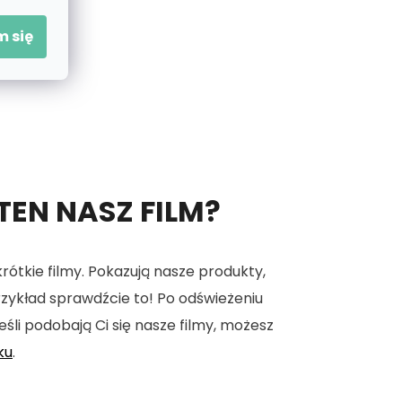
 się
 TEN NASZ FILM?
tkie filmy. Pokazują nasze produkty,
 przykład sprawdźcie to! Po odświeżeniu
eśli podobają Ci się nasze filmy, możesz
ku
.