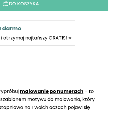
DO KOSZYKA
za darmo
i otrzymaj najtańszy GRATIS! ⭐
Wypróbuj
malowanie po numerach
– to
 szablonem motywu do malowania, który
topniowo na Twoich oczach pojawi się