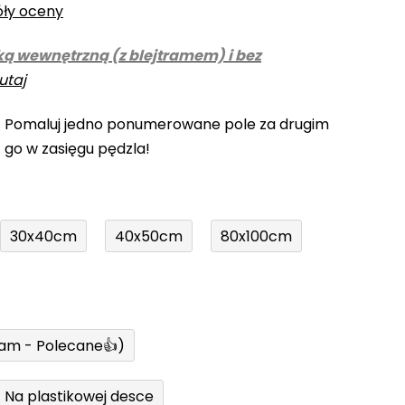
óły oceny
ką wewnętrzną (z blejtramem) i bez
utaj
! Pomaluj jedno ponumerowane pole za drugim
z go w zasięgu pędzla!
30x40cm
40x50cm
80x100cm
ram - Polecane👍)
Na plastikowej desce