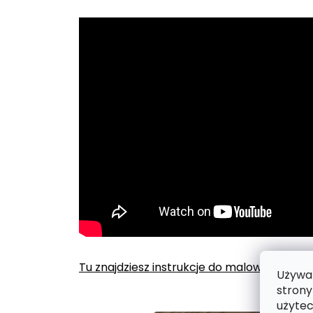
Tu znajdziesz instrukcje do malowania po
Używam
strony
użytec