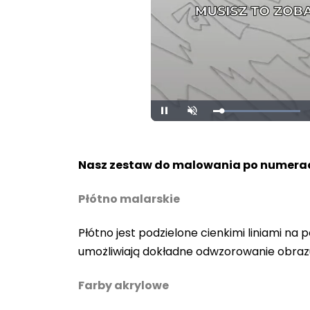
Loaded
:
Unmute
100.00%
Nasz zestaw do malowania po numerac
Płótno malarskie
Płótno jest podzielone cienkimi liniami n
umożliwiają dokładne odwzorowanie obraz
Farby akrylowe