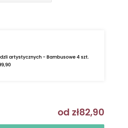
dzli artystycznych - Bambusowe 4 szt.
ł9,90
od
zł82,90
Cena jedn