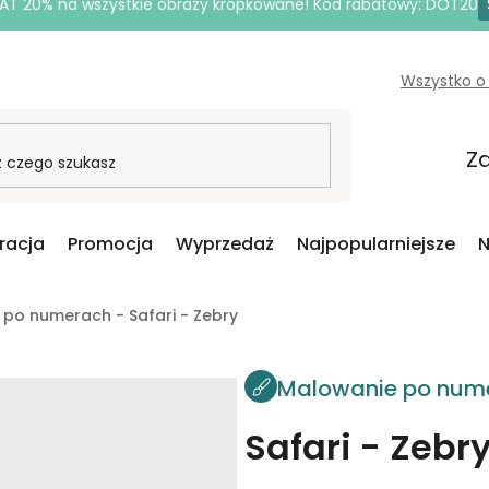
AT 20% na wszystkie obrazy kropkowane! Kod rabatowy: DOT20
Wszystko o
Za
iracja
Promocja
Wyprzedaż
Najpopularniejsze
N
po numerach - Safari - Zebry
Malowanie po num
Safari - Zebr