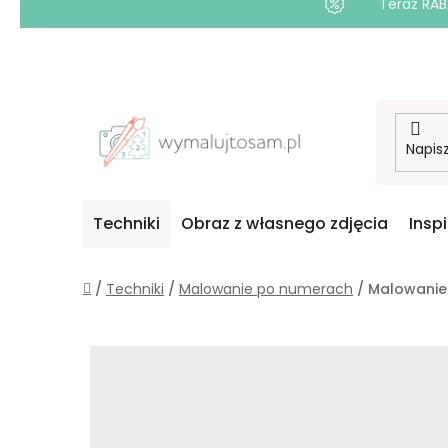
Teraz RAB
Przejść
do
treści
Techniki
Obraz z własnego zdjęcia
Insp
Home
/
Techniki
/
Malowanie po numerach
/
Malowanie 