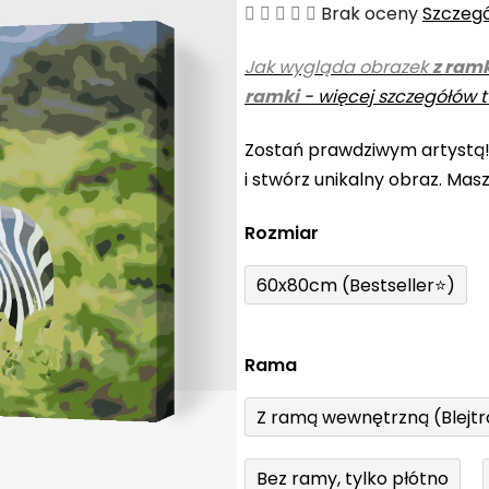
Średnia
Brak oceny
Szczeg
ocena
Jak wygląda obrazek
z ram
produktu
ramki
-
więcej szczegółów t
wynosi
0,0
Zostań prawdziwym artystą
na
i stwórz unikalny obraz. Mas
5
gwiazdek.
Rozmiar
60x80cm (Bestseller⭐)
Rama
Z ramą wewnętrzną (Blejt
Bez ramy, tylko płótno