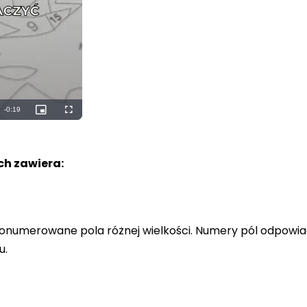
h zawiera:
a ponumerowane pola różnej wielkości. Numery pól odpowi
u.