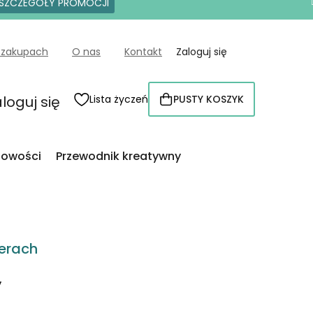
SZCZEGÓŁY PROMOCJI
 zakupach
O nas
Kontakt
Zaloguj się
loguj się
Lista życzeń
PUSTY KOSZYK
KOSZYK
owości
Przewodnik kreatywny
erach
y