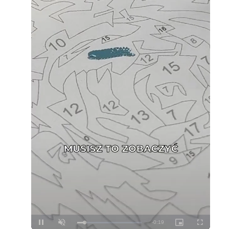
Loaded
:
Unmute