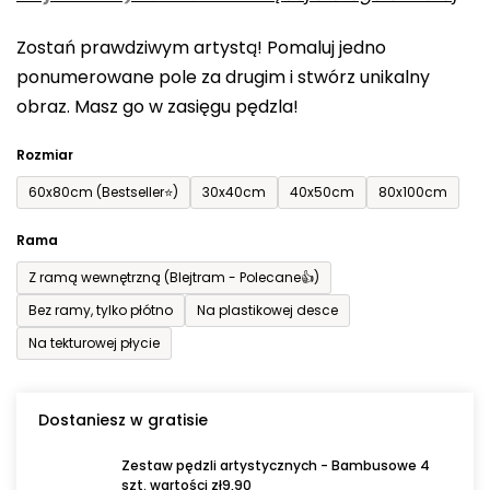
0,0
Zostań prawdziwym artystą! Pomaluj jedno
na
ponumerowane pole za drugim i stwórz unikalny
5
obraz. Masz go w zasięgu pędzla!
gwiazdek.
Rozmiar
60x80cm (Bestseller⭐)
30x40cm
40x50cm
80x100cm
Rama
Z ramą wewnętrzną (Blejtram - Polecane👍)
Bez ramy, tylko płótno
Na plastikowej desce
Na tekturowej płycie
Dostaniesz w gratisie
Zestaw pędzli artystycznych - Bambusowe 4
szt. wartości zł9,90