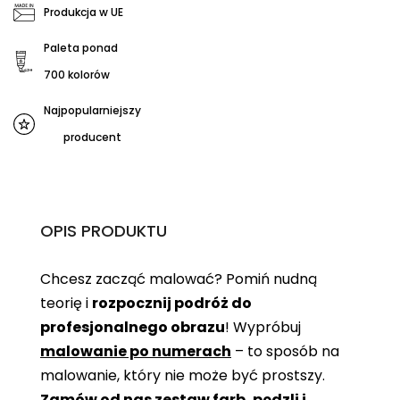
Produkcja w UE
Paleta ponad
700 kolorów
Najpopularniejszy
producent
OPIS PRODUKTU
Chcesz zacząć malować? Pomiń nudną
teorię i
rozpocznij podróż do
profesjonalnego obrazu
! Wypróbuj
malowanie po numerach
– to sposób na
malowanie, który nie może być prostszy.
Zamów od nas zestaw farb, pędzli i