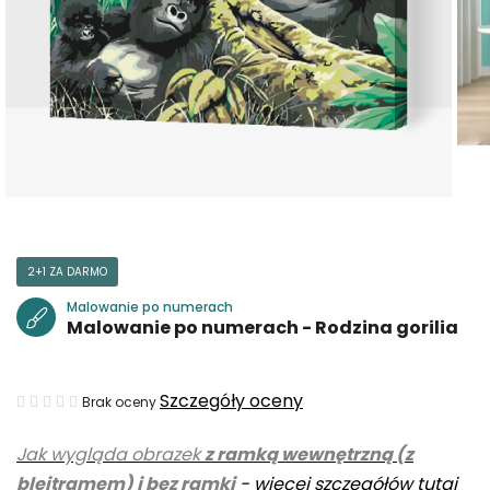
2+1 ZA DARMO
Malowanie po numerach
Malowanie po numerach - Rodzina gorilia
Średnia
Szczegóły oceny
Brak oceny
ocena
Jak wygląda obrazek
z ramką wewnętrzną (z
produktu
blejtramem) i bez ramki
-
więcej szczegółów tutaj
wynosi