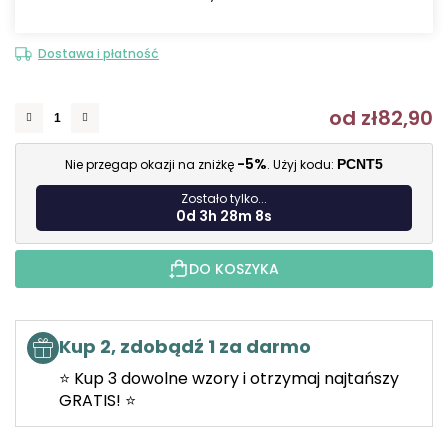
Dostawa i płatność
od
zł82,90
C
-5%
Nie przegap okazji na zniżkę
. Użyj kodu:
PCNT5
Zostało tylko...
0d 3h 28m 7s
DO KOSZYKA
Kup 2, zdobądź 1 za darmo
⭐ Kup 3 dowolne wzory i otrzymaj najtańszy
GRATIS! ⭐