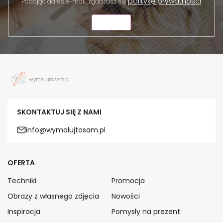
politykę prywatności
Podając adres e-mail, zgadzasz się
.
WYŚLIJ
SKONTAKTUJ SIĘ Z NAMI
info@wymalujtosam.pl
OFERTA
Techniki
Promocja
Obrazy z własnego zdjęcia
Nowości
Inspiracja
Pomysły na prezent