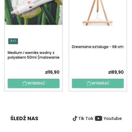
3 + 1
Drewniana sztaluga - 68 cm
Medium i werniks wodny z
połyskiem 50ml (malowanie
po numerach)
zł16,90
zł89,90
WYBIERAĆ
WYBIERAĆ
S
T
O
ŚLEDŹ NAS
Tik Tok
Youtube
P
K