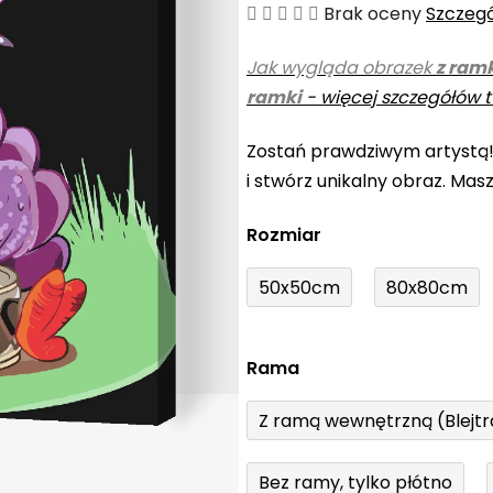
Średnia
Brak oceny
Szczeg
ocena
Jak wygląda obrazek
z ram
produktu
ramki
-
więcej szczegółów t
wynosi
0,0
Zostań prawdziwym artystą
na
i stwórz unikalny obraz. Mas
5
gwiazdek.
Rozmiar
50x50cm
80x80cm
Rama
Z ramą wewnętrzną (Blejt
Bez ramy, tylko płótno