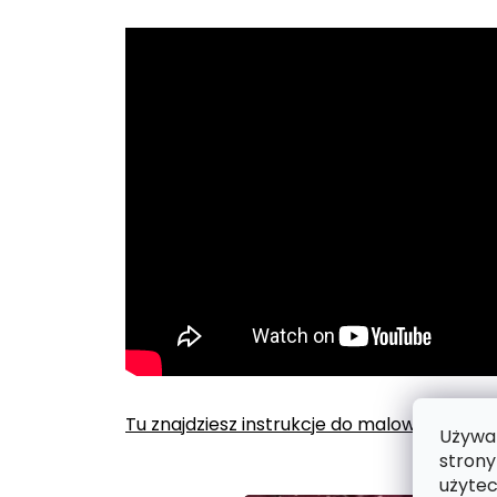
Tu znajdziesz instrukcje do malowania po
Używam
strony
użytec