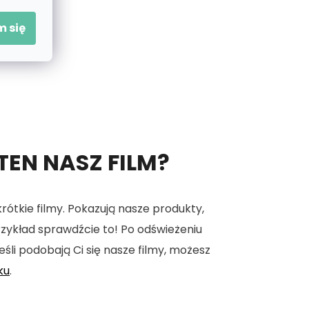
 się
 TEN NASZ FILM?
tkie filmy. Pokazują nasze produkty,
 przykład sprawdźcie to! Po odświeżeniu
eśli podobają Ci się nasze filmy, możesz
ku
.