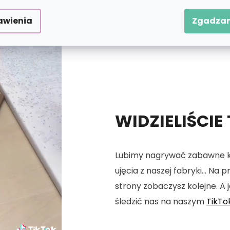
awienia
Zgadzam
WIDZIELIŚCIE
Lubimy nagrywać zabawne kró
ujęcia z naszej fabryki... Na
strony zobaczysz kolejne. A j
śledzić nas na naszym
TikTo