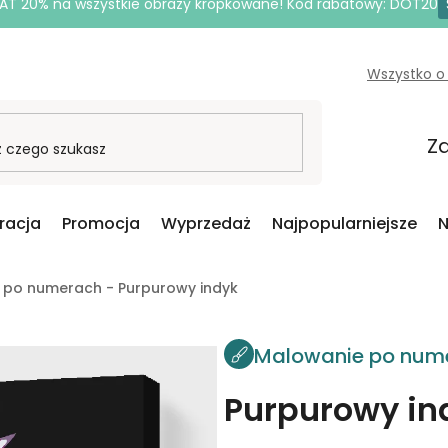
AT 20% na wszystkie obrazy kropkowane! Kod rabatowy: DOT20
Wszystko o
Za
iracja
Promocja
Wyprzedaż
Najpopularniejsze
N
 po numerach - Purpurowy indyk
Malowanie po num
Purpurowy in