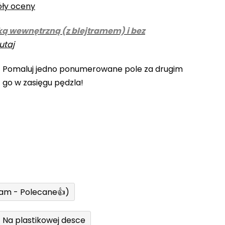
óły oceny
ką wewnętrzną (z blejtramem) i bez
utaj
! Pomaluj jedno ponumerowane pole za drugim
z go w zasięgu pędzla!
ram - Polecane👍)
Na plastikowej desce