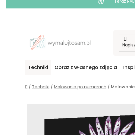
Teraz RAB
Przejść
do
treści
Techniki
Obraz z własnego zdjęcia
Insp
Home
/
Techniki
/
Malowanie po numerach
/
Malowanie