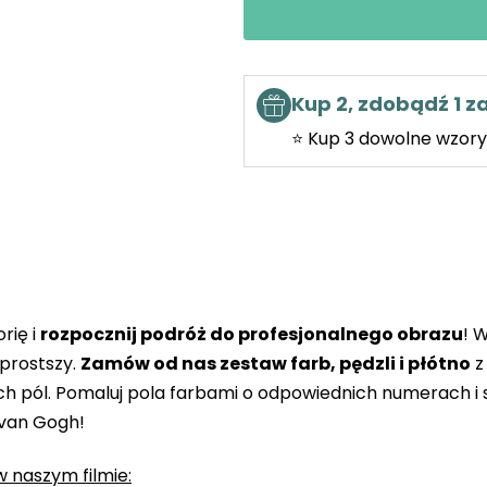
Kup 2, zdobądź 1 
⭐ Kup 3 dowolne wzory 
rię i
rozpocznij podróż do profesjonalnego obrazu
! 
prostszy.
Zamów od nas zestaw farb, pędzli i płótno
z
 pól. Pomaluj pola farbami o odpowiednich numerach i s
 van Gogh!
 naszym filmie: