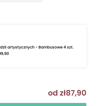
dzli artystycznych - Bambusowe 4 szt.
ł9,90
od
zł87,90
Cena jedn