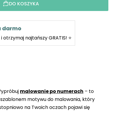
DO KOSZYKA
za darmo
i otrzymaj najtańszy GRATIS! ⭐
Wypróbuj
malowanie po numerach
– to
 szablonem motywu do malowania, który
topniowo na Twoich oczach pojawi się