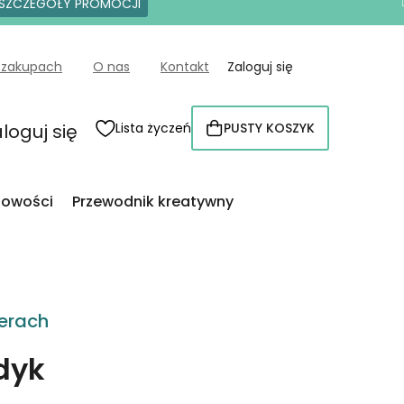
SZCZEGÓŁY PROMOCJI
 zakupach
O nas
Kontakt
Zaloguj się
loguj się
Lista życzeń
PUSTY KOSZYK
KOSZYK
owości
Przewodnik kreatywny
erach
dyk