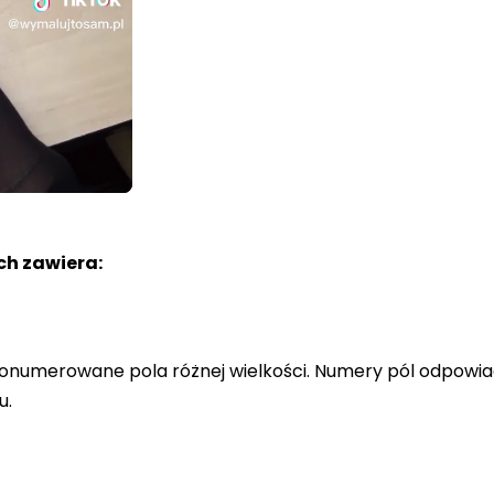
h zawiera:
a ponumerowane pola różnej wielkości. Numery pól odpowi
u.