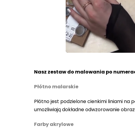
Loaded
:
Unmute
100.00%
Nasz zestaw do malowania po numerac
Płótno malarskie
Płótno jest podzielone cienkimi liniami n
umożliwiają dokładne odwzorowanie obraz
Farby akrylowe