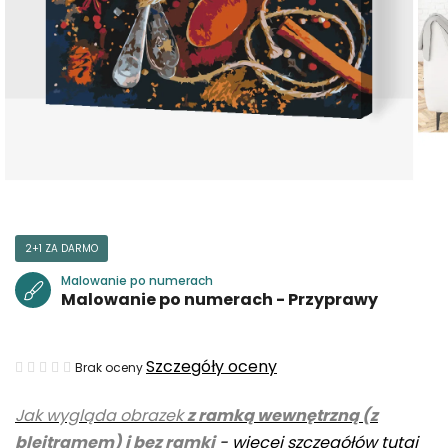
2+1 ZA DARMO
Malowanie po numerach
Malowanie po numerach - Przyprawy
Średnia
Szczegóły oceny
Brak oceny
ocena
Jak wygląda obrazek
z ramką wewnętrzną (z
produktu
blejtramem) i bez ramki
-
więcej szczegółów tutaj
wynosi