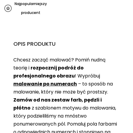
Najpopularniejszy
producent
OPIS PRODUKTU
Chcesz zacząć malować? Pomiń nudną
teorię i
rozpocznij podróż do
profesjonalnego obrazu
! Wypróbuj
malowanie po numerach
– to sposób na
malowanie, który nie może być prostszy.
Zamów od nas zestaw farb, pędzli i
płótno
z szablonem motywu do malowania,
który podzieliliśmy na mnóstwo
ponumerowanych pól. Pomaluj pola farbami
o odpowiednich numerach i stopniowo na