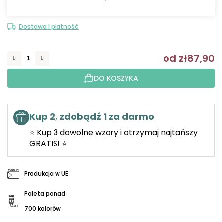
Dostawa i płatność
od
zł87,90
C
DO KOSZYKA
Kup 2, zdobądź 1 za darmo
⭐ Kup 3 dowolne wzory i otrzymaj najtańszy
GRATIS! ⭐
Produkcja w UE
Paleta ponad
700 kolorów