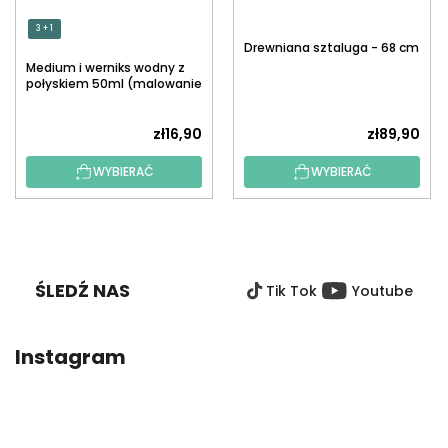
3 + 1
Drewniana sztaluga - 68 cm
Medium i werniks wodny z
połyskiem 50ml (malowanie
po numerach)
zł16,90
zł89,90
WYBIERAĆ
WYBIERAĆ
S
T
O
ŚLEDŹ NAS
Tik Tok
Youtube
P
K
A
Instagram