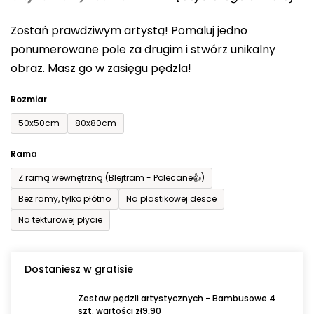
0,0
Zostań prawdziwym artystą! Pomaluj jedno
na
ponumerowane pole za drugim i stwórz unikalny
5
obraz. Masz go w zasięgu pędzla!
gwiazdek.
Rozmiar
50x50cm
80x80cm
Rama
Z ramą wewnętrzną (Blejtram - Polecane👍)
Bez ramy, tylko płótno
Na plastikowej desce
Na tekturowej płycie
Dostaniesz w gratisie
Zestaw pędzli artystycznych - Bambusowe 4
szt. wartości zł9,90