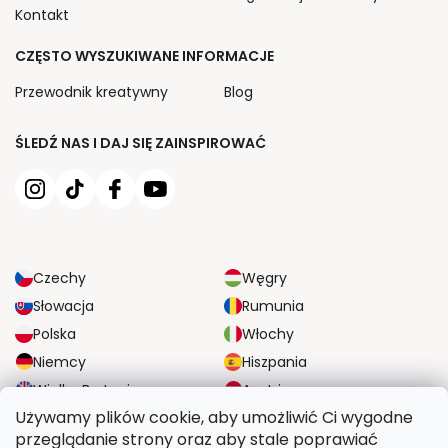
Kontakt
CZĘSTO WYSZUKIWANE INFORMACJE
Przewodnik kreatywny
Blog
ŚLEDŹ NAS I DAJ SIĘ ZAINSPIROWAĆ
Czechy
Węgry
Słowacja
Rumunia
Polska
Włochy
Niemcy
Hiszpania
Wielka Brytania
Austria
Używamy plików cookie, aby umożliwić Ci wygodne
przeglądanie strony oraz aby stale poprawiać