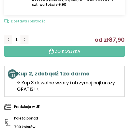
szt. wartości zł9,90
Dostawa i płatność
od
zł87,90
C
DO KOSZYKA
Kup 2, zdobądź 1 za darmo
⭐ Kup 3 dowolne wzory i otrzymaj najtańszy
GRATIS! ⭐
Produkcja w UE
Paleta ponad
700 kolorów