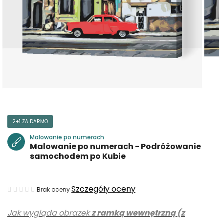
2+1 ZA DARMO
Malowanie po numerach
Malowanie po numerach - Podróżowanie
samochodem po Kubie
Średnia
Szczegóły oceny
Brak oceny
ocena
Jak wygląda obrazek
z ramką wewnętrzną (z
produktu