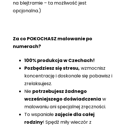
na blejtramie – ta możliwość jest
opcjonalna.)
Za co POKOCHASZ malowanie po
numerach?
100% produkcja w Czechach!
Pozbędziesz się stresu,
wzmocnisz
koncentrację i doskonale się pobawisz i
zrelaksujesz.
Nie
potrzebujesz żadnego
wcześniejszego doświadczenia
w
malowaniu ani specjalnej zręczności.
To wspaniałe
zajęcie dla całej
rodziny
! Spędź miły wieczór z