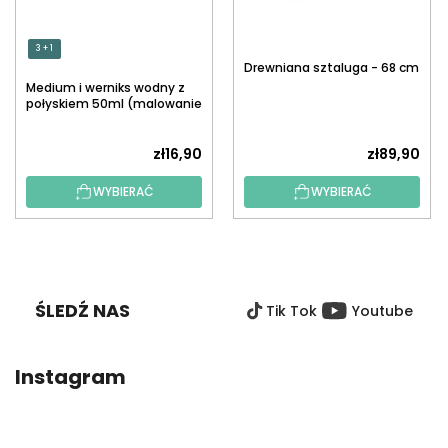
3 + 1
Drewniana sztaluga - 68 cm
Medium i werniks wodny z
połyskiem 50ml (malowanie
po numerach)
zł16,90
zł89,90
WYBIERAĆ
WYBIERAĆ
S
T
O
ŚLEDŹ NAS
Tik Tok
Youtube
P
K
A
Instagram