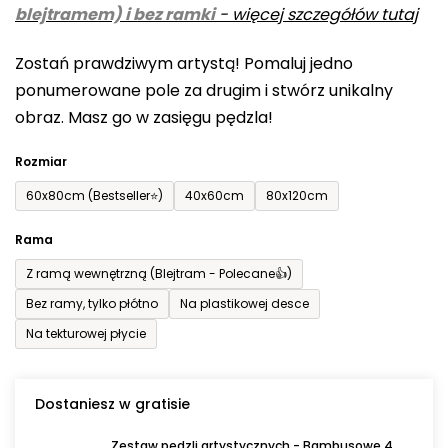
blejtramem) i bez ramki
-
więcej szczegółów tutaj
wynosi
0,0
Zostań prawdziwym artystą! Pomaluj jedno
na
ponumerowane pole za drugim i stwórz unikalny
5
obraz. Masz go w zasięgu pędzla!
gwiazdek.
Rozmiar
60x80cm (Bestseller⭐)
40x60cm
80x120cm
Rama
Z ramą wewnętrzną (Blejtram - Polecane👍)
Bez ramy, tylko płótno
Na plastikowej desce
Na tekturowej płycie
Dostaniesz w gratisie
Zestaw pędzli artystycznych - Bambusowe 4