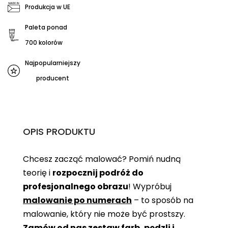
Produkcja w UE
Paleta ponad
700 kolorów
Najpopularniejszy
producent
OPIS PRODUKTU
Chcesz zacząć malować? Pomiń nudną
teorię i
rozpocznij podróż do
profesjonalnego obrazu
! Wypróbuj
malowanie po numerach
– to sposób na
malowanie, który nie może być prostszy.
Zamów od nas zestaw farb, pędzli i