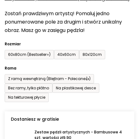
0,0
Zostań prawdziwym artystą! Pomaluj jedno
na
ponumerowane pole za drugim i stwórz unikalny
5
obraz. Masz go w zasięgu pędzla!
gwiazdek.
Rozmiar
60x80cm (Bestseller⭐)
40x60cm
80x120cm
Rama
Z ramą wewnętrzną (Blejtram - Polecane👍)
Bez ramy, tylko płótno
Na plastikowej desce
Na tekturowej płycie
Dostaniesz w gratisie
Zestaw pędzli artystycznych - Bambusowe 4
szt. wartości zł9,90