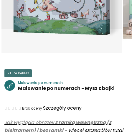
2+1 ZA DARMO
Malowanie po numerach
Malowanie po numerach - Mysz z bajki
Średnia
Szczegóły oceny
Brak oceny
ocena
Jak wygląda obrazek
z ramką wewnętrzną (z
produktu
blejtramem) i bez ramki
-
więcej szczegółów tutaj
wynosi