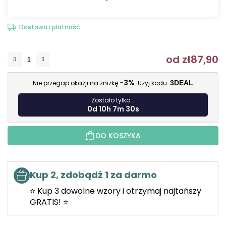
Dostawa i płatność
od
zł87,90
C
-3%
Nie przegap okazji na zniżkę
. Użyj kodu:
3DEAL
Zostało tylko...
0d 10h 7m 29s
DO KOSZYKA
Kup 2, zdobądź 1 za darmo
⭐ Kup 3 dowolne wzory i otrzymaj najtańszy
GRATIS! ⭐