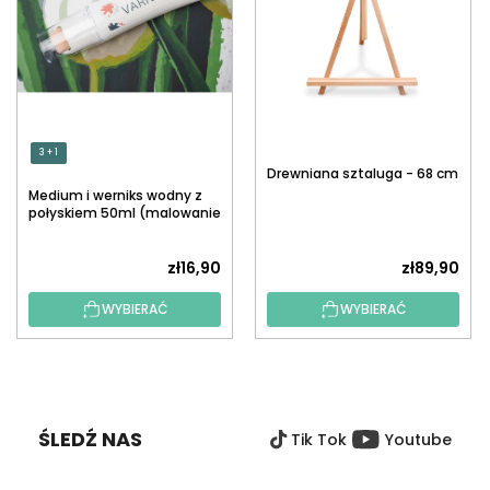
3 + 1
Drewniana sztaluga - 68 cm
Medium i werniks wodny z
połyskiem 50ml (malowanie
po numerach)
zł16,90
zł89,90
WYBIERAĆ
WYBIERAĆ
S
T
O
ŚLEDŹ NAS
Tik Tok
Youtube
P
K