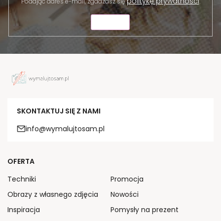
politykę prywatności
Podając adres e-mail, zgadzasz się
.
WYŚLIJ
SKONTAKTUJ SIĘ Z NAMI
info@wymalujtosam.pl
OFERTA
Techniki
Promocja
Obrazy z własnego zdjęcia
Nowości
Inspiracja
Pomysły na prezent