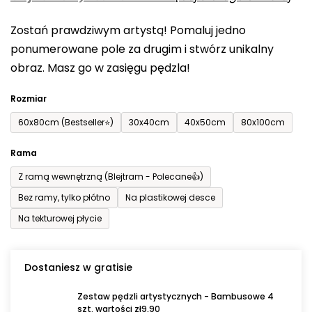
0,0
Zostań prawdziwym artystą! Pomaluj jedno
na
ponumerowane pole za drugim i stwórz unikalny
5
obraz. Masz go w zasięgu pędzla!
gwiazdek.
Rozmiar
60x80cm (Bestseller⭐)
30x40cm
40x50cm
80x100cm
Rama
Z ramą wewnętrzną (Blejtram - Polecane👍)
Bez ramy, tylko płótno
Na plastikowej desce
Na tekturowej płycie
Dostaniesz w gratisie
Zestaw pędzli artystycznych - Bambusowe 4
szt. wartości zł9,90