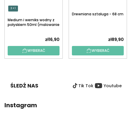
3 + 1
Drewniana sztaluga - 68 cm
Medium i werniks wodny z
połyskiem 50ml (malowanie
po numerach)
zł16,90
zł89,90
WYBIERAĆ
WYBIERAĆ
S
T
O
ŚLEDŹ NAS
Tik Tok
Youtube
P
K
A
Instagram