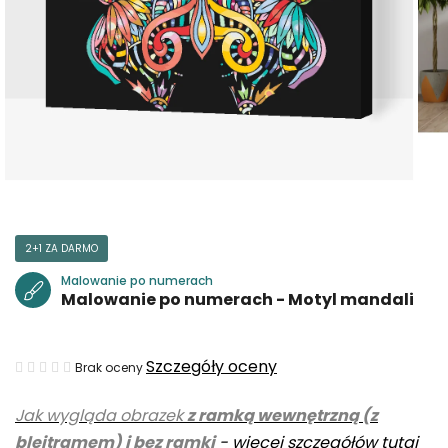
2+1 ZA DARMO
Malowanie po numerach
Malowanie po numerach - Motyl mandali
Średnia
Szczegóły oceny
Brak oceny
ocena
Jak wygląda obrazek
z ramką wewnętrzną (z
produktu
blejtramem) i bez ramki
-
więcej szczegółów tutaj
wynosi