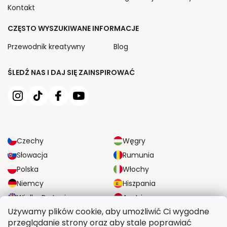
Kontakt
CZĘSTO WYSZUKIWANE INFORMACJE
Przewodnik kreatywny
Blog
ŚLEDŹ NAS I DAJ SIĘ ZAINSPIROWAĆ
Czechy
Węgry
Słowacja
Rumunia
Polska
Włochy
Niemcy
Hiszpania
Wielka Brytania
Austria
Używamy plików cookie, aby umożliwić Ci wygodne
przeglądanie strony oraz aby stale poprawiać