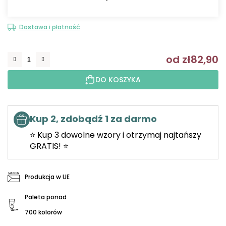
Dostawa i płatność
od
zł82,90
C
DO KOSZYKA
Kup 2, zdobądź 1 za darmo
⭐ Kup 3 dowolne wzory i otrzymaj najtańszy
GRATIS! ⭐
Produkcja w UE
Paleta ponad
700 kolorów