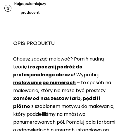
Najpopularniejszy
producent
OPIS PRODUKTU
Chcesz zacząć malować? Pomiń nudną
teorię i
rozpocznij podróż do
profesjonalnego obrazu
! Wypróbuj
malowanie po numerach
– to sposób na
malowanie, który nie może być prostszy.
Zamów od nas zestaw farb, pędzli i
płótno
z szablonem motywu do malowania,
który podzieliliśmy na mnóstwo
ponumerowanych pól. Pomaluj pola farbami
o odpowiednich numerach i stopniowo na