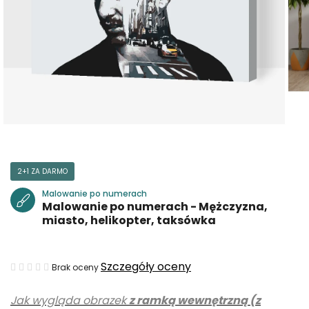
2+1 ZA DARMO
Malowanie po numerach
Malowanie po numerach - Mężczyzna,
miasto, helikopter, taksówka
Średnia
Szczegóły oceny
Brak oceny
ocena
Jak wygląda obrazek
z ramką wewnętrzną (z
produktu