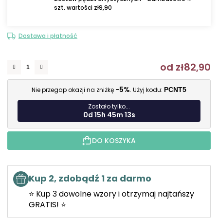
szt. wartości zł9,90
Dostawa i płatność
od
zł82,90
C
-5%
Nie przegap okazji na zniżkę
. Użyj kodu:
PCNT5
Zostało tylko...
0d 15h 45m 12s
DO KOSZYKA
Kup 2, zdobądź 1 za darmo
⭐ Kup 3 dowolne wzory i otrzymaj najtańszy
GRATIS! ⭐