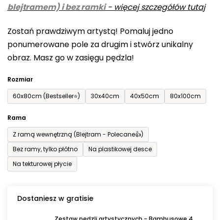
blejtramem) i bez ramki
-
więcej szczegółów tutaj
wynosi
0,0
Zostań prawdziwym artystą! Pomaluj jedno
na
ponumerowane pole za drugim i stwórz unikalny
5
obraz. Masz go w zasięgu pędzla!
gwiazdek.
Rozmiar
60x80cm (Bestseller⭐)
30x40cm
40x50cm
80x100cm
Rama
Z ramą wewnętrzną (Blejtram - Polecane👍)
Bez ramy, tylko płótno
Na plastikowej desce
Na tekturowej płycie
Dostaniesz w gratisie
Zestaw pędzli artystycznych - Bambusowe 4