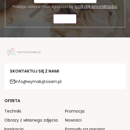
politykę prywatności
Podając adres e-mail, zgadzasz się
.
WYŚLIJ
SKONTAKTUJ SIĘ Z NAMI
info@wymalujtosam.pl
OFERTA
Techniki
Promocja
Obrazy z własnego zdjęcia
Nowości
Inspiracja
Pomysły na prezent