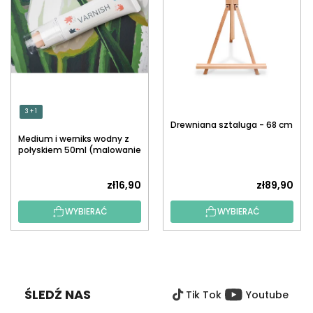
3 + 1
Drewniana sztaluga - 68 cm
Medium i werniks wodny z
połyskiem 50ml (malowanie
po numerach)
zł16,90
zł89,90
WYBIERAĆ
WYBIERAĆ
S
T
O
ŚLEDŹ NAS
Tik Tok
Youtube
P