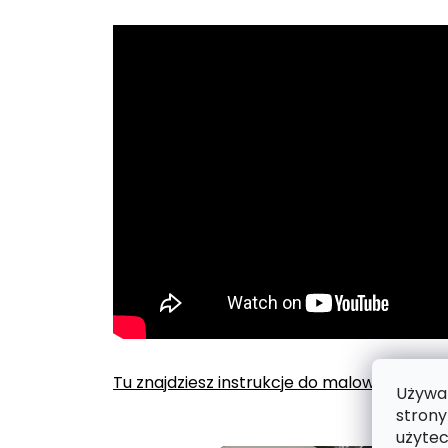
Tu znajdziesz instrukcje do malowania po
Używam
strony
użytec