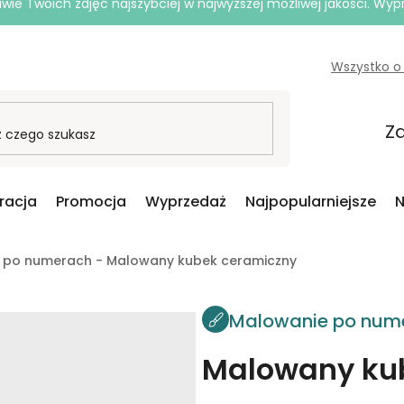
e Twoich zdjęć najszybciej w najwyższej możliwej jakości. Wy
Wszystko o
Za
iracja
Promocja
Wyprzedaż
Najpopularniejsze
N
 po numerach - Malowany kubek ceramiczny
Malowanie po num
Malowany ku