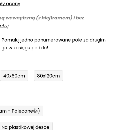
óły oceny
ką wewnętrzną (z blejtramem) i bez
utaj
! Pomaluj jedno ponumerowane pole za drugim
z go w zasięgu pędzla!
40x60cm
80x120cm
ram - Polecane👍)
Na plastikowej desce