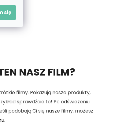
 się
 TEN NASZ FILM?
tkie filmy. Pokazują nasze produkty,
 przykład sprawdźcie to! Po odświeżeniu
eśli podobają Ci się nasze filmy, możesz
ku
.