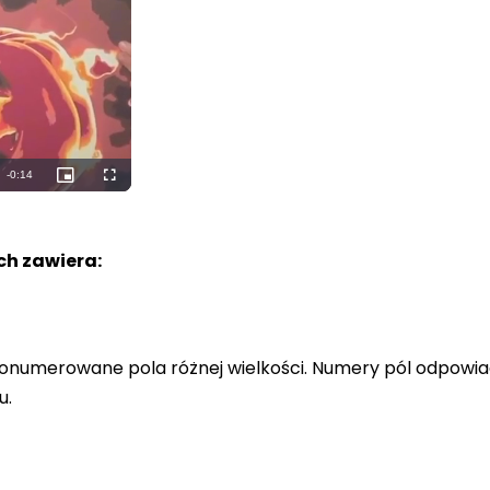
Remaining
-
0:12
Picture-
Fullscreen
in-
Picture
Time
h zawiera:
a ponumerowane pola różnej wielkości. Numery pól odpowi
u.