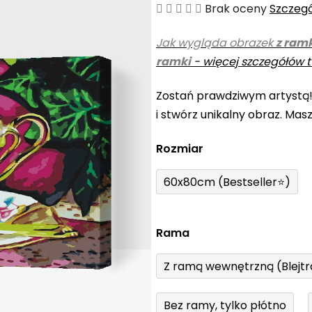
Średnia
Brak oceny
Szczeg
ocena
Jak wygląda obrazek
z ram
produktu
ramki
-
więcej szczegółów t
wynosi
0,0
Zostań prawdziwym artystą
na
i stwórz unikalny obraz. Mas
5
gwiazdek.
Rozmiar
60x80cm (Bestseller⭐)
Rama
Z ramą wewnętrzną (Blejt
Bez ramy, tylko płótno