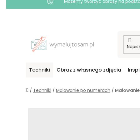
Możemy tworzyć obrazy na podstawi
Przejść
do
treści
Techniki
Obraz z własnego zdjęcia
Insp
Home
/
Techniki
/
Malowanie po numerach
/
Malowanie