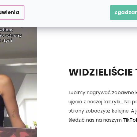
awienia
Zgadzam
WIDZIELIŚCIE
Lubimy nagrywać zabawne kró
ujęcia z naszej fabryki... Na
strony zobaczysz kolejne. A j
śledzić nas na naszym
TikTo