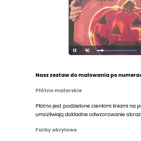
Loaded
:
Pause
Unmute
100.00%
Nasz zestaw do malowania po numerac
Płótno malarskie
Płótno jest podzielone cienkimi liniami n
umożliwiają dokładne odwzorowanie obraz
Farby akrylowe