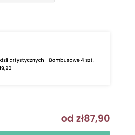
dzli artystycznych - Bambusowe 4 szt.
ł9,90
od
zł87,90
Cena jedn