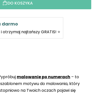
DO KOSZYKA
za darmo
i otrzymaj najtańszy GRATIS! ⭐
Wypróbuj
malowanie po numerach
– to
 szablonem motywu do malowania, który
topniowo na Twoich oczach pojawi się