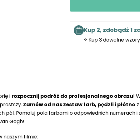
Kup 2, zdobądź 1 
⭐ Kup 3 dowolne wzory 
rię i
rozpocznij podróż do profesjonalnego obrazu
! 
prostszy.
Zamów od nas zestaw farb, pędzli i płótno
z
 pól. Pomaluj pola farbami o odpowiednich numerach i s
 van Gogh!
 naszym filmie: