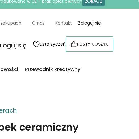
produkowano w UE = brak opłat celnych
ZOBACZ
 zakupach
O nas
Kontakt
Zaloguj się
loguj się
Lista życzeń
PUSTY KOSZYK
KOSZYK
owości
Przewodnik kreatywny
erach
bek ceramiczny