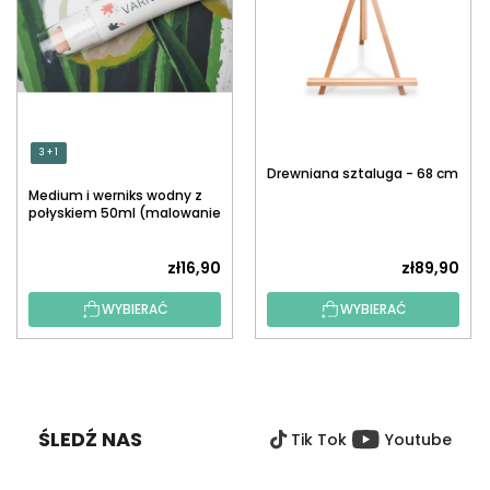
3 + 1
Drewniana sztaluga - 68 cm
Medium i werniks wodny z
połyskiem 50ml (malowanie
po numerach)
zł16,90
zł89,90
WYBIERAĆ
WYBIERAĆ
S
T
O
ŚLEDŹ NAS
Tik Tok
Youtube
P
K