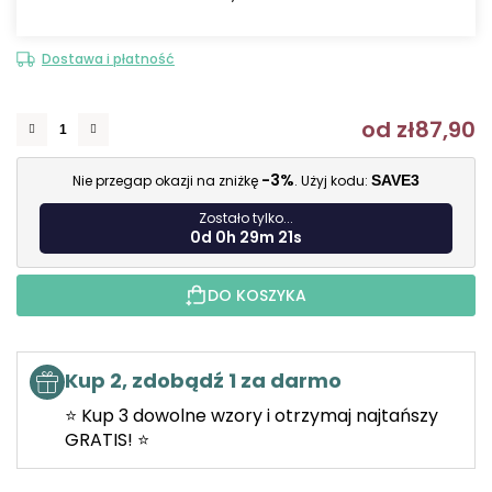
Dostawa i płatność
od
zł87,90
C
-3%
Nie przegap okazji na zniżkę
. Użyj kodu:
SAVE3
Zostało tylko...
0d 0h 29m 20s
DO KOSZYKA
Kup 2, zdobądź 1 za darmo
⭐ Kup 3 dowolne wzory i otrzymaj najtańszy
GRATIS! ⭐