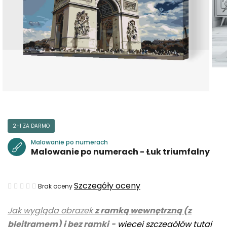
2+1 ZA DARMO
Malowanie po numerach
Malowanie po numerach - Łuk triumfalny
Średnia
Szczegóły oceny
Brak oceny
ocena
Jak wygląda obrazek
z ramką wewnętrzną (z
produktu
blejtramem) i bez ramki
-
więcej szczegółów tutaj
wynosi