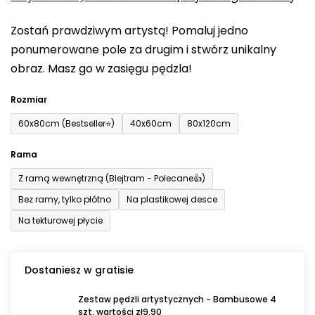
0,0
Zostań prawdziwym artystą! Pomaluj jedno
na
ponumerowane pole za drugim i stwórz unikalny
5
obraz. Masz go w zasięgu pędzla!
gwiazdek.
Rozmiar
60x80cm (Bestseller⭐)
40x60cm
80x120cm
Rama
Z ramą wewnętrzną (Blejtram - Polecane👍)
Bez ramy, tylko płótno
Na plastikowej desce
Na tekturowej płycie
Dostaniesz w gratisie
Zestaw pędzli artystycznych - Bambusowe 4
szt. wartości zł9,90