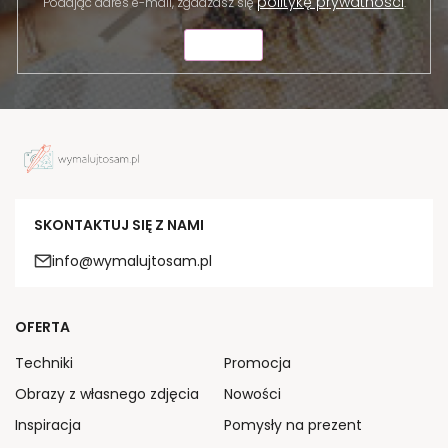
politykę prywatności
Podając adres e-mail, zgadzasz się
.
WYŚLIJ
SKONTAKTUJ SIĘ Z NAMI
info@wymalujtosam.pl
OFERTA
Techniki
Promocja
Obrazy z własnego zdjęcia
Nowości
Inspiracja
Pomysły na prezent