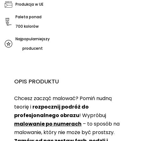
Produkcja w UE
Paleta ponad
700 kolorów
Najpopularniejszy
producent
OPIS PRODUKTU
Chcesz zacząć malować? Pomiń nudną
teorię i
rozpocznij podróż do
profesjonalnego obrazu
! Wypróbuj
malowanie po numerach
– to sposób na
malowanie, który nie może być prostszy.
Zamów od nas zestaw farb, pędzli i