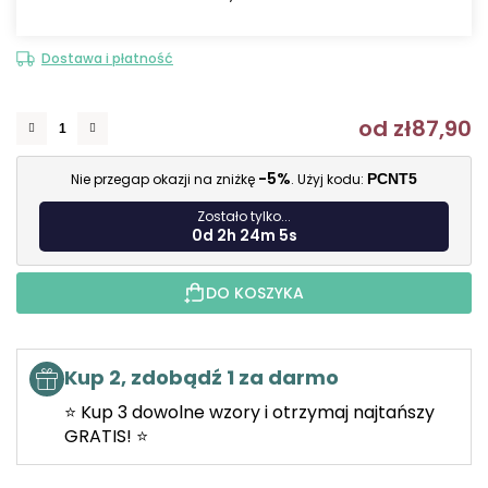
Dostawa i płatność
od
zł87,90
C
-5%
Nie przegap okazji na zniżkę
. Użyj kodu:
PCNT5
Zostało tylko...
0d 2h 24m 4s
DO KOSZYKA
Kup 2, zdobądź 1 za darmo
⭐ Kup 3 dowolne wzory i otrzymaj najtańszy
GRATIS! ⭐