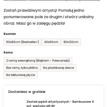
0,0
Zostań prawdziwym artystą! Pomaluj jedno
na
ponumerowane pole za drugim i stwórz unikalny
5
obraz. Masz go w zasięgu pędzla!
gwiazdek.
Rozmiar
60x80cm (Bestseller⭐)
40x60cm
80x120cm
Rama
Z ramą wewnętrzną (Blejtram - Polecane👍)
Bez ramy, tylko płótno
Na plastikowej desce
Na tekturowej płycie
Dostaniesz w gratisie
Zestaw pędzli artystycznych - Bambusowe 4
szt. wartości zł9,90