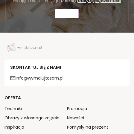
politykę prywatności
Podając adres e-mail, zgadzasz się
.
WYŚLIJ
SKONTAKTUJ SIĘ Z NAMI
info@wymalujtosam.pl
OFERTA
Techniki
Promocja
Obrazy z własnego zdjęcia
Nowości
Inspiracja
Pomysły na prezent