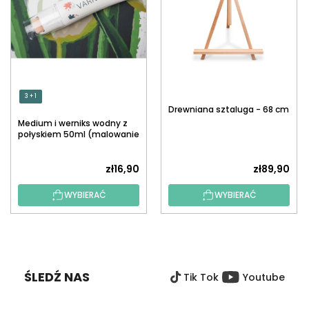
3 + 1
Drewniana sztaluga - 68 cm
Medium i werniks wodny z
połyskiem 50ml (malowanie
po numerach)
zł16,90
zł89,90
WYBIERAĆ
WYBIERAĆ
S
T
O
ŚLEDŹ NAS
Tik Tok
Youtube
P
K