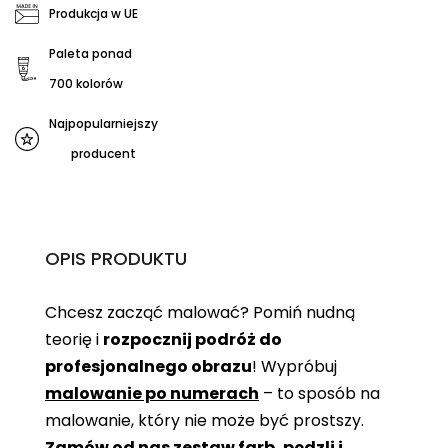
Produkcja w UE
Paleta ponad
700 kolorów
Najpopularniejszy
producent
OPIS PRODUKTU
Chcesz zacząć malować? Pomiń nudną
teorię i
rozpocznij podróż do
profesjonalnego obrazu
! Wypróbuj
malowanie po numerach
– to sposób na
malowanie, który nie może być prostszy.
Zamów od nas zestaw farb, pędzli i