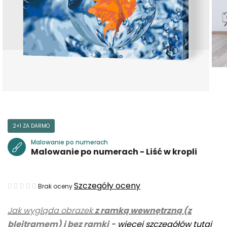
2+1 ZA DARMO
Malowanie po numerach
Malowanie po numerach - Liść w kropli
Średnia
Szczegóły oceny
Brak oceny
ocena
Jak wygląda obrazek
z ramką wewnętrzną (z
produktu
blejtramem) i bez ramki
-
więcej szczegółów tutaj
wynosi