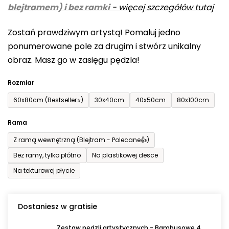
blejtramem) i bez ramki
-
więcej szczegółów tutaj
wynosi
0,0
Zostań prawdziwym artystą! Pomaluj jedno
na
ponumerowane pole za drugim i stwórz unikalny
5
obraz. Masz go w zasięgu pędzla!
gwiazdek.
Rozmiar
60x80cm (Bestseller⭐)
30x40cm
40x50cm
80x100cm
Rama
Z ramą wewnętrzną (Blejtram - Polecane👍)
Bez ramy, tylko płótno
Na plastikowej desce
Na tekturowej płycie
Dostaniesz w gratisie
Zestaw pędzli artystycznych - Bambusowe 4