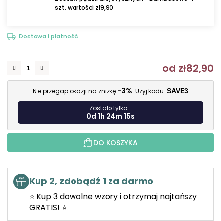
szt. wartości zł9,90
Dostawa i płatność
od
zł82,90
C
-3%
Nie przegap okazji na zniżkę
. Użyj kodu:
SAVE3
Zostało tylko...
0d 1h 24m 14s
DO KOSZYKA
Kup 2, zdobądź 1 za darmo
⭐ Kup 3 dowolne wzory i otrzymaj najtańszy
GRATIS! ⭐