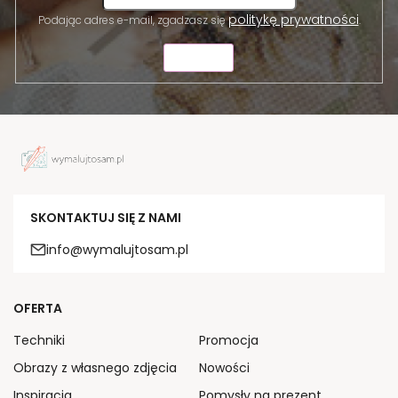
politykę prywatności
Podając adres e-mail, zgadzasz się
.
WYŚLIJ
SKONTAKTUJ SIĘ Z NAMI
info@wymalujtosam.pl
OFERTA
Techniki
Promocja
Obrazy z własnego zdjęcia
Nowości
Inspiracja
Pomysły na prezent