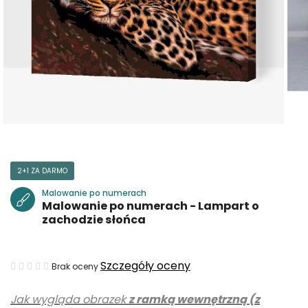
2+1 ZA DARMO
Malowanie po numerach
Malowanie po numerach - Lampart o
zachodzie słońca
Średnia
Szczegóły oceny
Brak oceny
ocena
Jak wygląda obrazek
z ramką wewnętrzną (z
produktu