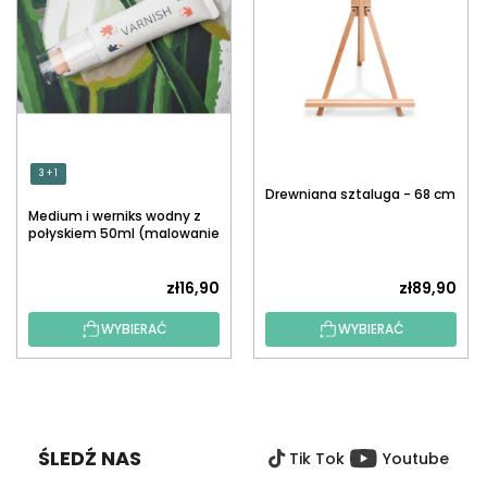
3 + 1
Drewniana sztaluga - 68 cm
Medium i werniks wodny z
połyskiem 50ml (malowanie
po numerach)
zł16,90
zł89,90
WYBIERAĆ
WYBIERAĆ
S
T
O
ŚLEDŹ NAS
Tik Tok
Youtube
P