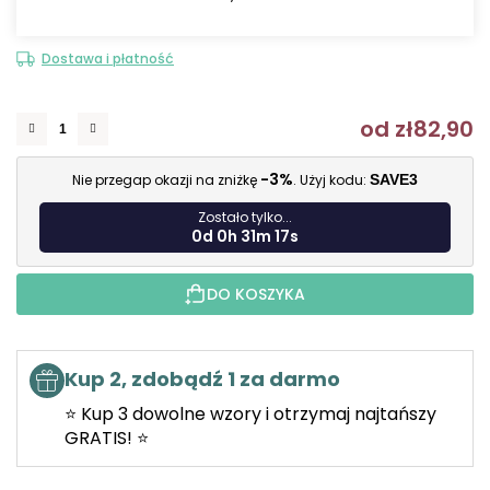
Dostawa i płatność
od
zł82,90
C
-3%
Nie przegap okazji na zniżkę
. Użyj kodu:
SAVE3
Zostało tylko...
0d 0h 31m 16s
DO KOSZYKA
Kup 2, zdobądź 1 za darmo
⭐ Kup 3 dowolne wzory i otrzymaj najtańszy
GRATIS! ⭐