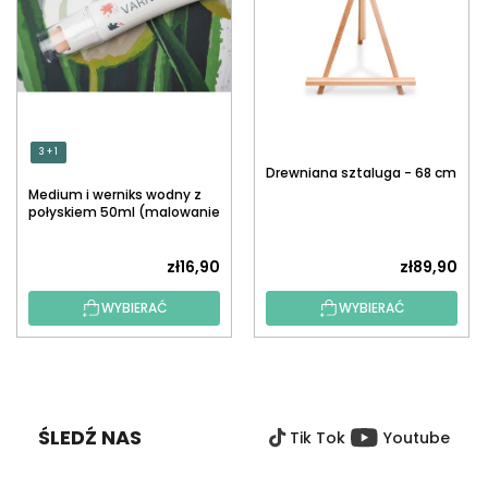
3 + 1
Drewniana sztaluga - 68 cm
Medium i werniks wodny z
połyskiem 50ml (malowanie
po numerach)
zł16,90
zł89,90
WYBIERAĆ
WYBIERAĆ
S
T
O
ŚLEDŹ NAS
Tik Tok
Youtube
P
K