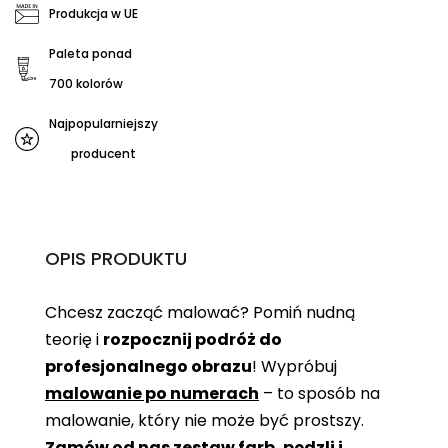
Produkcja w UE
Paleta ponad
700 kolorów
Najpopularniejszy
producent
OPIS PRODUKTU
Chcesz zacząć malować? Pomiń nudną
teorię i
rozpocznij podróż do
profesjonalnego obrazu
! Wypróbuj
malowanie po numerach
– to sposób na
malowanie, który nie może być prostszy.
Zamów od nas zestaw farb, pędzli i