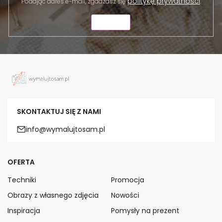
politykę prywatności
Podając adres e-mail, zgadzasz się
.
WYŚLIJ
SKONTAKTUJ SIĘ Z NAMI
info@wymalujtosam.pl
OFERTA
Techniki
Promocja
Obrazy z własnego zdjęcia
Nowości
Inspiracja
Pomysły na prezent