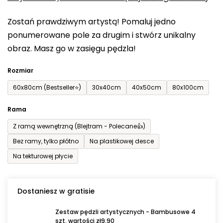
0,0
Zostań prawdziwym artystą! Pomaluj jedno
na
ponumerowane pole za drugim i stwórz unikalny
5
obraz. Masz go w zasięgu pędzla!
gwiazdek.
Rozmiar
60x80cm (Bestseller⭐)
30x40cm
40x50cm
80x100cm
Rama
Z ramą wewnętrzną (Blejtram - Polecane👍)
Bez ramy, tylko płótno
Na plastikowej desce
Na tekturowej płycie
Dostaniesz w gratisie
Zestaw pędzli artystycznych - Bambusowe 4
szt. wartości zł9,90