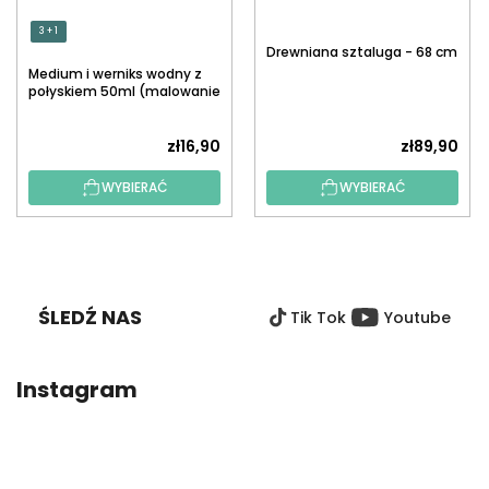
3 + 1
Drewniana sztaluga - 68 cm
Medium i werniks wodny z
połyskiem 50ml (malowanie
po numerach)
zł16,90
zł89,90
WYBIERAĆ
WYBIERAĆ
S
T
O
ŚLEDŹ NAS
Tik Tok
Youtube
P
K
A
Instagram