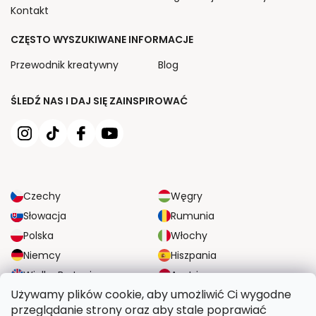
Kontakt
CZĘSTO WYSZUKIWANE INFORMACJE
Przewodnik kreatywny
Blog
ŚLEDŹ NAS I DAJ SIĘ ZAINSPIROWAĆ
Czechy
Węgry
Słowacja
Rumunia
Polska
Włochy
Niemcy
Hiszpania
Wielka Brytania
Austria
Używamy plików cookie, aby umożliwić Ci wygodne
przeglądanie strony oraz aby stale poprawiać