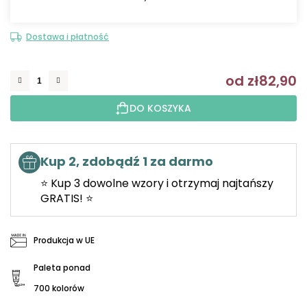
Dostawa i płatność
od
zł82,90
C
DO KOSZYKA
Kup 2, zdobądź 1 za darmo
⭐ Kup 3 dowolne wzory i otrzymaj najtańszy
GRATIS! ⭐
Produkcja w UE
Paleta ponad
700 kolorów