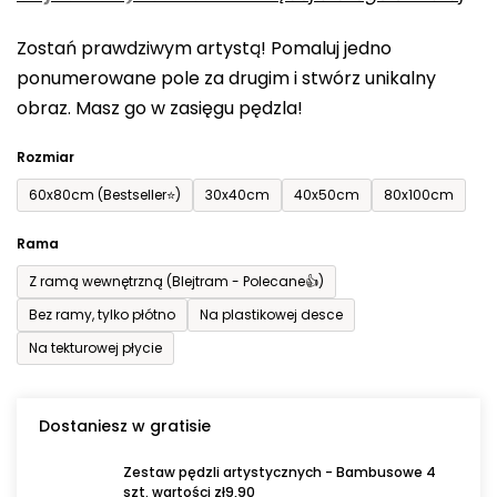
0,0
Zostań prawdziwym artystą! Pomaluj jedno
na
ponumerowane pole za drugim i stwórz unikalny
5
obraz. Masz go w zasięgu pędzla!
gwiazdek.
Rozmiar
60x80cm (Bestseller⭐)
30x40cm
40x50cm
80x100cm
Rama
Z ramą wewnętrzną (Blejtram - Polecane👍)
Bez ramy, tylko płótno
Na plastikowej desce
Na tekturowej płycie
Dostaniesz w gratisie
Zestaw pędzli artystycznych - Bambusowe 4
szt. wartości zł9,90