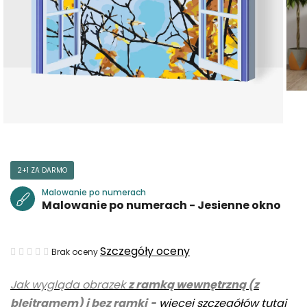
2+1 ZA DARMO
Malowanie po numerach
Malowanie po numerach - Jesienne okno
Średnia
Szczegóły oceny
Brak oceny
ocena
Jak wygląda obrazek
z ramką wewnętrzną (z
produktu
blejtramem) i bez ramki
-
więcej szczegółów tutaj
wynosi