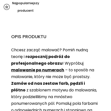
Najpopularniejszy
producent
OPIS PRODUKTU
Chcesz zacząć malować? Pomiń nudną
teorię i
rozpocznij podróż do
profesjonalnego obrazu
! Wypróbuj
malowanie po numerach
– to sposób na
malowanie, który nie może być prostszy.
Zamów od nas zestaw farb, pędzli i
płótno
z szablonem motywu do malowania,
który podzieliliśmy na mnóstwo
ponumerowanych pól. Pomaluj pola farbami
o odpowiednich numerach i stopniowo na