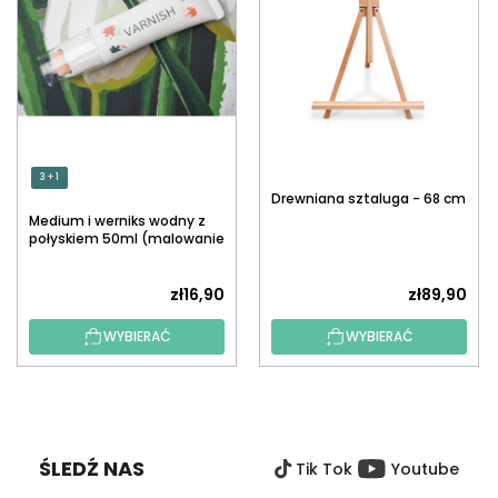
3 + 1
Drewniana sztaluga - 68 cm
Medium i werniks wodny z
połyskiem 50ml (malowanie
po numerach)
zł16,90
zł89,90
WYBIERAĆ
WYBIERAĆ
S
T
O
ŚLEDŹ NAS
Tik Tok
Youtube
P