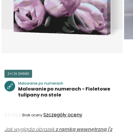
2+1 ZA DARMO
Malowanie po numerach
Malowanie po numerach - Fioletowe
tulipany na stole
Średnia
Szczegóły oceny
Brak oceny
ocena
Jak wygląda obrazek
z ramką wewnętrzną (z
produktu