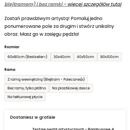
blejtramem) i bez ramki
-
więcej szczegółów tutaj
wynosi
0,0
Zostań prawdziwym artystą! Pomaluj jedno
na
ponumerowane pole za drugim i stwórz unikalny
5
obraz. Masz go w zasięgu pędzla!
gwiazdek.
Rozmiar
60x80cm (Bestseller⭐)
30x40cm
40x50cm
80x100cm
Rama
Z ramą wewnętrzną (Blejtram - Polecane👍)
Bez ramy, tylko płótno
Na plastikowej desce
Na tekturowej płycie
Dostaniesz w gratisie
Zestaw pędzli artystycznych - Bambusowe 4