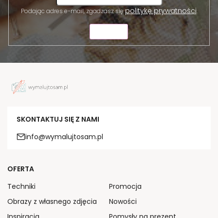
politykę prywatności
Podając adres e-mail, zgadzasz się
.
WYŚLIJ
SKONTAKTUJ SIĘ Z NAMI
info@wymalujtosam.pl
OFERTA
Techniki
Promocja
Obrazy z własnego zdjęcia
Nowości
Inspiracja
Pomysły na prezent