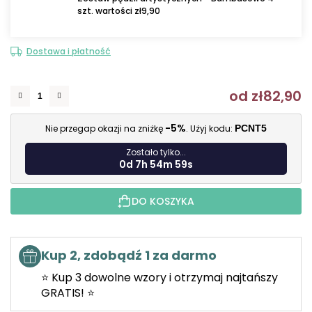
szt. wartości zł9,90
Dostawa i płatność
od
zł82,90
C
-5%
Nie przegap okazji na zniżkę
. Użyj kodu:
PCNT5
Zostało tylko...
0d 7h 54m 58s
DO KOSZYKA
Kup 2, zdobądź 1 za darmo
⭐ Kup 3 dowolne wzory i otrzymaj najtańszy
GRATIS! ⭐