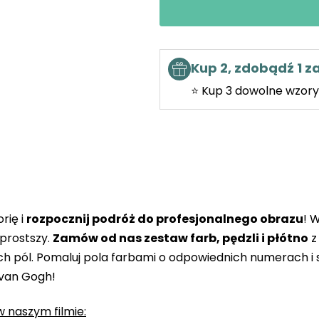
Kup 2, zdobądź 1 
⭐ Kup 3 dowolne wzory 
rię i
rozpocznij podróż do profesjonalnego obrazu
! 
prostszy.
Zamów od nas zestaw farb, pędzli i płótno
z
 pól. Pomaluj pola farbami o odpowiednich numerach i s
 van Gogh!
 naszym filmie: