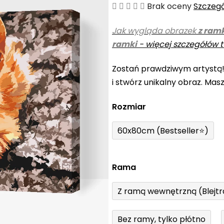
Średnia
Brak oceny
Szczeg
ocena
Jak wygląda obrazek
z ram
produktu
ramki
-
więcej szczegółów t
wynosi
0,0
Zostań prawdziwym artystą
na
i stwórz unikalny obraz. Mas
5
gwiazdek.
Rozmiar
60x80cm (Bestseller⭐)
Rama
Z ramą wewnętrzną (Blejt
Bez ramy, tylko płótno