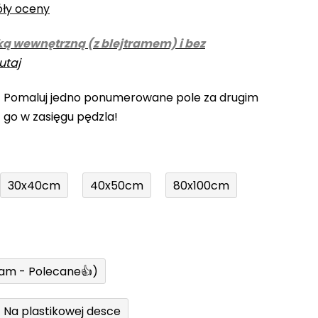
óły oceny
ką wewnętrzną (z blejtramem) i bez
utaj
! Pomaluj jedno ponumerowane pole za drugim
z go w zasięgu pędzla!
30x40cm
40x50cm
80x100cm
ram - Polecane👍)
Na plastikowej desce