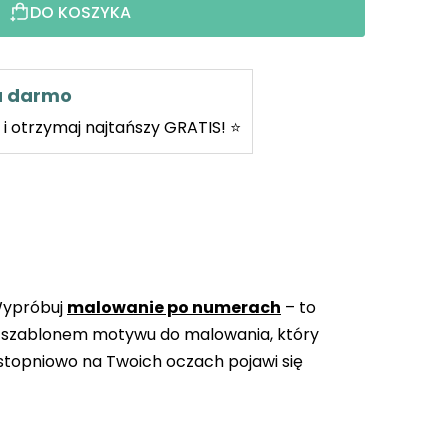
DO KOSZYKA
za darmo
i otrzymaj najtańszy GRATIS! ⭐
Wypróbuj
malowanie po numerach
– to
 szablonem motywu do malowania, który
topniowo na Twoich oczach pojawi się