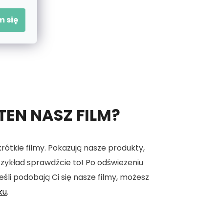
 się
 TEN NASZ FILM?
tkie filmy. Pokazują nasze produkty,
 przykład sprawdźcie to! Po odświeżeniu
eśli podobają Ci się nasze filmy, możesz
ku
.