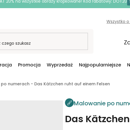
AT 20% na wszystkie obrazy kropkowane! Kod rabatowy: DOT20
Wszystko o
Za
iracja
Promocja
Wyprzedaż
Najpopularniejsze
N
po numerach - Das Kätzchen ruht auf einem Felsen
Malowanie po num
Das Kätzchen