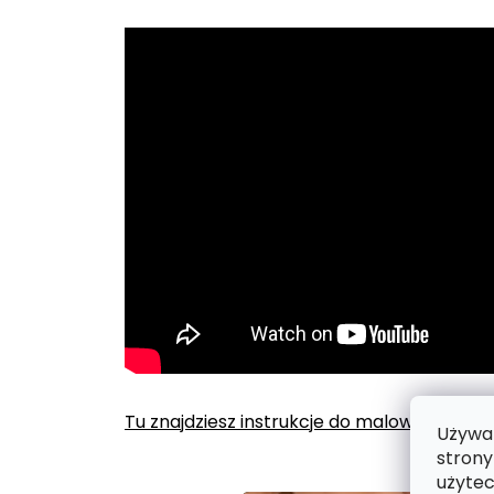
Tu znajdziesz instrukcje do malowania po
Używam
strony
użytec