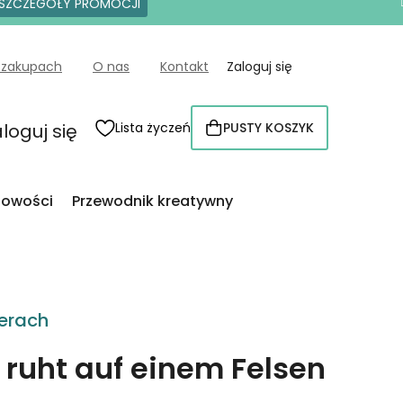
SZCZEGÓŁY PROMOCJI
 zakupach
O nas
Kontakt
Zaloguj się
loguj się
Lista życzeń
PUSTY KOSZYK
KOSZYK
owości
Przewodnik kreatywny
erach
 ruht auf einem Felsen