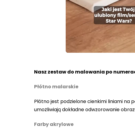
Loaded
:
Unmute
100.00%
Nasz zestaw do malowania po numerac
Płótno malarskie
Płótno jest podzielone cienkimi liniami n
umożliwiają dokładne odwzorowanie obraz
Farby akrylowe