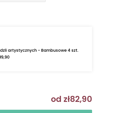
dzli artystycznych - Bambusowe 4 szt.
ł9,90
od
zł82,90
Cena jedn