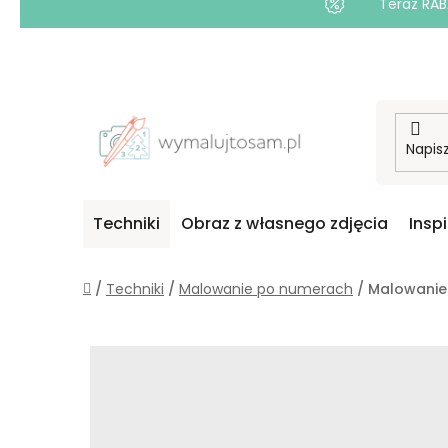
Teraz RAB
Przejść
do
treści
Techniki
Obraz z własnego zdjęcia
Insp
Home
/
Techniki
/
Malowanie po numerach
/
Malowanie 