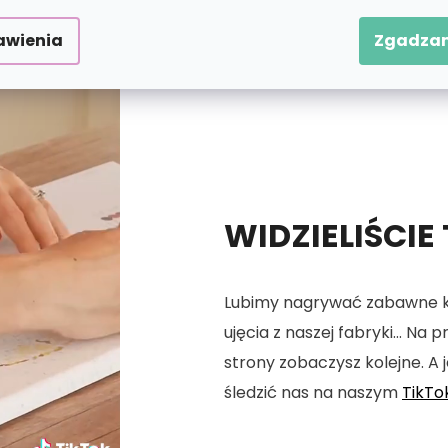
awienia
Zgadzam
WIDZIELIŚCIE
Lubimy nagrywać zabawne kró
ujęcia z naszej fabryki... Na
strony zobaczysz kolejne. A j
śledzić nas na naszym
TikTo