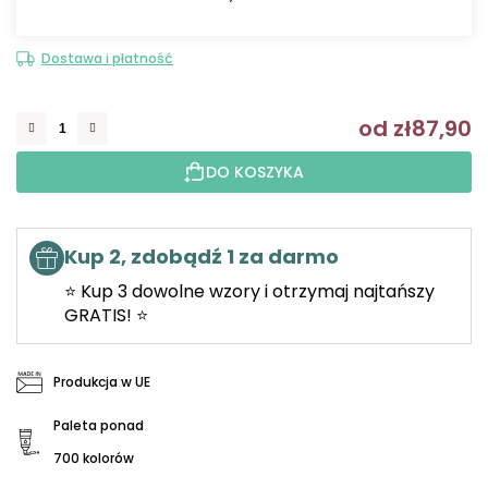
Dostawa i płatność
od
zł87,90
C
DO KOSZYKA
Kup 2, zdobądź 1 za darmo
⭐ Kup 3 dowolne wzory i otrzymaj najtańszy
GRATIS! ⭐
Produkcja w UE
Paleta ponad
700 kolorów