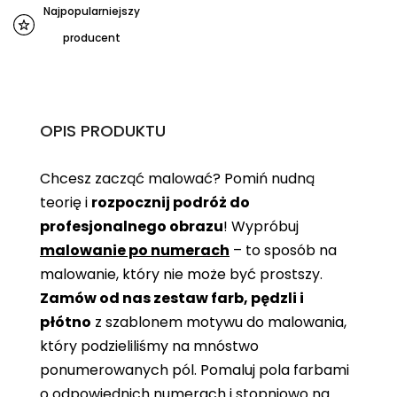
Najpopularniejszy
producent
OPIS PRODUKTU
Chcesz zacząć malować? Pomiń nudną
teorię i
rozpocznij podróż do
profesjonalnego obrazu
! Wypróbuj
malowanie po numerach
– to sposób na
malowanie, który nie może być prostszy.
Zamów od nas zestaw farb, pędzli i
płótno
z szablonem motywu do malowania,
który podzieliliśmy na mnóstwo
ponumerowanych pól. Pomaluj pola farbami
o odpowiednich numerach i stopniowo na