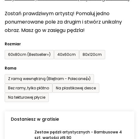
0,0
Zostań prawdziwym artystą! Pomaluj jedno
na
ponumerowane pole za drugim i stwórz unikalny
5
obraz. Masz go w zasięgu pędzla!
gwiazdek.
Rozmiar
60x80cm (Bestseller⭐)
40x60cm
80x120cm
Rama
Z ramą wewnętrzną (Blejtram - Polecane👍)
Bez ramy, tylko płótno
Na plastikowej desce
Na tekturowej płycie
Dostaniesz w gratisie
Zestaw pędzli artystycznych - Bambusowe 4
szt. wartości zł9,90