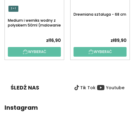
3 + 1
Drewniana sztaluga - 68 cm
Medium i werniks wodny z
połyskiem 50ml (malowanie
po numerach)
zł16,90
zł89,90
WYBIERAĆ
WYBIERAĆ
S
T
O
ŚLEDŹ NAS
Tik Tok
Youtube
P
K
A
Instagram