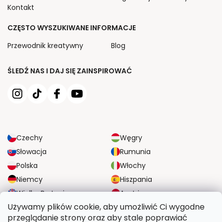
Kontakt
CZĘSTO WYSZUKIWANE INFORMACJE
Przewodnik kreatywny
Blog
ŚLEDŹ NAS I DAJ SIĘ ZAINSPIROWAĆ
Czechy
Węgry
Słowacja
Rumunia
Polska
Włochy
Niemcy
Hiszpania
Wielka Brytania
Austria
Używamy plików cookie, aby umożliwić Ci wygodne
przeglądanie strony oraz aby stale poprawiać