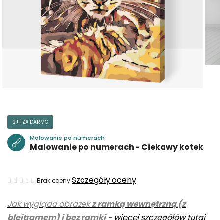
2+1 ZA DARMO
Malowanie po numerach
Malowanie po numerach - Ciekawy kotek
Średnia
Szczegóły oceny
Brak oceny
ocena
Jak wygląda obrazek
z ramką wewnętrzną (z
produktu
blejtramem) i bez ramki
-
więcej szczegółów tutaj
wynosi