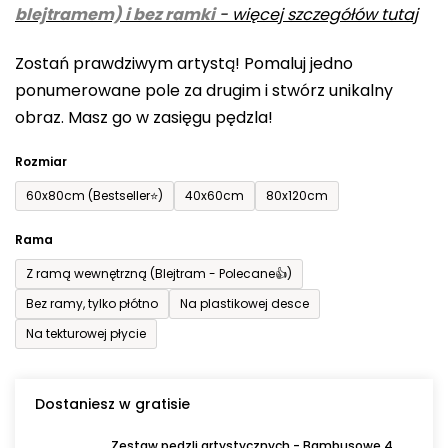
blejtramem) i bez ramki
-
więcej szczegółów tutaj
wynosi
0,0
Zostań prawdziwym artystą! Pomaluj jedno
na
ponumerowane pole za drugim i stwórz unikalny
5
obraz. Masz go w zasięgu pędzla!
gwiazdek.
Rozmiar
60x80cm (Bestseller⭐)
40x60cm
80x120cm
Rama
Z ramą wewnętrzną (Blejtram - Polecane👍)
Bez ramy, tylko płótno
Na plastikowej desce
Na tekturowej płycie
Dostaniesz w gratisie
Zestaw pędzli artystycznych - Bambusowe 4