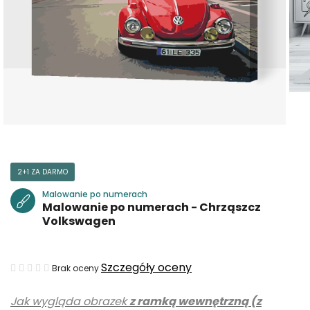
2+1 ZA DARMO
Malowanie po numerach
Malowanie po numerach - Chrząszcz
Volkswagen
Średnia
Szczegóły oceny
Brak oceny
ocena
Jak wygląda obrazek
z ramką wewnętrzną (z
produktu