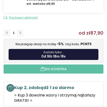
szt. wartości zł9,90
Dostawa i płatność
od
zł87,90
C
-5%
Nie przegap okazji na zniżkę
. Użyj kodu:
PCNT5
Zostało tylko...
0d 16h 18m 17s
DO KOSZYKA
Kup 2, zdobądź 1 za darmo
⭐ Kup 3 dowolne wzory i otrzymaj najtańszy
GRATIS! ⭐