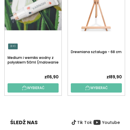
3 + 1
Drewniana sztaluga - 68 cm
Medium i werniks wodny z
połyskiem 50ml (malowanie
po numerach)
zł16,90
zł89,90
WYBIERAĆ
WYBIERAĆ
S
T
O
ŚLEDŹ NAS
Tik Tok
Youtube
P