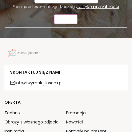
politykę prywatności
Podając adres e-mail, zgadzasz się
.
WYŚLIJ
SKONTAKTUJ SIĘ Z NAMI
info@wymalujtosam.pl
OFERTA
Techniki
Promocja
Obrazy z własnego zdjęcia
Nowości
Inspiracja
Pomysły na prezent