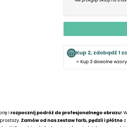
Nie przegap okazji na zniż
Kup 2, zdobądź 1 
⭐ Kup 3 dowolne wzory 
rię i
rozpocznij podróż do profesjonalnego obrazu
! 
prostszy.
Zamów od nas zestaw farb, pędzli i płótno
z