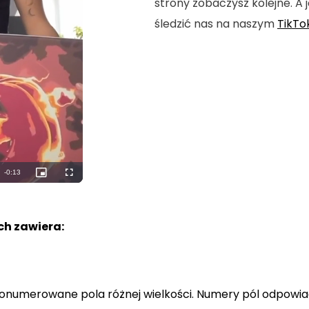
strony zobaczysz kolejne. A j
śledzić nas na naszym
TikTo
h zawiera:
a ponumerowane pola różnej wielkości. Numery pól odpowi