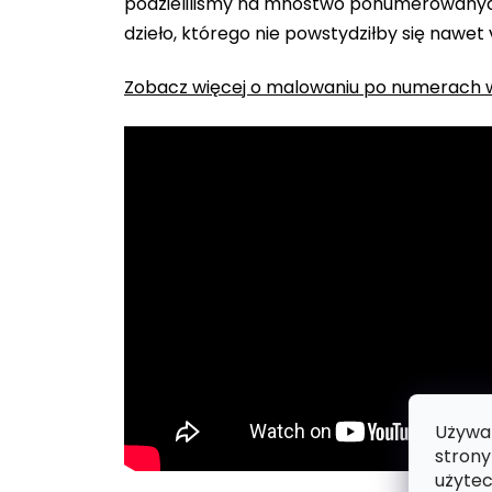
podzieliliśmy na mnóstwo ponumerowanych
dzieło, którego nie powstydziłby się nawet
Zobacz więcej o malowaniu po numerach w
Używam
strony
użytec