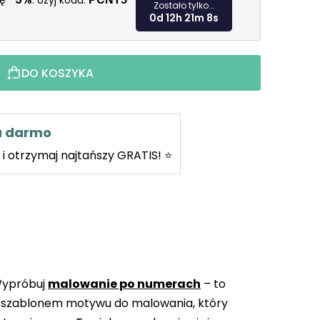
kę
. Użyj kodu:
Zostało tylko...
0d 12h 21m 7s
DO KOSZYKA
za darmo
i otrzymaj najtańszy GRATIS! ⭐
Wypróbuj
malowanie po numerach
– to
 szablonem motywu do malowania, który