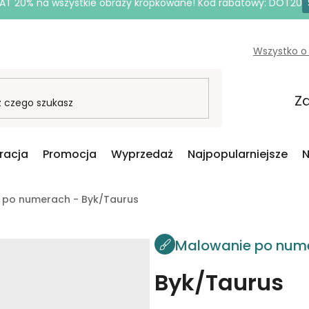
AT 20% na wszystkie obrazy kropkowane! Kod rabatowy: DOT20
Wszystko o
Za
iracja
Promocja
Wyprzedaż
Najpopularniejsze
N
 po numerach - Byk/Taurus
Malowanie po num
Byk/Taurus