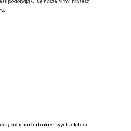
eśli podobają Ci się nasze filmy, możesz
ku
.
adają kolorom farb akrylowych, dlatego