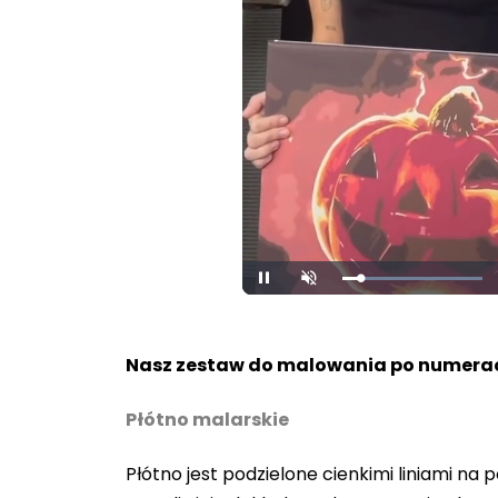
Loaded
:
Unmute
100.00%
Nasz zestaw do malowania po numerac
Płótno malarskie
Płótno jest podzielone cienkimi liniami n