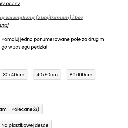
óły oceny
ką wewnętrzną (z blejtramem) i bez
utaj
! Pomaluj jedno ponumerowane pole za drugim
z go w zasięgu pędzla!
30x40cm
40x50cm
80x100cm
ram - Polecane👍)
Na plastikowej desce