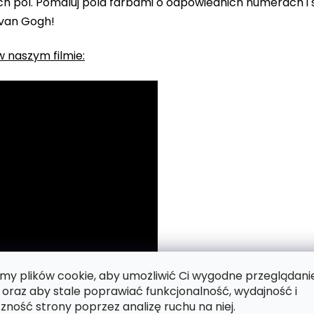
 pól. Pomaluj pola farbami o odpowiednich numerach i s
 van Gogh!
 naszym filmie:
y plików cookie, aby umożliwić Ci wygodne przeglądani
 oraz aby stale poprawiać funkcjonalność, wydajność i
zność strony poprzez analizę ruchu na niej.