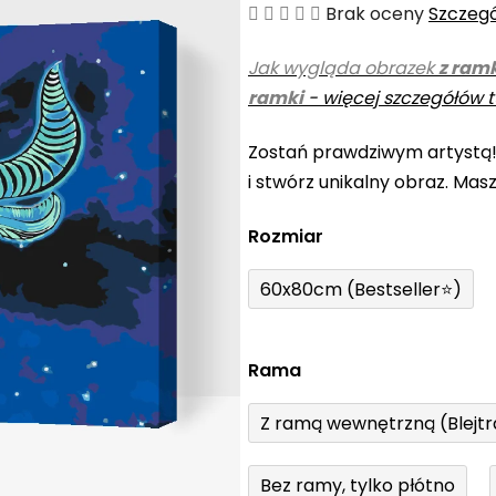
Średnia
Brak oceny
Szczeg
ocena
Jak wygląda obrazek
z ram
produktu
ramki
-
więcej szczegółów t
wynosi
0,0
Zostań prawdziwym artystą
na
i stwórz unikalny obraz. Mas
5
gwiazdek.
Rozmiar
60x80cm (Bestseller⭐)
Rama
Z ramą wewnętrzną (Blejt
Bez ramy, tylko płótno