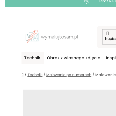
Teraz RAB
Przejść
do
treści
Techniki
Obraz z własnego zdjęcia
Insp
Home
/
Techniki
/
Malowanie po numerach
/
Malowanie