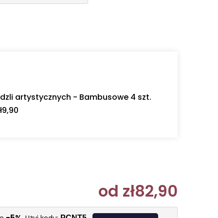
dzli artystycznych - Bambusowe 4 szt.
ł9,90
od
zł82,90
Cena jedn
-5%
PCNT5