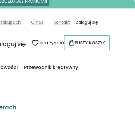
SZCZEGÓŁY PROMOCJI
 zakupach
O nas
Kontakt
Zaloguj się
loguj się
Lista życzeń
PUSTY KOSZYK
KOSZYK
owości
Przewodnik kreatywny
erach