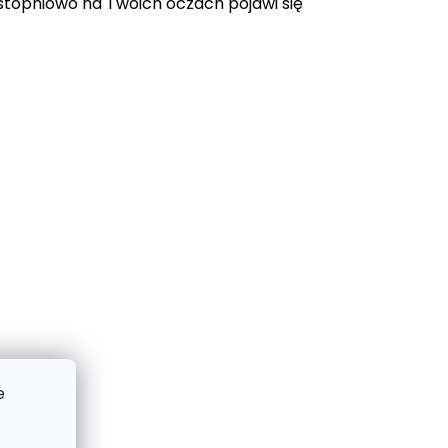
topniowo na Twoich oczach pojawi się
e