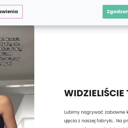
 numerach.
awienia
Zgadzam
WIDZIELIŚCIE
Lubimy nagrywać zabawne kró
ujęcia z naszej fabryki... Na