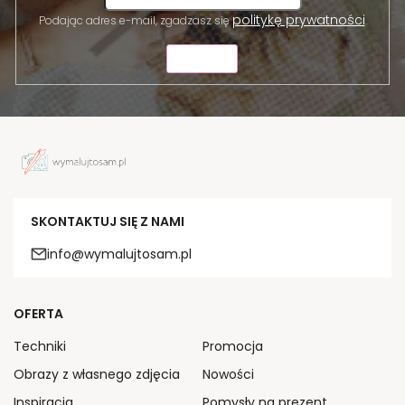
politykę prywatności
Podając adres e-mail, zgadzasz się
.
WYŚLIJ
SKONTAKTUJ SIĘ Z NAMI
info@wymalujtosam.pl
OFERTA
Techniki
Promocja
Obrazy z własnego zdjęcia
Nowości
Inspiracja
Pomysły na prezent