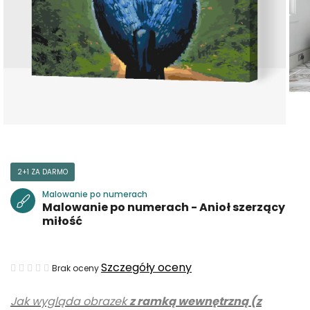
2+1 ZA DARMO
Malowanie po numerach
Malowanie po numerach - Anioł szerzący
miłość
Średnia
Szczegóły oceny
Brak oceny
ocena
Jak wygląda obrazek
z ramką wewnętrzną (z
produktu