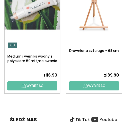
3 + 1
Drewniana sztaluga - 68 cm
Medium i werniks wodny z
połyskiem 50ml (malowanie
po numerach)
zł16,90
zł89,90
WYBIERAĆ
WYBIERAĆ
S
T
O
ŚLEDŹ NAS
Tik Tok
Youtube
P