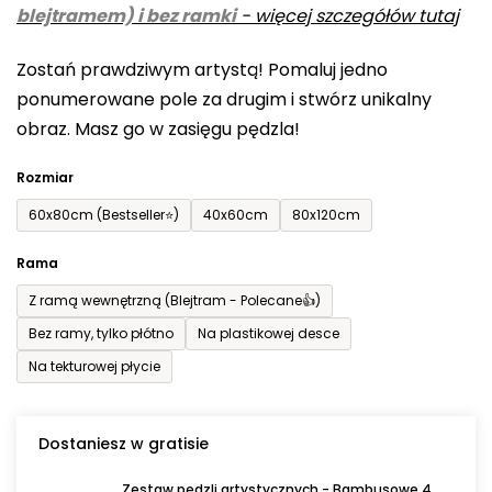
blejtramem) i bez ramki
-
więcej szczegółów tutaj
wynosi
0,0
Zostań prawdziwym artystą! Pomaluj jedno
na
ponumerowane pole za drugim i stwórz unikalny
5
obraz. Masz go w zasięgu pędzla!
gwiazdek.
Rozmiar
60x80cm (Bestseller⭐)
40x60cm
80x120cm
Rama
Z ramą wewnętrzną (Blejtram - Polecane👍)
Bez ramy, tylko płótno
Na plastikowej desce
Na tekturowej płycie
Dostaniesz w gratisie
Zestaw pędzli artystycznych - Bambusowe 4