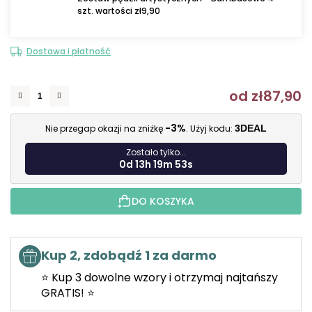
szt. wartości zł9,90
Dostawa i płatność
od
zł87,90
C
-3%
Nie przegap okazji na zniżkę
. Użyj kodu:
3DEAL
Zostało tylko...
0d 13h 19m 52s
DO KOSZYKA
Kup 2, zdobądź 1 za darmo
⭐ Kup 3 dowolne wzory i otrzymaj najtańszy
GRATIS! ⭐