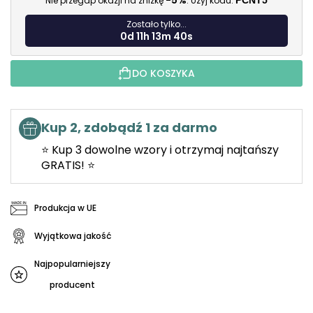
-5%
Nie przegap okazji na zniżkę
. Użyj kodu:
PCNT5
Zostało tylko...
0d 11h 13m 38s
DO KOSZYKA
Kup 2, zdobądź 1 za darmo
⭐ Kup 3 dowolne wzory i otrzymaj najtańszy
GRATIS! ⭐
Produkcja w UE
Wyjątkowa jakość
Najpopularniejszy
producent