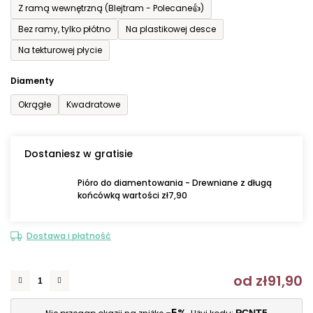
Z ramą wewnętrzną (Blejtram - Polecane👍)
Bez ramy, tylko płótno
Na plastikowej desce
Na tekturowej płycie
Diamenty
Okrągłe
Kwadratowe
Dostaniesz w gratisie
Pióro do diamentowania - Drewniane z długą
końcówką wartości zł7,90
Dostawa i płatność
od
zł91,90
C