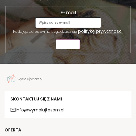
E-mail
politykę prywatności
Podając adres e-mail, zgadzasz się
.
WYŚLIJ
SKONTAKTUJ SIĘ Z NAMI
info@wymalujtosam.pl
OFERTA