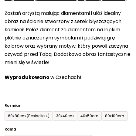
0,0
Zostań artystą malując diamentami i ułóż idealny
na
obraz na ścianie stworzony z setek błyszczących
5
kamieni! Połóż diament za diamentem na lepkim
gwiazdek.
płótnie oznaczonym symbolami i podziwiaj grę
kolorów oraz wybrany motyw, który powoli zaczyna
ożywać przed Tobą. Dodatkowo obraz fantastycznie
mieni się w świetle!
Wyprodukowano
w Czechach!
Rozmiar
60x80cm (Bestseller⭐)
30x40cm
40x50cm
80x100cm
Rama