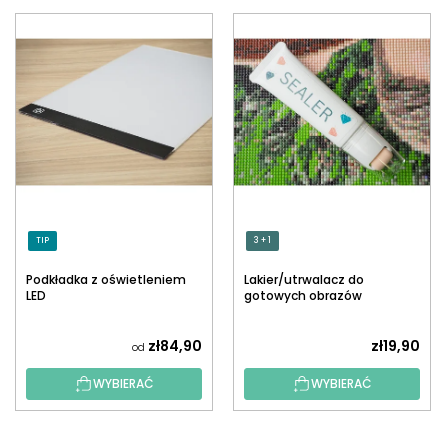
TIP
3 + 1
Podkładka z oświetleniem
Lakier/utrwalacz do
LED
gotowych obrazów
diamentowych z
aplikatorem
zł84,90
zł19,90
od
WYBIERAĆ
WYBIERAĆ
S