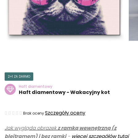
2+1 ZA DARMO
Haft diamentowy
Haft diamentowy - Wakacyjny kot
Średnia
Szczegóły oceny
Brak oceny
ocena
Jak wygląda obrazek
z ramką wewnętrzną (z
produktu
blejtramem) i bez ramki
-
więcej szczegółów tutaj
wynosi