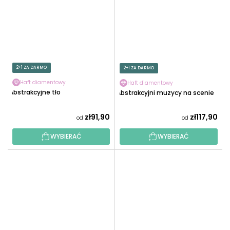
2+1 ZA DARMO
2+1 ZA DARMO
Haft diamentowy
Haft diamentowy
Abstrakcyjne tło
Abstrakcyjni muzycy na scenie
zł91,90
zł117,90
od
od
WYBIERAĆ
WYBIERAĆ