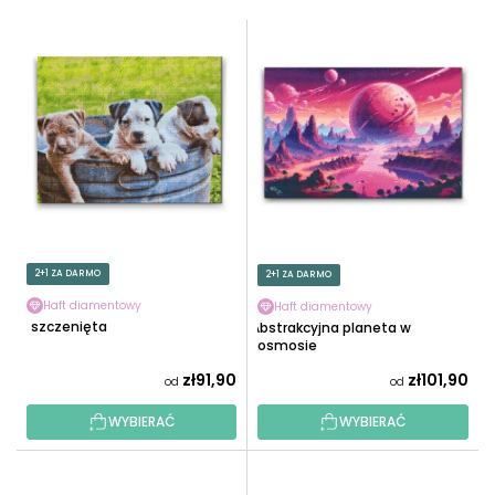
T
L
O
I
W
S
A
T
N
A
I
P
E
R
P
O
R
D
O
U
2+1 ZA DARMO
2+1 ZA DARMO
D
K
U
Haft diamentowy
Haft diamentowy
T
3 szczenięta
Abstrakcyjna planeta w
K
Ó
kosmosie
T
W
zł91,90
zł101,90
od
od
Ó
W
WYBIERAĆ
WYBIERAĆ