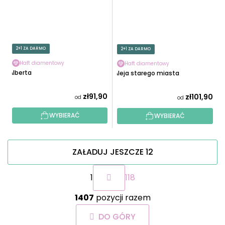
2+1 ZA DARMO
2+1 ZA DARMO
Haft diamentowy
Haft diamentowy
Alberta
Aleja starego miasta
zł91,90
zł101,90
od
od
WYBIERAĆ
WYBIERAĆ
ZAŁADUJ JESZCZE 12
P
1
118
a
g
K
i
1407
pozycji razem
o
n
n
a
DO GÓRY
t