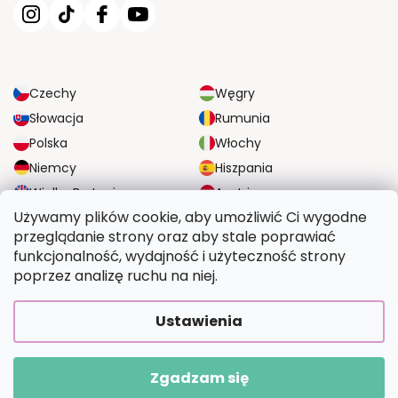
Czechy
Węgry
Słowacja
Rumunia
Polska
Włochy
Niemcy
Hiszpania
Wielka Brytania
Austria
Używamy plików cookie, aby umożliwić Ci wygodne
przeglądanie strony oraz aby stale poprawiać
NIEZAWODNE OPCJE DOSTAWY
funkcjonalność, wydajność i użyteczność strony
poprzez analizę ruchu na niej.
BEZPIECZNE OPCJE PŁATNOŚCI
Ustawienia
Zgadzam się
Copyright 2026
Wymalujtosam.pl
. Wszystkie prawa zastrzeżone.