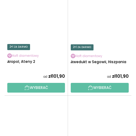
2+1 ZA DARMO
2+1 ZA DARMO
Haft diamentowy
Haft diamentowy
Akropol, Ateny 2
Akwedukt w Segowii, Hiszpania
zł101,90
zł101,90
od
od
WYBIERAĆ
WYBIERAĆ