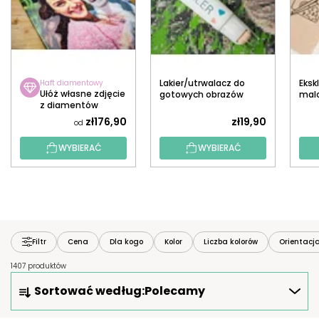
Lakier/utrwalacz do
Eksk
Haft diamentowy
Ułóż własne zdjęcie
gotowych obrazów
mal
z diamentów
diamentowych z
dia
aplikatorem
zł176,90
zł19,90
od
WYBIERAĆ
WYBIERAĆ
Filtr
Cena
Dla kogo
Kolor
Liczba kolorów
Orientacj
1407 produktów
S
Sortować według:
Polecamy
O
R