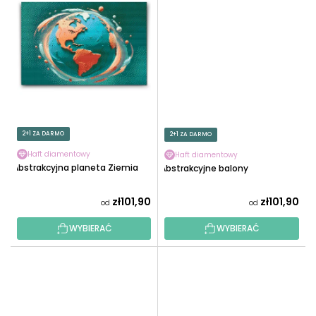
2+1 ZA DARMO
2+1 ZA DARMO
Haft diamentowy
Haft diamentowy
Abstrakcyjna planeta Ziemia
Abstrakcyjne balony
zł101,90
zł101,90
od
od
WYBIERAĆ
WYBIERAĆ