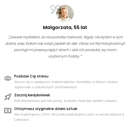
Małgorzata, 55 lat
"„Zawsze myślałam, że nie potrafię malować. Nigdy nie byłam w tym
dobra, więc bałam się wziąć pędzel do ręki. Obraz od Wymalujtosam.pl
pomógł mi przezwyciężyć strach i dziś ich produkty są moim
ulubionym hobby.“"
Pozbawi Cię stresu
Zanurz się w spokojnym świecie kolorów i kształtów, w którym możesz
zapomnieć o codziennych zmartwieniach.
Zacznij kiedykolwiek
Haft diamentowy jest tak prosty, że każdy może być pewien sukcesu.
Otrzymasz oryginalne dzieło sztuki
Nie importujemy z Chin. Wszystko produkujemy sami w naszej fabryce w
Czechach.