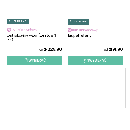
2+1 ZA DARMO
2+1 ZA DARMO
Haft diamentowy
Haft diamentowy
Abstrakcyjny wzór (zestaw 3
Akropol, Ateny
szt.)
zł229,90
zł91,90
od
od
WYBIERAĆ
WYBIERAĆ