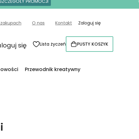
SZCZEGÓŁY PROMOCJI
 zakupach
O nas
Kontakt
Zaloguj się
loguj się
Lista życzeń
PUSTY KOSZYK
KOSZYK
owości
Przewodnik kreatywny
i