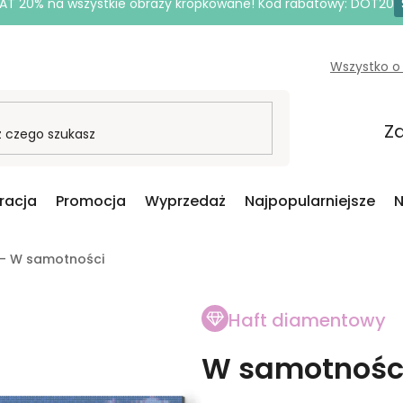
AT 20% na wszystkie obrazy kropkowane! Kod rabatowy: DOT20
Wszystko o
Za
iracja
Promocja
Wyprzedaż
Najpopularniejsze
N
 - W samotności
Haft diamentowy
W samotnośc