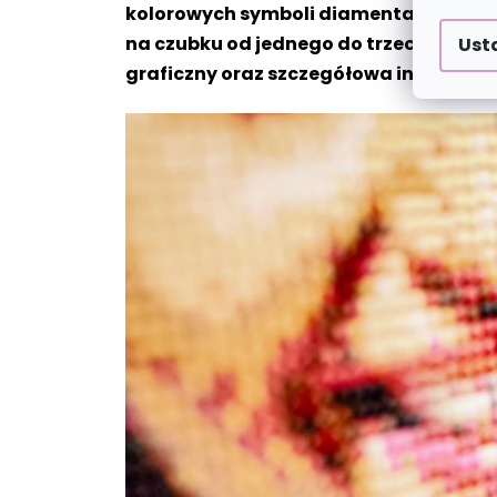
kolorowych symboli diamentami z odpo
na czubku od jednego do trzech diamen
Ust
graficzny oraz szczegółowa instrukcj