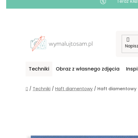
Teraz RAB
Przejść
do
treści
Techniki
Obraz z własnego zdjęcia
Insp
Home
/
Techniki
/
Haft diamentowy
/
Haft diamentowy