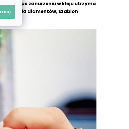
, które po zanurzeniu w kleju utrzyma
do zbierania diamentów, szablon
 się