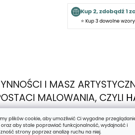
Kup 2, zdobądź 1 
⭐ Kup 3 dowolne wzory 
ZYNNOŚCI I MASZ ARTYSTYCZ
OSTACI MALOWANIA, CZYLI
H
y plików cookie, aby umożliwić Ci wygodne przeglądani
 oraz aby stale poprawiać funkcjonalność, wydajność i
motyw nadrukowany na lepkim płótnie, a Twoim zad
zność strony poprzez analizę ruchu na niej.