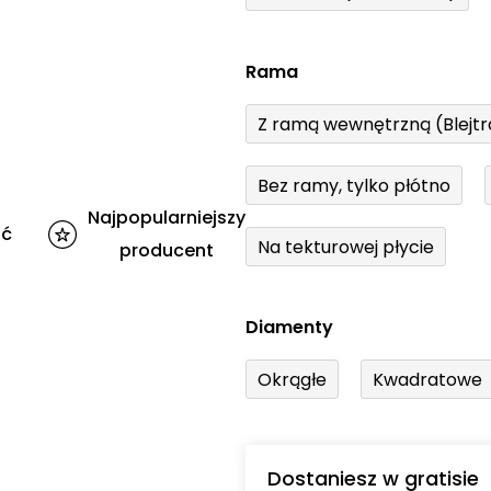
Rama
Z ramą wewnętrzną (Blejt
Bez ramy, tylko płótno
Najpopularniejszy
ść
Na tekturowej płycie
producent
Diamenty
Okrągłe
Kwadratowe
Dostaniesz w gratisie