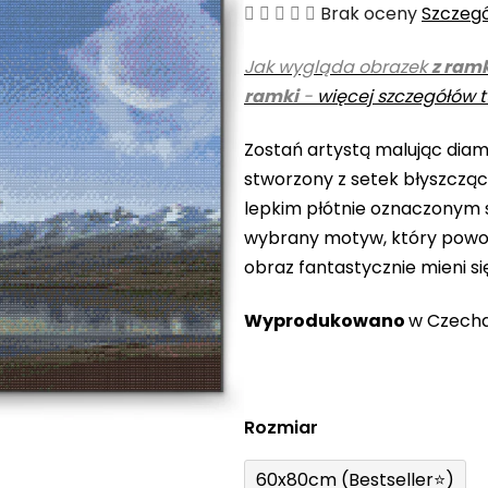
Średnia
Brak oceny
Szczeg
ocena
Jak wygląda obrazek
z ram
produktu
ramki
-
więcej szczegółów t
wynosi
0,0
Zostań artystą malując diame
na
stworzony z setek błyszczą
5
lepkim płótnie oznaczonym s
gwiazdek.
wybrany motyw, który powo
obraz fantastycznie mieni si
Wyprodukowano
w Czech
Rozmiar
60x80cm (Bestseller⭐)