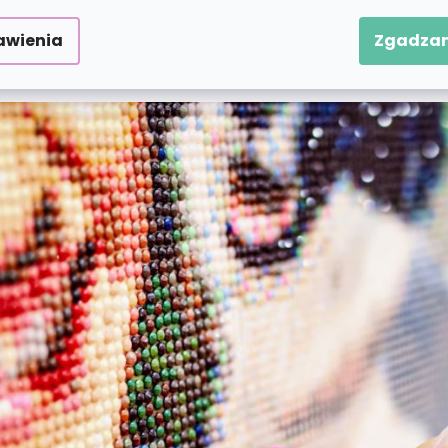
wiednimi numerami. Pomoże Ci w tym specjalne pióro
tów naraz. W zestawie znajduje się również miska 
awienia
Zgadzam
a. Jesteś gotowy na błyszczącą artystyczną zabawę?