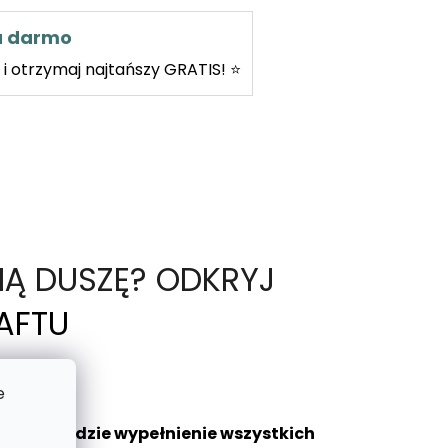
za darmo
i otrzymaj najtańszy GRATIS! ⭐
NĄ DUSZĘ? ODKRYJ
AFTU
e
aniem będzie wypełnienie wszystkich