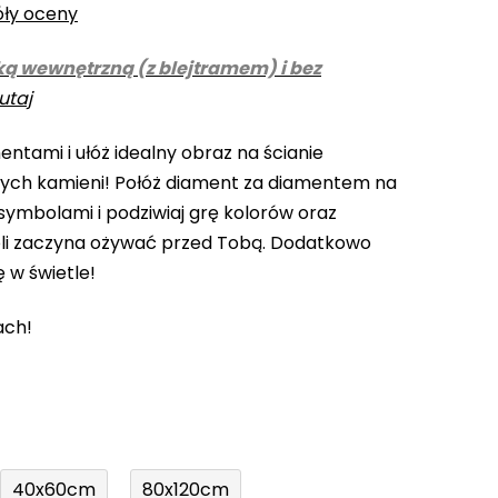
óły oceny
ką wewnętrzną (z blejtramem) i bez
utaj
ntami i ułóż idealny obraz na ścianie
cych kamieni! Połóż diament za diamentem na
ymbolami i podziwiaj grę kolorów oraz
li zaczyna ożywać przed Tobą. Dodatkowo
ę w świetle!
ach!
40x60cm
80x120cm