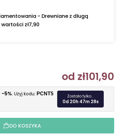
diamentowania - Drewniane z długą
wartości zł7,90
od
zł101,90
Cena jedn
-5%
ę
. Użyj kodu:
PCNT5
Zostało tylko...
0d 20h 47m 26s
DO KOSZYKA