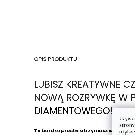
OPIS PRODUKTU
L
UBISZ KREATYWNE C
NOWĄ ROZRYWKĘ W P
DIAMENTOWEGO
!
Używam
strony
To bardzo proste: otrzymasz wybrany 
użytec