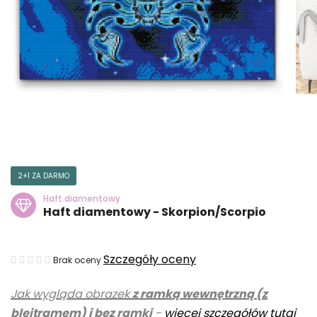
2+1 ZA DARMO
Haft diamentowy
Haft diamentowy - Skorpion/Scorpio
Średnia
Szczegóły oceny
Brak oceny
ocena
Jak wygląda obrazek
z ramką wewnętrzną (z
produktu
blejtramem) i bez ramki
-
więcej szczegółów tutaj
wynosi