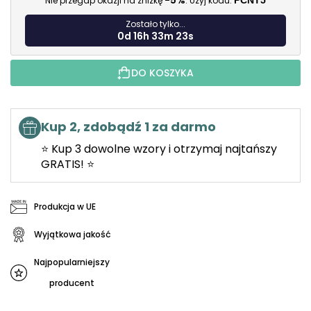
-5%
Nie przegap okazji na zniżkę
. Użyj kodu:
PCNT5
Zostało tylko...
0d 16h 33m 21s
DO KOSZYKA
Kup 2, zdobądź 1 za darmo
⭐ Kup 3 dowolne wzory i otrzymaj najtańszy
GRATIS! ⭐
Produkcja w UE
Wyjątkowa jakość
Najpopularniejszy
producent