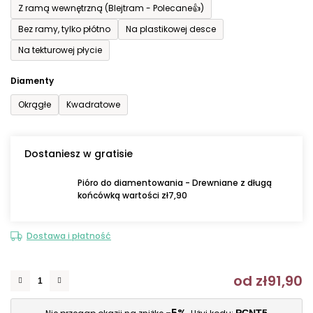
Z ramą wewnętrzną (Blejtram - Polecane👍)
Bez ramy, tylko płótno
Na plastikowej desce
Na tekturowej płycie
Diamenty
Okrągłe
Kwadratowe
Dostaniesz w gratisie
Pióro do diamentowania - Drewniane z długą
końcówką wartości zł7,90
Dostawa i płatność
od
zł91,90
C