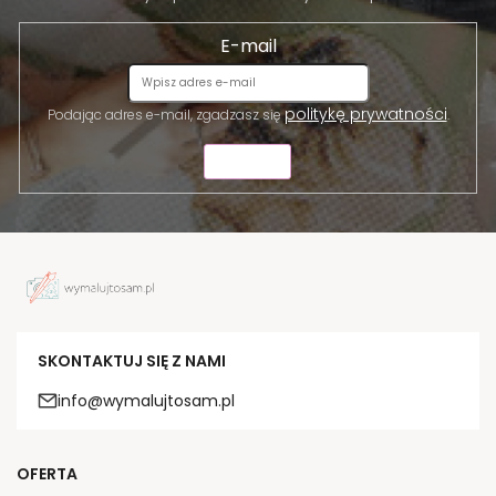
E-mail
politykę prywatności
Podając adres e-mail, zgadzasz się
.
WYŚLIJ
SKONTAKTUJ SIĘ Z NAMI
info@wymalujtosam.pl
OFERTA