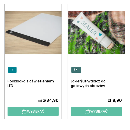
TIP
3 + 1
Podkładka z oświetleniem
Lakier/utrwalacz do
LED
gotowych obrazów
diamentowych z
aplikatorem
zł84,90
zł19,90
od
WYBIERAĆ
WYBIERAĆ
S