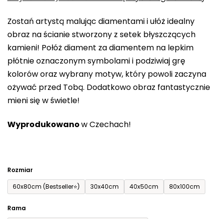
0,0
Zostań artystą malując diamentami i ułóż idealny
na
obraz na ścianie stworzony z setek błyszczących
5
kamieni! Połóż diament za diamentem na lepkim
gwiazdek.
płótnie oznaczonym symbolami i podziwiaj grę
kolorów oraz wybrany motyw, który powoli zaczyna
ożywać przed Tobą. Dodatkowo obraz fantastycznie
mieni się w świetle!
Wyprodukowano
w Czechach!
Rozmiar
60x80cm (Bestseller⭐)
30x40cm
40x50cm
80x100cm
Rama