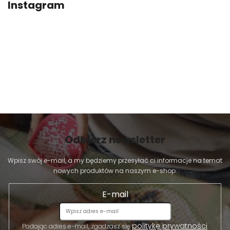
Instagram
Odbierz newsletter
Wpisz swój e-mail, a my będziemy przesyłać ci informacje na temat
nowych produktów na naszym e-shop.
E-mail
politykę prywatności
Podając adres e-mail, zgadzasz się
.