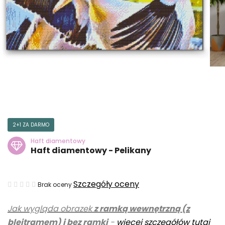
2+1 ZA DARMO
Haft diamentowy
Haft diamentowy - Pelikany
Średnia
Szczegóły oceny
Brak oceny
ocena
Jak wygląda obrazek
z ramką wewnętrzną (z
produktu
blejtramem) i bez ramki
-
więcej szczegółów tutaj
wynosi