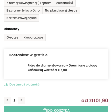
Z ramą wewnętrzną (Blejtram - Polecane👍)
Bez ramy, tylko płótno
Na plastikowej desce
Na tekturowej płycie
Diamenty
Okrągłe
Kwadratowe
Dostaniesz w gratisie
Pióro do diamentowania - Drewniane z długą
końcówką wartości zł7,90
Dostawa i płatność
od
zł101,90
C
DO KOSZYKA