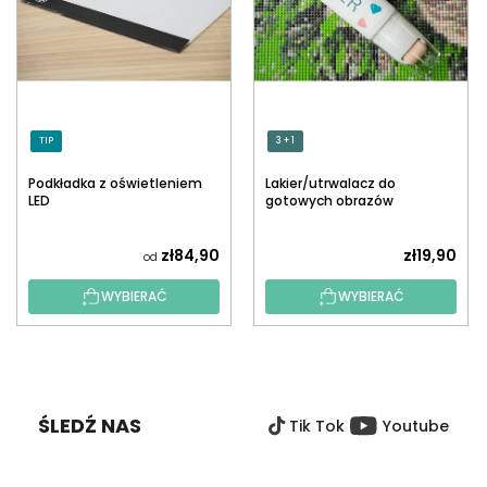
TIP
3 + 1
Podkładka z oświetleniem
Lakier/utrwalacz do
LED
gotowych obrazów
diamentowych z
aplikatorem
zł84,90
zł19,90
od
WYBIERAĆ
WYBIERAĆ
S
T
O
ŚLEDŹ NAS
Tik Tok
Youtube
P
K
A