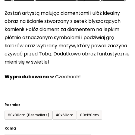
0,0
Zostań artystą malując diamentami i ułóż idealny
na
obraz na ścianie stworzony z setek błyszczących
5
kamieni! Połóż diament za diamentem na lepkim
gwiazdek.
płótnie oznaczonym symbolami i podziwiaj grę
kolorów oraz wybrany motyw, który powoli zaczyna
ożywać przed Tobą. Dodatkowo obraz fantastycznie
mieni się w świetle!
Wyprodukowano
w Czechach!
Rozmiar
60x80cm (Bestseller⭐)
40x60cm
80x120cm
Rama