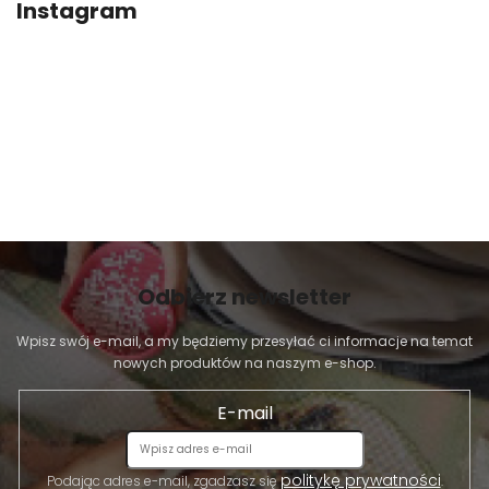
Instagram
Odbierz newsletter
Wpisz swój e-mail, a my będziemy przesyłać ci informacje na temat
nowych produktów na naszym e-shop.
E-mail
politykę prywatności
Podając adres e-mail, zgadzasz się
.