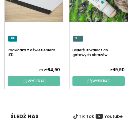
TIP
3 + 1
Podkładka z oświetleniem
Lakier/utrwalacz do
LED
gotowych obrazów
diamentowych z
aplikatorem
zł84,90
zł19,90
od
WYBIERAĆ
WYBIERAĆ
S
T
O
ŚLEDŹ NAS
Tik Tok
Youtube
P
K
A