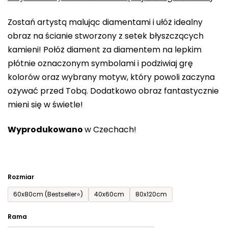
0,0
Zostań artystą malując diamentami i ułóż idealny
na
obraz na ścianie stworzony z setek błyszczących
5
kamieni! Połóż diament za diamentem na lepkim
gwiazdek.
płótnie oznaczonym symbolami i podziwiaj grę
kolorów oraz wybrany motyw, który powoli zaczyna
ożywać przed Tobą. Dodatkowo obraz fantastycznie
mieni się w świetle!
Wyprodukowano
w Czechach!
Rozmiar
60x80cm (Bestseller⭐)
40x60cm
80x120cm
Rama