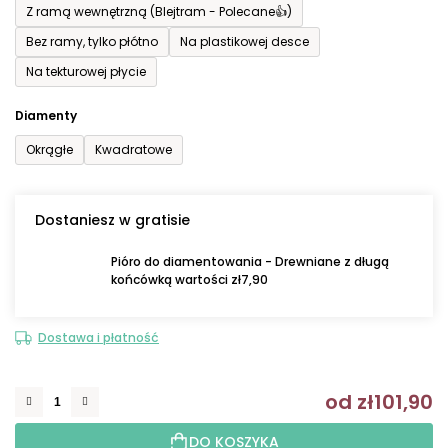
Z ramą wewnętrzną (Blejtram - Polecane👍)
Bez ramy, tylko płótno
Na plastikowej desce
Na tekturowej płycie
Diamenty
Okrągłe
Kwadratowe
Dostaniesz w gratisie
Pióro do diamentowania - Drewniane z długą
końcówką wartości zł7,90
Dostawa i płatność
od
zł101,90
C
DO KOSZYKA