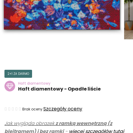
2+1 ZA DARMO
Haft diamentowy
Haft diamentowy - Opadłe liście
Średnia
Szczegóły oceny
Brak oceny
ocena
Jak wygląda obrazek
z ramką wewnętrzną (z
produktu
blejtramem) i bez ramki
-
więcej szczegółów tutaj
wynosi