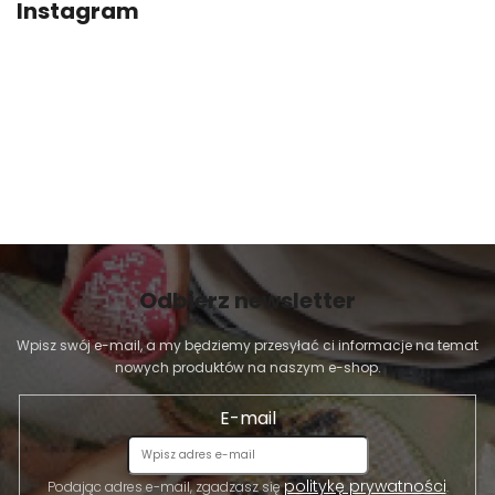
Instagram
Odbierz newsletter
Wpisz swój e-mail, a my będziemy przesyłać ci informacje na temat
nowych produktów na naszym e-shop.
E-mail
politykę prywatności
Podając adres e-mail, zgadzasz się
.