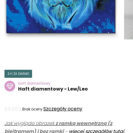
2+1 ZA DARMO
Haft diamentowy
Haft diamentowy - Lew/Leo
Średnia
Szczegóły oceny
Brak oceny
ocena
Jak wygląda obrazek
z ramką wewnętrzną (z
produktu
blejtramem) i bez ramki
-
więcej szczegółów tutaj
wynosi