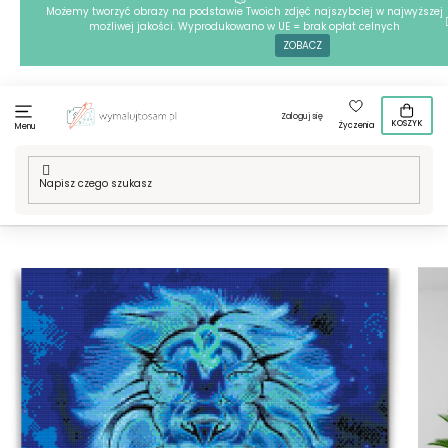
Przejść
Możemy tworzyć obrazy na podstawie Twoich zdjęć najszybciej w najwyższej
możliwej jakości. Wyprodukowano w UE = brak opłat celnych
do
ZOBACZ
treści
Zaloguj się
KOSZYK
Życzenia
Menu
Home
/
Techniki
/
Haft diamentowy
/
Haft diamentowy -
Lew/Leo