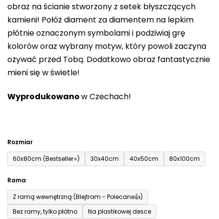
obraz na ścianie stworzony z setek błyszczących
5
kamieni! Połóż diament za diamentem na lepkim
gwiazdek.
płótnie oznaczonym symbolami i podziwiaj grę
kolorów oraz wybrany motyw, który powoli zaczyna
ożywać przed Tobą. Dodatkowo obraz fantastycznie
mieni się w świetle!
Wyprodukowano
w Czechach!
Rozmiar
60x80cm (Bestseller⭐)
30x40cm
40x50cm
80x100cm
Rama
Z ramą wewnętrzną (Blejtram - Polecane👍)
Bez ramy, tylko płótno
Na plastikowej desce