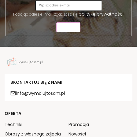
politykę prywatności
Podając adres e-mail, zgadzasz się
.
WYŚLIJ
SKONTAKTUJ SIĘ Z NAMI
info@wymalujtosam.pl
OFERTA
Techniki
Promocja
Obrazy z własnego zdjęcia
Nowości