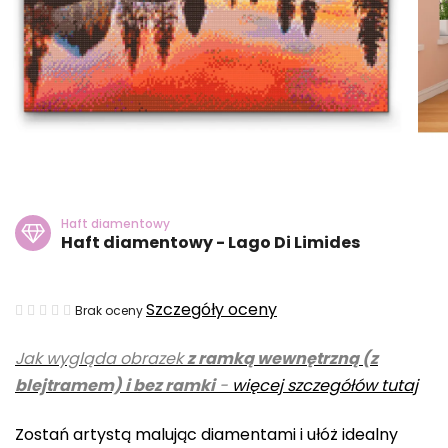
Haft diamentowy
Haft diamentowy - Lago Di Limides
Średnia
Szczegóły oceny
Brak oceny
ocena
Jak wygląda obrazek
z ramką wewnętrzną (z
produktu
blejtramem) i bez ramki
-
więcej szczegółów tutaj
wynosi
0,0
Zostań artystą malując diamentami i ułóż idealny
na