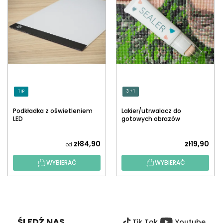
TIP
3 + 1
Podkładka z oświetleniem
Lakier/utrwalacz do
LED
gotowych obrazów
diamentowych z
aplikatorem
zł84,90
zł19,90
od
WYBIERAĆ
WYBIERAĆ
S
T
O
ŚLEDŹ NAS
Tik Tok
Youtube