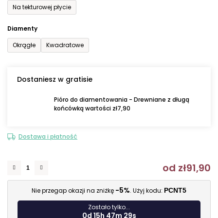
Na tekturowej płycie
Diamenty
Okrągłe
Kwadratowe
Dostaniesz w gratisie
Pióro do diamentowania - Drewniane z długą
końcówką wartości zł7,90
Dostawa i płatność
od
zł91,90
C
-5%
Nie przegap okazji na zniżkę
. Użyj kodu:
PCNT5
Zostało tylko...
0d 15h 47m 27s