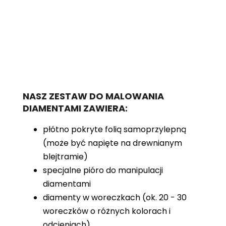
NASZ ZESTAW DO MALOWANIA
DIAMENTAMI ZAWIERA:
płótno pokryte folią samoprzylepną
(może być napięte na drewnianym
blejtramie)
specjalne pióro do manipulacji
diamentami
diamenty w woreczkach (ok. 20 - 30
woreczków o różnych kolorach i
odcieniach)