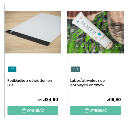
TIP
3 + 1
Podkładka z oświetleniem
Lakier/utrwalacz do
LED
gotowych obrazów
diamentowych z
aplikatorem
zł84,90
zł19,90
od
WYBIERAĆ
WYBIERAĆ
S