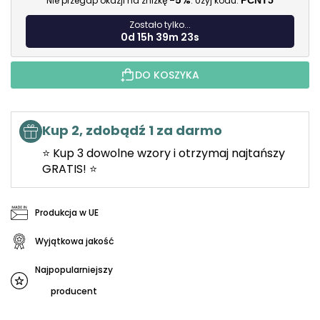
-5%
Nie przegap okazji na zniżkę
. Użyj kodu:
PCNT5
Zostało tylko...
0d 15h 39m 21s
DO KOSZYKA
Kup 2, zdobądź 1 za darmo
⭐ Kup 3 dowolne wzory i otrzymaj najtańszy
GRATIS! ⭐
Produkcja w UE
Wyjątkowa jakość
Najpopularniejszy
producent