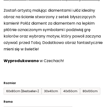
0,0
Zostań artystą malując diamentami i ułóż idealny
na
obraz na ścianie stworzony z setek błyszczących
5
kamieni! Połóż diament za diamentem na lepkim
gwiazdek.
płótnie oznaczonym symbolami i podziwiaj grę
kolorów oraz wybrany motyw, który powoli zaczyna
ożywać przed Tobą. Dodatkowo obraz fantastycznie
mieni się w świetle!
Wyprodukowano
w Czechach!
Rozmiar
60x80cm (Bestseller⭐)
30x40cm
40x50cm
80x100cm
Rama