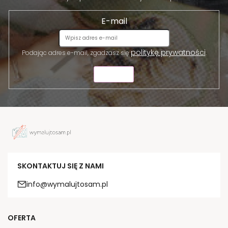
E-mail
politykę prywatności
Podając adres e-mail, zgadzasz się
.
WYŚLIJ
SKONTAKTUJ SIĘ Z NAMI
info@wymalujtosam.pl
OFERTA