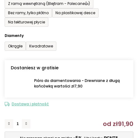
Z ramą wewnętrzną (Blejtram - Polecane👍)
Bez ramy, tylko płótno
Na plastikowej desce
Na tekturowej płycie
Diamenty
Okrągłe
Kwadratowe
Dostaniesz w gratisie
Pióro do diamentowania - Drewniane z długą
końcówką wartości zł7,90
Dostawa i płatność
od
zł91,90
C