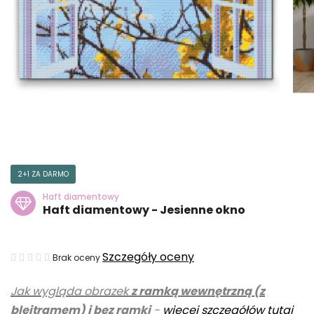
2+1 ZA DARMO
Haft diamentowy
Haft diamentowy - Jesienne okno
Średnia
Szczegóły oceny
Brak oceny
ocena
Jak wygląda obrazek
z ramką wewnętrzną (z
produktu
blejtramem) i bez ramki
-
więcej szczegółów tutaj
wynosi