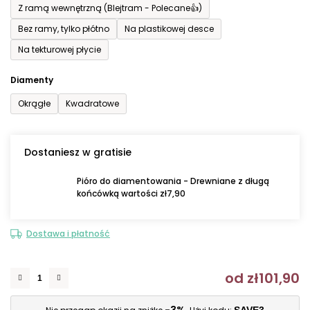
Z ramą wewnętrzną (Blejtram - Polecane👍)
Bez ramy, tylko płótno
Na plastikowej desce
Na tekturowej płycie
Diamenty
Okrągłe
Kwadratowe
Dostaniesz w gratisie
Pióro do diamentowania - Drewniane z długą
końcówką wartości zł7,90
Dostawa i płatność
od
zł101,90
C