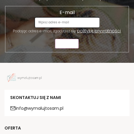
E-mail
politykę prywatności
Podając adres e-mail, zgadzasz się
.
WYŚLIJ
SKONTAKTUJ SIĘ Z NAMI
info@wymalujtosam.pl
OFERTA