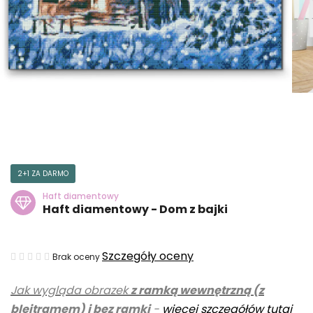
2+1 ZA DARMO
Haft diamentowy
Haft diamentowy - Dom z bajki
Średnia
Szczegóły oceny
Brak oceny
ocena
Jak wygląda obrazek
z ramką wewnętrzną (z
produktu
blejtramem) i bez ramki
-
więcej szczegółów tutaj
wynosi