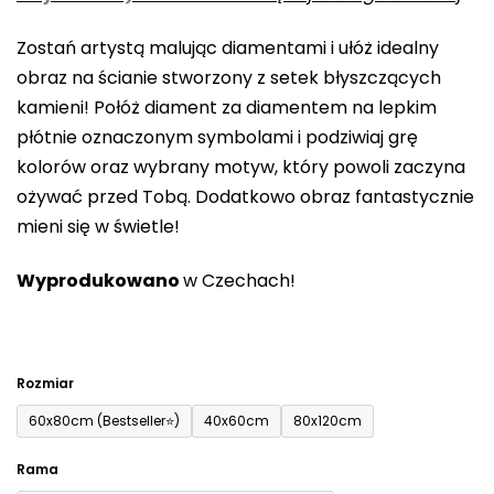
0,0
Zostań artystą malując diamentami i ułóż idealny
na
obraz na ścianie stworzony z setek błyszczących
5
kamieni! Połóż diament za diamentem na lepkim
gwiazdek.
płótnie oznaczonym symbolami i podziwiaj grę
kolorów oraz wybrany motyw, który powoli zaczyna
ożywać przed Tobą. Dodatkowo obraz fantastycznie
mieni się w świetle!
Wyprodukowano
w Czechach!
Rozmiar
60x80cm (Bestseller⭐)
40x60cm
80x120cm
Rama