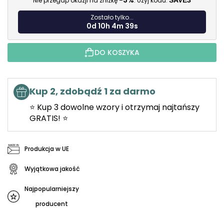
-3%
Nie przegap okazji na zniżkę
. Użyj kodu:
SAVE3
Zostało tylko...
0d 10h 4m 37s
DO KOSZYKA
Kup 2, zdobądź 1 za darmo
⭐ Kup 3 dowolne wzory i otrzymaj najtańszy
GRATIS! ⭐
Produkcja w UE
Wyjątkowa jakość
Najpopularniejszy
producent