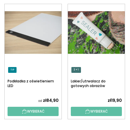
TIP
3 + 1
Podkładka z oświetleniem
Lakier/utrwalacz do
LED
gotowych obrazów
diamentowych z
aplikatorem
zł84,90
zł19,90
od
WYBIERAĆ
WYBIERAĆ
S