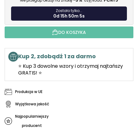
-5%
Nie przegap okazji na zniżkę
. Użyj kodu:
PCNT5
Zostało tylko...
0d 15h 50m 4s
DO KOSZYKA
Kup 2, zdobądź 1 za darmo
⭐ Kup 3 dowolne wzory i otrzymaj najtańszy
GRATIS! ⭐
Produkcja w UE
Wyjątkowa jakość
Najpopularniejszy
producent