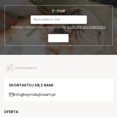
E-mail
politykę prywatności
Podając adres e-mail, zgadzasz się
.
WYŚLIJ
SKONTAKTUJ SIĘ Z NAMI
info@wymalujtosam.pl
OFERTA