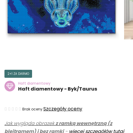
2+1 ZA DARMO
Haft diamentowy
Haft diamentowy - Byk/Taurus
Średnia
Szczegóły oceny
Brak oceny
ocena
Jak wygląda obrazek
z ramką wewnętrzną (z
produktu
blejtramem) i bez ramki
-
więcej szczegółów tutaj
wynosi