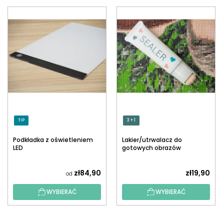
TIP
3 + 1
Podkładka z oświetleniem
Lakier/utrwalacz do
LED
gotowych obrazów
diamentowych z
aplikatorem
zł84,90
zł19,90
od
WYBIERAĆ
WYBIERAĆ
S