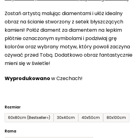
0,0
Zostań artystą malując diamentami i ułóż idealny
na
obraz na ścianie stworzony z setek błyszczących
5
kamieni! Połóż diament za diamentem na lepkim
gwiazdek.
płótnie oznaczonym symbolami i podziwiaj grę
kolorów oraz wybrany motyw, który powoli zaczyna
ożywać przed Tobą. Dodatkowo obraz fantastycznie
mieni się w świetle!
Wyprodukowano
w Czechach!
Rozmiar
60x80cm (Bestseller⭐)
30x40cm
40x50cm
80x100cm
Rama