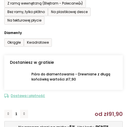
Z ramą wewnętrzną (Blejtram - Polecane👍)
Bez ramy, tylko płótno
Na plastikowej desce
Na tekturowej płycie
Diamenty
Okrągłe
Kwadratowe
Dostaniesz w gratisie
Pióro do diamentowania - Drewniane z długą
końcówką wartości zł7,90
Dostawa i płatność
od
zł91,90
C