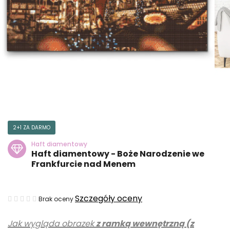
2+1 ZA DARMO
Haft diamentowy
Haft diamentowy - Boże Narodzenie we
Frankfurcie nad Menem
Średnia
Szczegóły oceny
Brak oceny
ocena
Jak wygląda obrazek
z ramką wewnętrzną (z
produktu