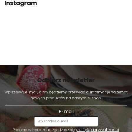
Instagram
Odbierz newsletter
Wpisz swój e-mail, a my będziemy przesyłać ci informacje na temat
nowych produktów na naszym e-shop.
E-mail
politykę prywatności
Podając adres e-mail, zgadzasz się
.