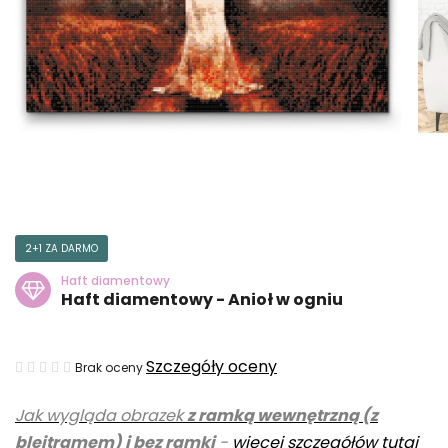
2+1 ZA DARMO
Haft diamentowy
Haft diamentowy - Anioł w ogniu
Średnia
Szczegóły oceny
Brak oceny
ocena
Jak wygląda obrazek
z ramką wewnętrzną (z
produktu
blejtramem) i bez ramki
-
więcej szczegółów tutaj
wynosi