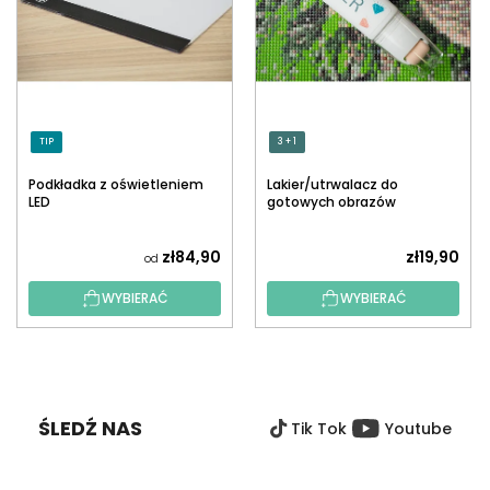
TIP
3 + 1
Podkładka z oświetleniem
Lakier/utrwalacz do
LED
gotowych obrazów
diamentowych z
aplikatorem
zł84,90
zł19,90
od
WYBIERAĆ
WYBIERAĆ
S
T
O
ŚLEDŹ NAS
Tik Tok
Youtube
P
K
A