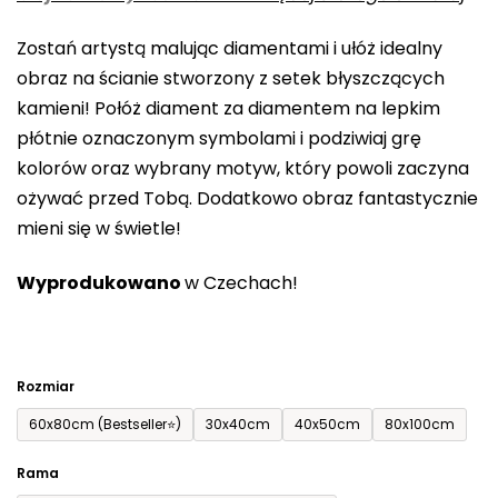
0,0
Zostań artystą malując diamentami i ułóż idealny
na
obraz na ścianie stworzony z setek błyszczących
5
kamieni! Połóż diament za diamentem na lepkim
gwiazdek.
płótnie oznaczonym symbolami i podziwiaj grę
kolorów oraz wybrany motyw, który powoli zaczyna
ożywać przed Tobą. Dodatkowo obraz fantastycznie
mieni się w świetle!
Wyprodukowano
w Czechach!
Rozmiar
60x80cm (Bestseller⭐)
30x40cm
40x50cm
80x100cm
Rama