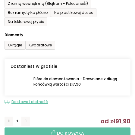
Z ramą wewnętrzną (Blejtram - Polecane👍)
Bez ramy, tylko płótno
Na plastikowej desce
Na tekturowej płycie
Diamenty
Okrągłe
Kwadratowe
Dostaniesz w gratisie
Pióro do diamentowania - Drewniane z długą
końcówką wartości zł7,90
Dostawa i płatność
od
zł91,90
C
DO KOSZYKA