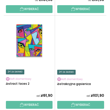
od
od
Ó
W
WYBIERAĆ
WYBIERAĆ
2+1 ZA DARMO
2+1 ZA DARMO
Haft diamentowy
Haft diamentowy
Abstract faces 2
Abstrakcyjna gąsienica
zł91,90
zł101,90
od
od
WYBIERAĆ
WYBIERAĆ