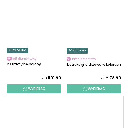
2+1 ZA DARMO
2+1 ZA DARMO
Haft diamentowy
Haft diamentowy
Abstrakcyjne balony
Abstrakcyjne drzewa w kolorach
zł101,90
zł78,90
od
od
WYBIERAĆ
WYBIERAĆ