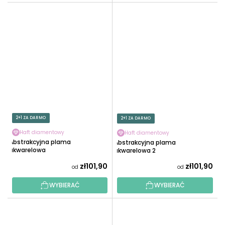
2+1 ZA DARMO
2+1 ZA DARMO
Haft diamentowy
Haft diamentowy
Abstrakcyjna plama
Abstrakcyjna plama
akwarelowa
akwarelowa 2
zł101,90
zł101,90
od
od
WYBIERAĆ
WYBIERAĆ