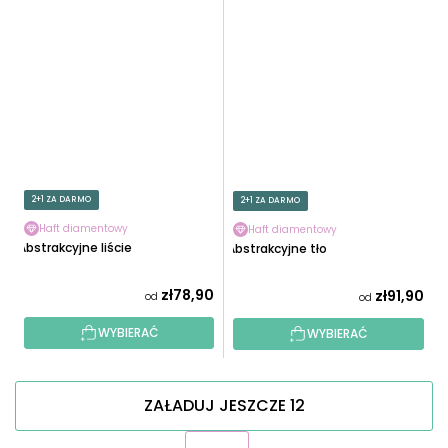
2+1 ZA DARMO
2+1 ZA DARMO
Haft diamentowy
Haft diamentowy
Abstrakcyjne liście
Abstrakcyjne tło
zł78,90
zł91,90
od
od
WYBIERAĆ
WYBIERAĆ
ZAŁADUJ JESZCZE 12
P