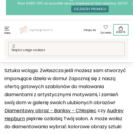
Przejść
Teraz RABAT 20% na wszystkie obrazy kropkowane! Kod rabatowy: DOT20
SZCZEGÓŁY PROMOCJI
do
treści
Zaloguj się
KOSZYK
Życzenia
Menu
Home
/
Techniki
/
Haft diamentowy
/
Nasze motywy
/
Sztuka
Sztuka wciąga. Zwłaszcza jeśli możesz sam stworzyć
imponujące dzieła w domu! Zapoznaj się z naszą
ofertą gotowych szablonów do malowania
diamentami z artystycznymi motywami, i zamień
swój dom w galerię swoich ulubionych obrazów!
Diamentowy obraz - Banksy - Chłopiec
czy
Audrey
Hepburn
pięknie ozdobią Twój salon. A może wolisz
do diamentowania wybrać kolorowe obrazy sztuki