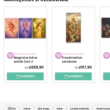
Haft diamentowy
Haft diamentowy
Magiczne leśne
Przedmieście
wróżki (set 3
zamkowe
płócien)
zł269,90
zł117,90
od
od
WYBIERAĆ
WYBIERAĆ
Filtr
Cena
Dla kogo
Kolor
Liczba kolorów
Orientacj