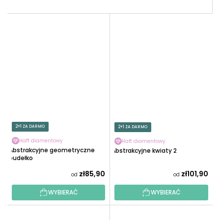
2+1 ZA DARMO
2+1 ZA DARMO
Haft diamentowy
Haft diamentowy
Abstrakcyjne geometryczne
Abstrakcyjne kwiaty 2
pudełko
zł85,90
zł101,90
od
od
WYBIERAĆ
WYBIERAĆ