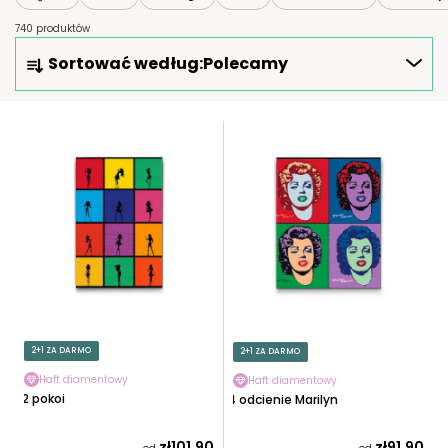
740 produktów
S
Sortować według:
Polecamy
O
R
T
L
O
I
W
S
A
T
N
A
I
P
E
R
P
O
R
D
O
U
2+1 ZA DARMO
2+1 ZA DARMO
D
K
U
Haft diamentowy
Haft diamentowy
T
12 pokoi
4 odcienie Marilyn
K
Ó
T
W
zł101,90
zł91,90