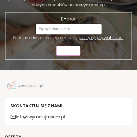
nowych produktów na naszym e-shop.
E-mail
politykę prywatności
Podając adres e-mail, zgadzasz się
.
WYŚLIJ
SKONTAKTUJ SIĘ Z NAMI
info@wymalujtosam.pl