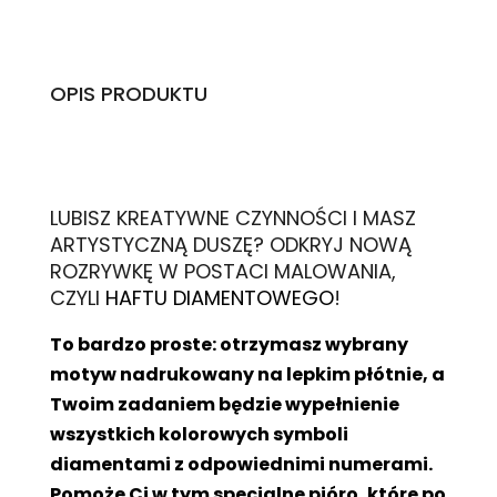
OPIS PRODUKTU
L
UBISZ KREATYWNE CZYNNOŚCI I MASZ
ARTYSTYCZNĄ DUSZĘ? ODKRYJ NOWĄ
ROZRYWKĘ W POSTACI MALOWANIA,
CZYLI
HAFTU DIAMENTOWEGO
!
To bardzo proste: otrzymasz wybrany
motyw nadrukowany na lepkim płótnie, a
Twoim zadaniem będzie wypełnienie
wszystkich kolorowych symboli
diamentami z odpowiednimi numerami.
Pomoże Ci w tym specjalne pióro, które po