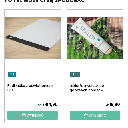
TO TEŻ MOŻE CI SIĘ SPODOBAĆ
TIP
3 + 1
Podkładka z oświetleniem
Lakier/utrwalacz do
LED
gotowych obrazów
diamentowych z
aplikatorem
zł84,90
zł19,90
od
WYBIERAĆ
WYBIERAĆ