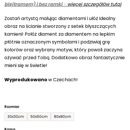
blejtramem) i bez ramki
-
więcej szczegółów tutaj
wynosi
0,0
Zostań artystą malując diamentami i ułóż idealny
na
obraz na ścianie stworzony z setek błyszczących
5
kamieni! Połóż diament za diamentem na lepkim
gwiazdek.
płótnie oznaczonym symbolami i podziwiaj grę
kolorów oraz wybrany motyw, który powoli zaczyna
ożywać przed Tobą. Dodatkowo obraz fantastycznie
mieni się w świetle!
Wyprodukowano
w Czechach!
Rozmiar
30x30cm
50x50cm
80x80cm
Rama