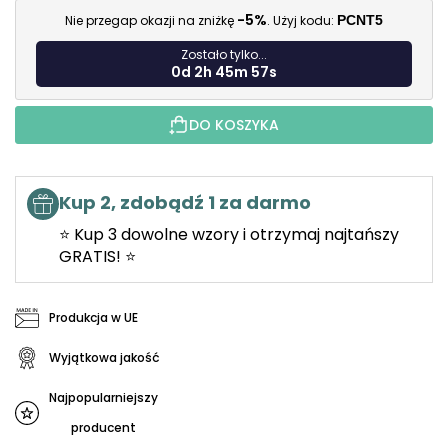
-5%
Nie przegap okazji na zniżkę
. Użyj kodu:
PCNT5
Zostało tylko...
0d 2h 45m 55s
DO KOSZYKA
Kup 2, zdobądź 1 za darmo
⭐ Kup 3 dowolne wzory i otrzymaj najtańszy
GRATIS! ⭐
Produkcja w UE
Wyjątkowa jakość
Najpopularniejszy
producent