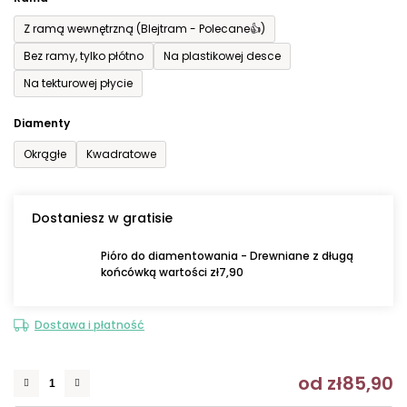
Z ramą wewnętrzną (Blejtram - Polecane👍)
Bez ramy, tylko płótno
Na plastikowej desce
Na tekturowej płycie
Diamenty
Okrągłe
Kwadratowe
Dostaniesz w gratisie
Pióro do diamentowania - Drewniane z długą
końcówką wartości zł7,90
Dostawa i płatność
od
zł85,90
C