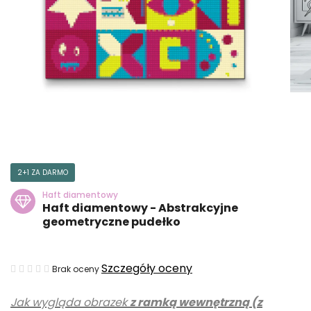
2+1 ZA DARMO
Haft diamentowy
Haft diamentowy - Abstrakcyjne
geometryczne pudełko
Średnia
Szczegóły oceny
Brak oceny
ocena
Jak wygląda obrazek
z ramką wewnętrzną (z
produktu