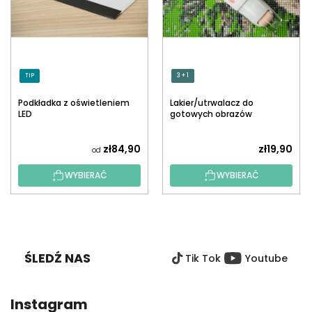
TIP
3 + 1
Podkładka z oświetleniem
Lakier/utrwalacz do
LED
gotowych obrazów
diamentowych z
aplikatorem
zł84,90
zł19,90
od
WYBIERAĆ
WYBIERAĆ
S
T
O
ŚLEDŹ NAS
Tik Tok
Youtube
P
K
A
Instagram