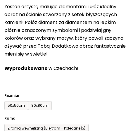
0,0
Zostań artystą malując diamentami i ułóż idealny
na
obraz na ścianie stworzony z setek błyszczących
5
kamieni! Połóż diament za diamentem na lepkim
gwiazdek.
płótnie oznaczonym symbolami i podziwiaj grę
kolorów oraz wybrany motyw, który powoli zaczyna
ożywać przed Tobą. Dodatkowo obraz fantastycznie
mieni się w świetle!
Wyprodukowano
w Czechach!
Rozmiar
50x50cm
80x80cm
Rama
Z ramą wewnętrzną (Blejtram - Polecane👍)