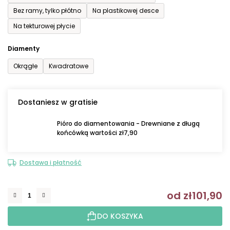
Bez ramy, tylko płótno
Na plastikowej desce
Na tekturowej płycie
Diamenty
Okrągłe
Kwadratowe
Dostaniesz w gratisie
Pióro do diamentowania - Drewniane z długą
końcówką wartości zł7,90
Dostawa i płatność
od
zł101,90
C
DO KOSZYKA