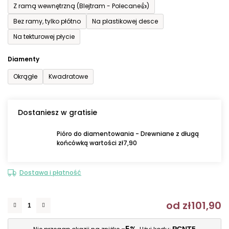
Z ramą wewnętrzną (Blejtram - Polecane👍)
Bez ramy, tylko płótno
Na plastikowej desce
Na tekturowej płycie
Diamenty
Okrągłe
Kwadratowe
Dostaniesz w gratisie
Pióro do diamentowania - Drewniane z długą
końcówką wartości zł7,90
Dostawa i płatność
od
zł101,90
C