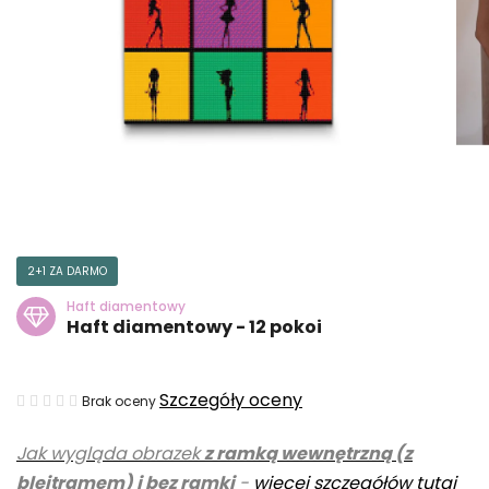
2+1 ZA DARMO
Haft diamentowy
Haft diamentowy - 12 pokoi
Średnia
Szczegóły oceny
Brak oceny
ocena
Jak wygląda obrazek
z ramką wewnętrzną (z
produktu
blejtramem) i bez ramki
-
więcej szczegółów tutaj
wynosi