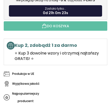
-5%
Nie przegap okazji na zniżkę
. Użyj kodu:
PCNT5
Zostało tylko...
0d 21h 0m 22s
DO KOSZYKA
Kup 2, zdobądź 1 za darmo
⭐ Kup 3 dowolne wzory i otrzymaj najtańszy
GRATIS! ⭐
Produkcja w UE
Wyjątkowa jakość
Najpopularniejszy
producent