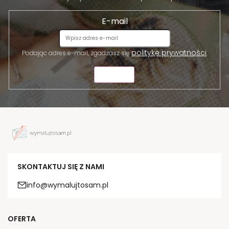
E-mail
politykę prywatności
Podając adres e-mail, zgadzasz się
.
WYŚLIJ
SKONTAKTUJ SIĘ Z NAMI
info@wymalujtosam.pl
OFERTA