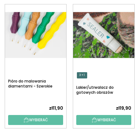
3 + 1
Pióro do malowania
diamentami - Szerokie
Lakier/utrwalacz do
(druk 3D)
gotowych obrazów
diamentowych z
aplikatorem
zł11,90
zł19,90
WYBIERAĆ
WYBIERAĆ
S