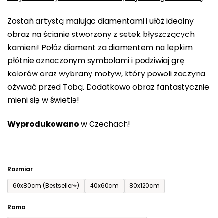
0,0
Zostań artystą malując diamentami i ułóż idealny
na
obraz na ścianie stworzony z setek błyszczących
5
kamieni! Połóż diament za diamentem na lepkim
gwiazdek.
płótnie oznaczonym symbolami i podziwiaj grę
kolorów oraz wybrany motyw, który powoli zaczyna
ożywać przed Tobą. Dodatkowo obraz fantastycznie
mieni się w świetle!
Wyprodukowano
w Czechach!
Rozmiar
60x80cm (Bestseller⭐)
40x60cm
80x120cm
Rama