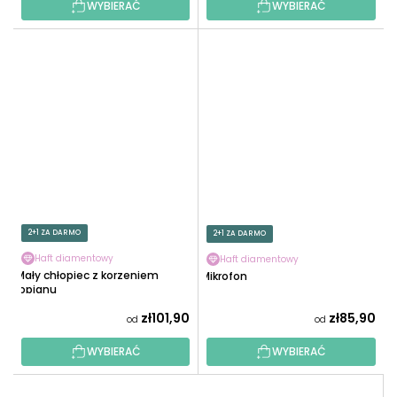
WYBIERAĆ
WYBIERAĆ
2+1 ZA DARMO
2+1 ZA DARMO
Haft diamentowy
Haft diamentowy
Mały chłopiec z korzeniem
Mikrofon
łopianu
zł101,90
zł85,90
od
od
WYBIERAĆ
WYBIERAĆ