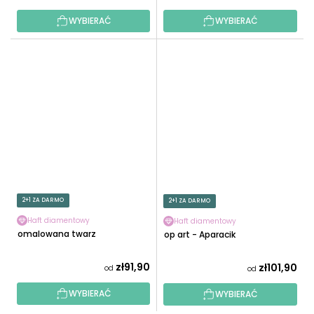
WYBIERAĆ
WYBIERAĆ
2+1 ZA DARMO
2+1 ZA DARMO
Haft diamentowy
Haft diamentowy
Pomalowana twarz
Pop art - Aparacik
zł91,90
zł101,90
od
od
WYBIERAĆ
WYBIERAĆ