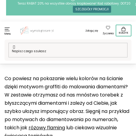
Przejść
Teraz RABAT 20% na wszystkie obrazy kropkowane! Kod rabatowy: DOT20
SZCZEGÓŁY PROMOCJI
do
treści
Zaloguj się
KOSZYK
Życzenia
Menu
Home
/
Techniki
/
Haft diamentowy
/
Nasze motywy
/
Sztuka
/
Graffiti
Co powiesz na pokazanie wielu kolorów na ścianie
dzięki motywom graffiti do malowania diamentami?
W zestawie otrzymasz od nas mnóstwo torebek z
błyszczącymi diamentami i zależy od Ciebie, jak
szybko ułożysz imponujący obraz. Sięgnij na przykład
po motywach do diamentowania po numerach,
takich jak
różowy flaming
lub ciekawa wizualnie
świecąca tenisówka
.