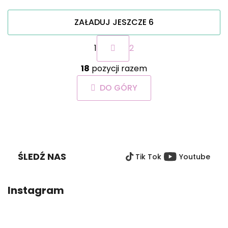
ZAŁADUJ JESZCZE 6
P
1
2
a
g
K
i
18
pozycji razem
o
n
n
a
DO GÓRY
t
c
r
j
o
a
S
l
T
k
O
i
ŚLEDŹ NAS
Tik Tok
Youtube
P
l
i
K
s
A
Instagram
t
y