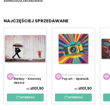
NAJCZĘŚCIEJ SPRZEDAWANE
Haft diamentowy
Haft diamentowy
Banksy - Kolorowy
Pop art - Aparacik
deszcz
zł101,90
zł101,90
od
od
WYBIERAĆ
WYBIERAĆ