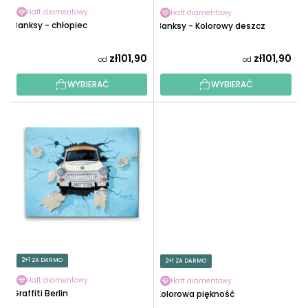
K
U
Haft diamentowy
Haft diamentowy
T
Banksy - chłopiec
Banksy - Kolorowy deszcz
K
Ó
T
W
zł101,90
zł101,90
od
od
Ó
W
WYBIERAĆ
WYBIERAĆ
2+1 ZA DARMO
2+1 ZA DARMO
Haft diamentowy
Haft diamentowy
Graffiti Berlin
Kolorowa piękność