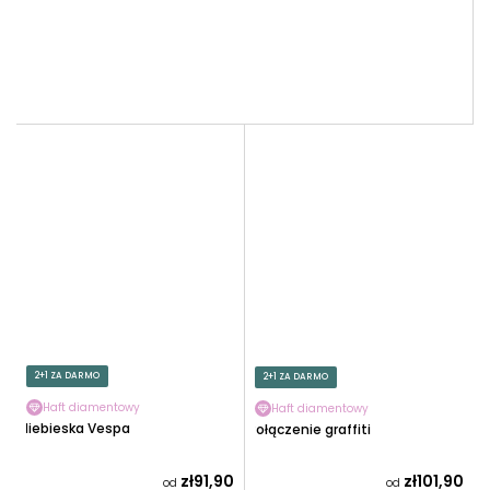
2+1 ZA DARMO
2+1 ZA DARMO
Haft diamentowy
Haft diamentowy
Niebieska Vespa
Połączenie graffiti
zł91,90
zł101,90
od
od