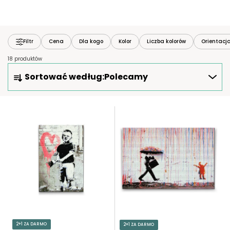
Filtr
Cena
Dla kogo
Kolor
Liczba kolorów
Orientacj
18 produktów
S
Sortować według:
Polecamy
O
R
T
L
O
I
W
S
A
T
N
A
I
P
E
R
P
O
R
D
O
U
2+1 ZA DARMO
2+1 ZA DARMO
D