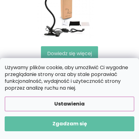
Dowiedz się więcej
S
Używamy plików cookie, aby umożliwić Ci wygodne
T
przeglądanie strony oraz aby stale poprawiać
funkcjonalność, wydajność i użyteczność strony
O
ŚLEDŹ NAS
poprzez analizę ruchu na niej.
Tik Tok
Youtube
P
K
Ustawienia
A
Instagram
Zgadzam się