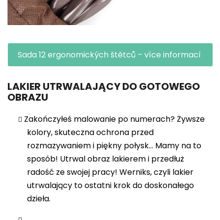
Sada 12 ergonomických štětců – více informací
LAKIER UTRWALAJĄCY DO GOTOWEGO
OBRAZU
Zakończyłeś malowanie po numerach? Żywsze
kolory, skuteczna ochrona przed
rozmazywaniem i piękny połysk... Mamy na to
sposób! Utrwal obraz lakierem i przedłuż
radość ze swojej pracy! Werniks, czyli lakier
utrwalający to ostatni krok do doskonałego
dzieła.