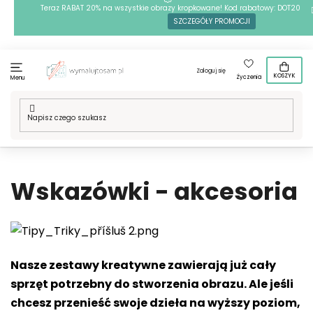
Przejść
Teraz RABAT 20% na wszystkie obrazy kropkowane! Kod rabatowy: DOT20
SZCZEGÓŁY PROMOCJI
do
treści
Zaloguj się
KOSZYK
Życzenia
Menu
Home
/
Wskazówki - akcesoria
Wskazówki - akcesoria
Nasze zestawy kreatywne zawierają już cały
sprzęt potrzebny do stworzenia obrazu. Ale jeśli
chcesz przenieść swoje dzieła na wyższy poziom,