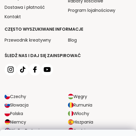
Rabaty ilościowe
Dostawa i płatność
Program lojalnościowy
Kontakt
CZĘSTO WYSZUKIWANE INFORMACJE
Przewodnik kreatywny
Blog
ŚLEDŹ NAS I DAJ SIĘ ZAINSPIROWAĆ
Czechy
Węgry
Słowacja
Rumunia
Polska
Włochy
Niemcy
Hiszpania
Wielka Brytania
Austria