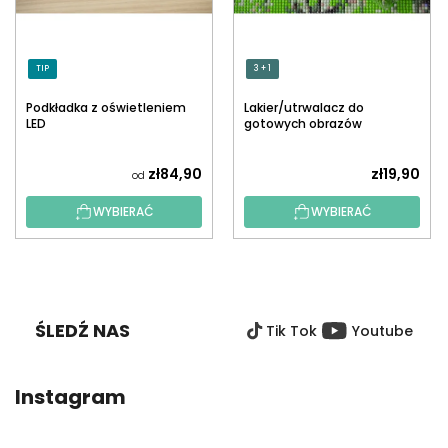
TIP
3 + 1
Podkładka z oświetleniem
Lakier/utrwalacz do
LED
gotowych obrazów
diamentowych z
aplikatorem
zł84,90
zł19,90
od
WYBIERAĆ
WYBIERAĆ
S
T
O
ŚLEDŹ NAS
Tik Tok
Youtube
P
K
A
Instagram