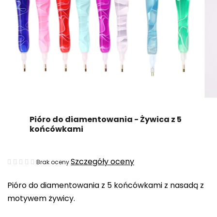
Pióro do diamentowania - Żywica z 5
końcówkami
Średnia
Szczegóły oceny
Brak oceny
ocena
Pióro do diamentowania z 5 końcówkami z nasadą z
produktu
motywem żywicy.
wynosi
0,0