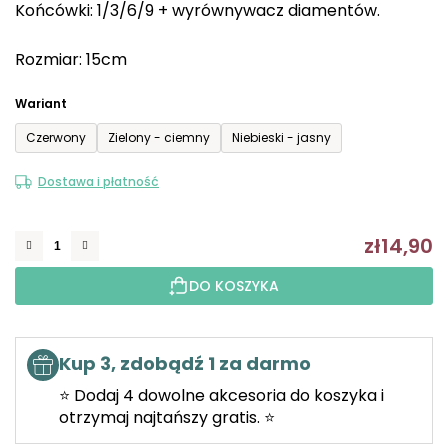
Końcówki: 1/3/6/9 + wyrównywacz diamentów.
na
5
Rozmiar: 15cm
gwiazdek.
Wariant
Czerwony
Zielony - ciemny
Niebieski - jasny
Dostawa i płatność
zł14,90
C
DO KOSZYKA
Kup 3, zdobądź 1 za darmo
⭐ Dodaj 4 dowolne akcesoria do koszyka i
otrzymaj najtańszy gratis. ⭐