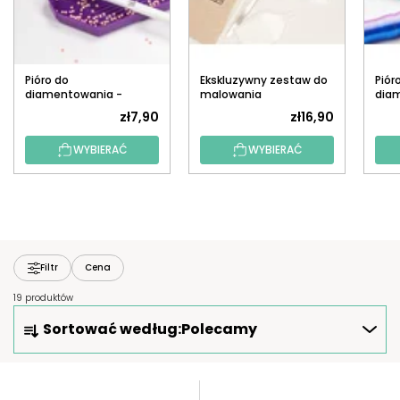
Pióro do
Ekskluzywny zestaw do
Piór
diamentowania -
malowania
dia
Drewniane z długą
diamentowego
(dru
zł7,90
zł16,90
końcówką
WYBIERAĆ
WYBIERAĆ
Filtr
Cena
19 produktów
S
Sortować według:
Polecamy
O
R
T
L