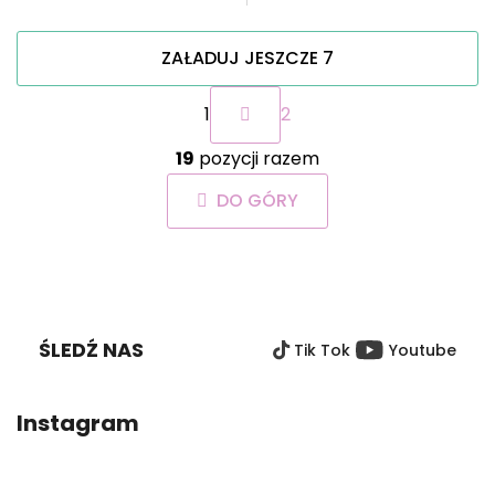
ZAŁADUJ JESZCZE 7
P
1
2
a
g
K
i
19
pozycji razem
o
n
n
a
DO GÓRY
t
c
r
j
o
a
S
l
T
k
O
i
ŚLEDŹ NAS
Tik Tok
Youtube
P
l
i
K
s
A
Instagram
t
y