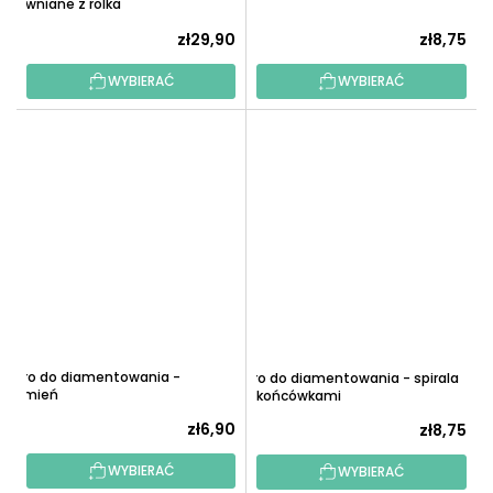
drewniane z rolką
zł29,90
zł8,75
WYBIERAĆ
WYBIERAĆ
Pióro do diamentowania -
Pióro do diamentowania - spirala
Płomień
z 5 końcówkami
zł6,90
zł8,75
WYBIERAĆ
WYBIERAĆ