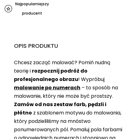
Najpopularniejszy
producent
OPIS PRODUKTU
Chcesz zacząć malować? Pomiń nudną
teorię i
rozpocznij podróż do
profesjonalnego obrazu
! Wypróbuj
malowanie po numerach
– to sposób na
malowanie, który nie może być prostszy.
Zamów od nas zestaw farb, pędzli i
płótno
z szablonem motywu do malowania,
który podzieliliśmy na mnóstwo
ponumerowanych pól. Pomaluj pola farbami
o odpowiednich numerach i stopniowo na