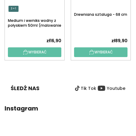
3 + 1
Drewniana sztaluga - 68 cm
Medium i werniks wodny z
połyskiem 50ml (malowanie
po numerach)
zł16,90
zł89,90
WYBIERAĆ
WYBIERAĆ
S
T
O
ŚLEDŹ NAS
Tik Tok
Youtube
P
K
A
Instagram