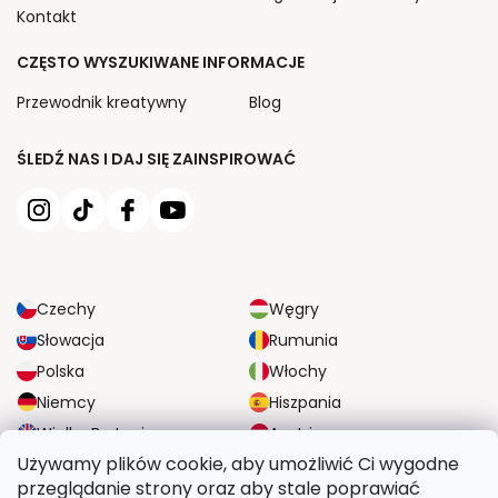
Kontakt
CZĘSTO WYSZUKIWANE INFORMACJE
Przewodnik kreatywny
Blog
ŚLEDŹ NAS I DAJ SIĘ ZAINSPIROWAĆ
Czechy
Węgry
Słowacja
Rumunia
Polska
Włochy
Niemcy
Hiszpania
Wielka Brytania
Austria
Używamy plików cookie, aby umożliwić Ci wygodne
przeglądanie strony oraz aby stale poprawiać