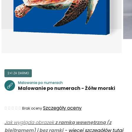
2+1 ZA DARMO
Malowanie po numerach
Malowanie po numerach - Żółw morski
Średnia
Szczegóły oceny
Brak oceny
ocena
Jak wygląda obrazek
z ramką wewnętrzną (z
produktu
blejtramem) i bez ramki
-
więcej szczegółów tutaj
wynosi