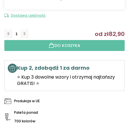
Dostawa i płatność
od
zł82,90
C
DO KOSZYKA
Kup 2, zdobądź 1 za darmo
⭐ Kup 3 dowolne wzory i otrzymaj najtańszy
GRATIS! ⭐
Produkcja w UE
Paleta ponad
700 kolorów