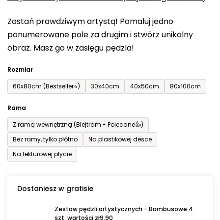
0,0
Zostań prawdziwym artystą! Pomaluj jedno
na
ponumerowane pole za drugim i stwórz unikalny
5
obraz. Masz go w zasięgu pędzla!
gwiazdek.
Rozmiar
60x80cm (Bestseller⭐)
30x40cm
40x50cm
80x100cm
Rama
Z ramą wewnętrzną (Blejtram - Polecane👍)
Bez ramy, tylko płótno
Na plastikowej desce
Na tekturowej płycie
Dostaniesz w gratisie
Zestaw pędzli artystycznych - Bambusowe 4
szt. wartości zł9,90