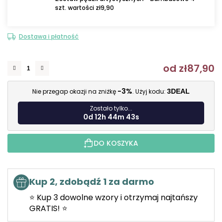
szt. wartości zł9,90
Dostawa i płatność
od
zł87,90
C
-3%
Nie przegap okazji na zniżkę
. Użyj kodu:
3DEAL
Zostało tylko...
0d 12h 44m 42s
DO KOSZYKA
Kup 2, zdobądź 1 za darmo
⭐ Kup 3 dowolne wzory i otrzymaj najtańszy
GRATIS! ⭐