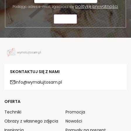
politykę prywatności
Podając adres e-mail, zgadzasz się
.
WYŚLIJ
SKONTAKTUJ SIĘ Z NAMI
info@wymalujtosam.pl
OFERTA
Techniki
Promocja
Obrazy z własnego zdjęcia
Nowości
Inspiracja
Pomysły na prezent