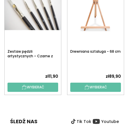
Zestaw pędzli
Drewniana sztaluga - 68 cm
artystycznych – Czarne z
białym włosiem, 5 szt.
zł11,90
zł89,90
WYBIERAĆ
WYBIERAĆ
S
T
O
ŚLEDŹ NAS
Tik Tok
Youtube
P