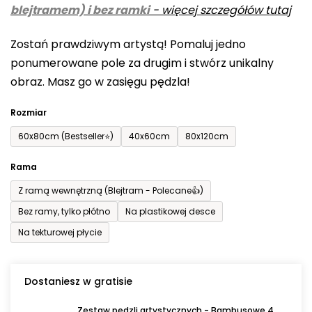
blejtramem) i bez ramki
-
więcej szczegółów tutaj
wynosi
0,0
Zostań prawdziwym artystą! Pomaluj jedno
na
ponumerowane pole za drugim i stwórz unikalny
5
obraz. Masz go w zasięgu pędzla!
gwiazdek.
Rozmiar
60x80cm (Bestseller⭐)
40x60cm
80x120cm
Rama
Z ramą wewnętrzną (Blejtram - Polecane👍)
Bez ramy, tylko płótno
Na plastikowej desce
Na tekturowej płycie
Dostaniesz w gratisie
Zestaw pędzli artystycznych - Bambusowe 4