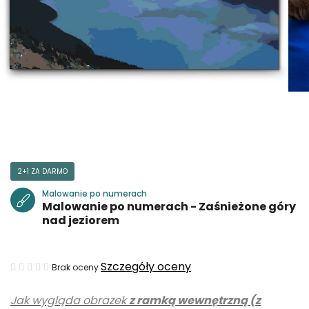
2+1 ZA DARMO
Malowanie po numerach
Malowanie po numerach - Zaśnieżone góry
nad jeziorem
Średnia
Szczegóły oceny
Brak oceny
ocena
Jak wygląda obrazek
z ramką wewnętrzną (z
produktu