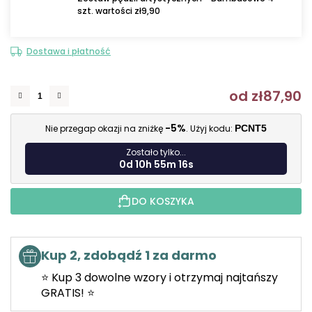
szt. wartości zł9,90
Dostawa i płatność
od
zł87,90
C
-5%
Nie przegap okazji na zniżkę
. Użyj kodu:
PCNT5
Zostało tylko...
0d 10h 55m 15s
DO KOSZYKA
Kup 2, zdobądź 1 za darmo
⭐ Kup 3 dowolne wzory i otrzymaj najtańszy
GRATIS! ⭐