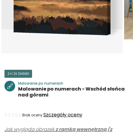
2+1 ZA DARMO
Malowanie po numerach
Malowanie po numerach - Wschód słońca
nad górami
Średnia
Szczegóły oceny
Brak oceny
ocena
Jak wygląda obrazek
z ramką wewnętrzną (z
produktu