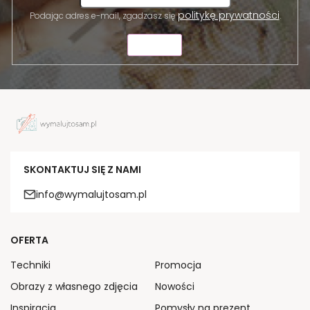
politykę prywatności
Podając adres e-mail, zgadzasz się
.
WYŚLIJ
SKONTAKTUJ SIĘ Z NAMI
info@wymalujtosam.pl
OFERTA
Techniki
Promocja
Obrazy z własnego zdjęcia
Nowości
Inspiracja
Pomysły na prezent