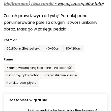
blejtramem) i bez ramki
-
więcej szczegółów tutaj
wynosi
0,0
Zostań prawdziwym artystą! Pomaluj jedno
na
ponumerowane pole za drugim i stwórz unikalny
5
obraz. Masz go w zasięgu pędzla!
gwiazdek.
Rozmiar
60x80cm (Bestseller⭐)
40x60cm
80x120cm
Rama
Z ramą wewnętrzną (Blejtram - Polecane👍)
Bez ramy, tylko płótno
Na plastikowej desce
Na tekturowej płycie
Dostaniesz w gratisie
Zestaw pędzli artystycznych - Bambusowe 4