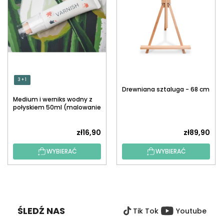
3 + 1
Drewniana sztaluga - 68 cm
Medium i werniks wodny z
połyskiem 50ml (malowanie
po numerach)
zł16,90
zł89,90
WYBIERAĆ
WYBIERAĆ
S
T
O
ŚLEDŹ NAS
Tik Tok
Youtube
P